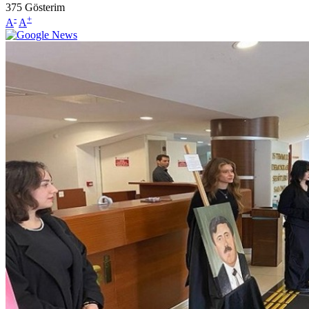
375
Gösterim
-
+
A
A