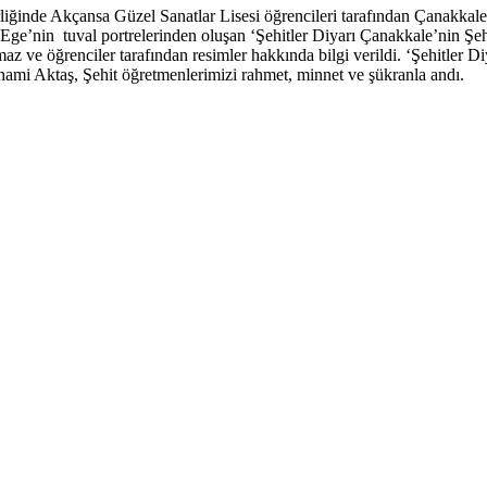
ğinde Akçansa Güzel Sanatlar Lisesi öğrencileri tarafından Çanakkale
e’nin tuval portrelerinden oluşan ‘Şehitler Diyarı Çanakkale’nin Ş
az ve öğrenciler tarafından resimler hakkında bilgi verildi. ‘Şehitler 
lhami Aktaş, Şehit öğretmenlerimizi rahmet, minnet ve şükranla andı.