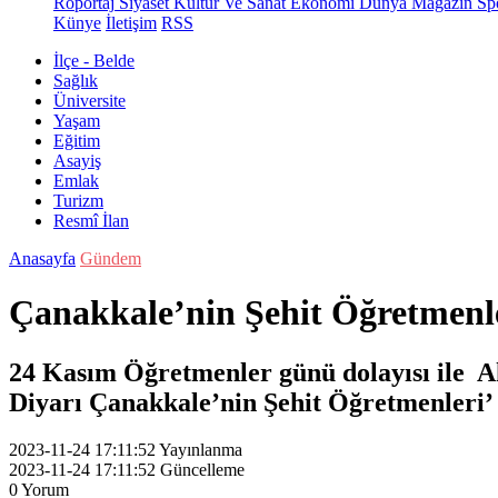
Röportaj
Siyaset
Kültür Ve Sanat
Ekonomi
Dünya
Magazin
Sp
Künye
İletişim
RSS
İlçe - Belde
Sağlık
Üniversite
Yaşam
Eğitim
Asayiş
Emlak
Turizm
Resmî İlan
Anasayfa
Gündem
Çanakkale’nin Şehit Öğretmenle
24 Kasım Öğretmenler günü dolayısı ile Ak
Diyarı Çanakkale’nin Şehit Öğretmenleri’ s
2023-11-24 17:11:52
Yayınlanma
2023-11-24 17:11:52
Güncelleme
0
Yorum