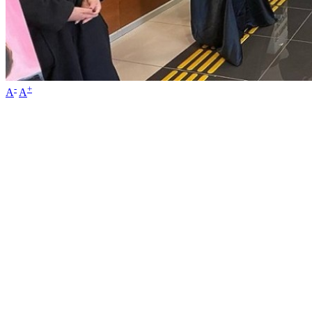
-
+
A
A