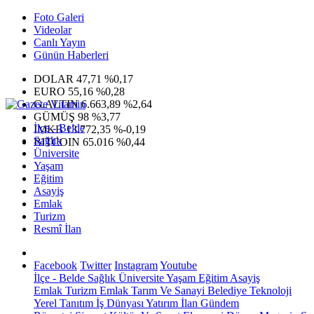
Foto Galeri
Videolar
Canlı Yayın
Günün Haberleri
DOLAR
47,71
%0,17
EURO
55,16
%0,28
G.ALTIN
6.663,89
%2,64
GÜMÜŞ
98
%3,77
İlçe - Belde
IMKB
13.772,35
%-0,19
Sağlık
BITCOIN
65.016
%0,44
Üniversite
Yaşam
Eğitim
Asayiş
Emlak
Turizm
Resmî İlan
Facebook
Twitter
Instagram
Youtube
İlçe - Belde
Sağlık
Üniversite
Yaşam
Eğitim
Asayiş
Emlak
Turizm
Emlak
Tarım Ve Sanayi
Belediye
Teknoloji
Yerel
Tanıtım
İş Dünyası
Yatırım
İlan
Gündem