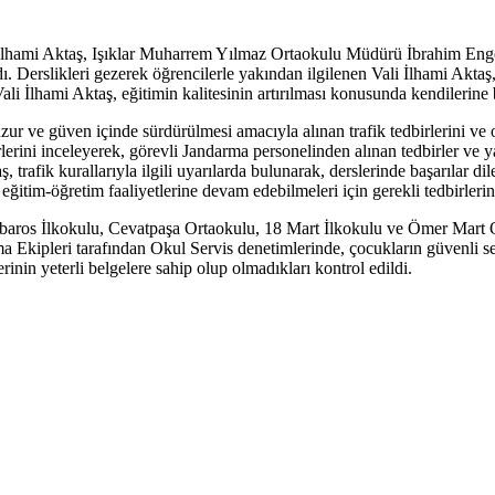
i İlhami Aktaş, Işıklar Muharrem Yılmaz Ortaokulu Müdürü İbrahim Eng
. Derslikleri gezerek öğrencilerle yakından ilgilenen Vali İlhami Aktaş,
ali İlhami Aktaş, eğitimin kalitesinin artırılması konusunda kendilerine 
zur ve güven içinde sürdürülmesi amacıyla alınan trafik tedbirlerini ve 
rini inceleyerek, görevli Jandarma personelinden alınan tedbirler ve yapı
, trafik kurallarıyla ilgili uyarılarda bulunarak, derslerinde başarılar d
itim-öğretim faaliyetlerine devam edebilmeleri için gerekli tedbirlerin a
baros İlkokulu, Cevatpaşa Ortaokulu, 18 Mart İlkokulu ve Ömer Mart O
pleri tarafından Okul Servis denetimlerinde, çocukların güvenli seyaha
rinin yeterli belgelere sahip olup olmadıkları kontrol edildi.