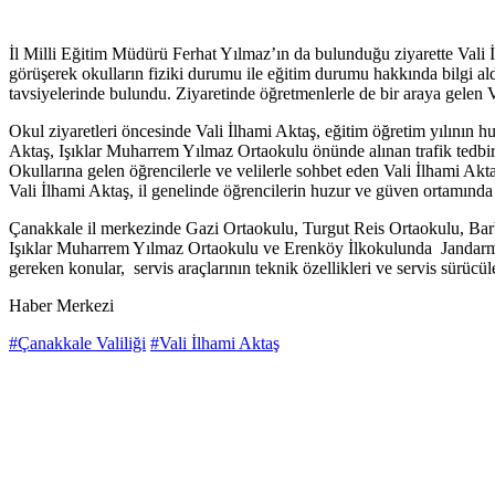
İl Milli Eğitim Müdürü Ferhat Yılmaz’ın da bulunduğu ziyarette Val
görüşerek okulların fiziki durumu ile eğitim durumu hakkında bilgi aldı
tavsiyelerinde bulundu. Ziyaretinde öğretmenlerle de bir araya gelen V
Okul ziyaretleri öncesinde Vali İlhami Aktaş, eğitim öğretim yılının hu
Aktaş, Işıklar Muharrem Yılmaz Ortaokulu önünde alınan trafik tedbirle
Okullarına gelen öğrencilerle ve velilerle sohbet eden Vali İlhami Aktaş
Vali İlhami Aktaş, il genelinde öğrencilerin huzur ve güven ortamında eğ
Çanakkale il merkezinde Gazi Ortaokulu, Turgut Reis Ortaokulu, Bar
Işıklar Muharrem Yılmaz Ortaokulu ve Erenköy İlkokulunda Jandarma Eki
gereken konular, servis araçlarının teknik özellikleri ve servis sürücüle
Haber Merkezi
#Çanakkale Valiliği
#Vali İlhami Aktaş