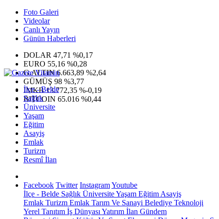
Foto Galeri
Videolar
Canlı Yayın
Günün Haberleri
DOLAR
47,71
%0,17
EURO
55,16
%0,28
G.ALTIN
6.663,89
%2,64
GÜMÜŞ
98
%3,77
İlçe - Belde
IMKB
13.772,35
%-0,19
Sağlık
BITCOIN
65.016
%0,44
Üniversite
Yaşam
Eğitim
Asayiş
Emlak
Turizm
Resmî İlan
Facebook
Twitter
Instagram
Youtube
İlçe - Belde
Sağlık
Üniversite
Yaşam
Eğitim
Asayiş
Emlak
Turizm
Emlak
Tarım Ve Sanayi
Belediye
Teknoloji
Yerel
Tanıtım
İş Dünyası
Yatırım
İlan
Gündem