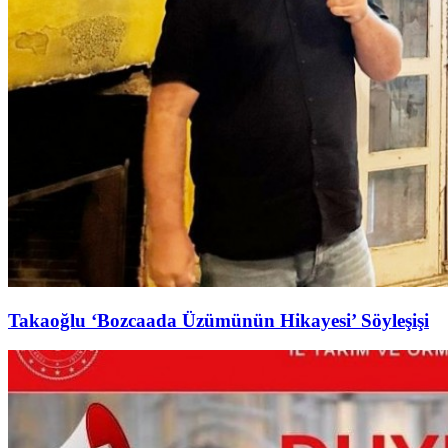
Takaoğlu ‘Bozcaada Üzümünün Hikayesi’ Söyleşişi