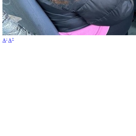
-
+
A
A