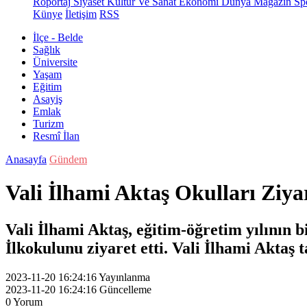
Röportaj
Siyaset
Kültür Ve Sanat
Ekonomi
Dünya
Magazin
Sp
Künye
İletişim
RSS
İlçe - Belde
Sağlık
Üniversite
Yaşam
Eğitim
Asayiş
Emlak
Turizm
Resmî İlan
Anasayfa
Gündem
Vali İlhami Aktaş Okulları Ziyar
Vali İlhami Aktaş, eğitim-öğretim yılının
İlkokulunu ziyaret etti. Vali İlhami Aktaş 
2023-11-20 16:24:16
Yayınlanma
2023-11-20 16:24:16
Güncelleme
0
Yorum