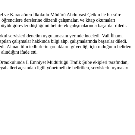
el ve Karacaören İlkokulu Müdürü Abdulvasi Çetkin ile bir süre
 öğrencilere derslerine düzenli çalışmaları ve kitap okumaları
büyük görevler düştüğünü belirterek çalışmalarında başarılar diledi.
okul servisleri denetim uygulamasını yerinde inceledi. Vali İlhami
lan çalışmalar hakkında bilgi alıp, çalışmalarında başarılar diledi.
iledi. Alınan tüm tedbirlerin çocukların güvenliği için olduğunu belirten
lındığını ifade etti.
rtaokulunda İl Emniyet Müdürlüğü Trafik Şube ekipleri tarafından,
tleri açısından ilgili yönetmelikte belirtilen, servislerin uymaları