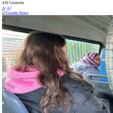
439
Gösterim
-
+
A
A