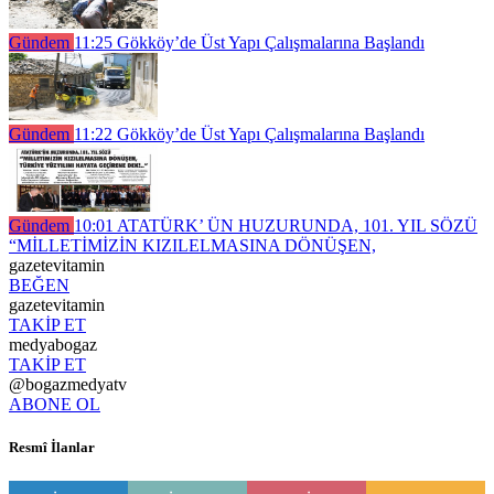
Gündem
11:25
Gökköy’de Üst Yapı Çalışmalarına Başlandı
Gündem
11:22
Gökköy’de Üst Yapı Çalışmalarına Başlandı
Gündem
10:01
ATATÜRK’ ÜN HUZURUNDA, 101. YIL SÖZÜ
“MİLLETİMİZİN KIZILELMASINA DÖNÜŞEN,
gazetevitamin
BEĞEN
gazetevitamin
TAKİP ET
medyabogaz
TAKİP ET
@bogazmedyatv
ABONE OL
Resmî İlanlar