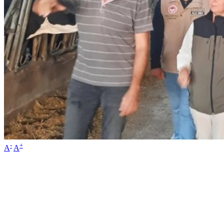
-
+
A
A