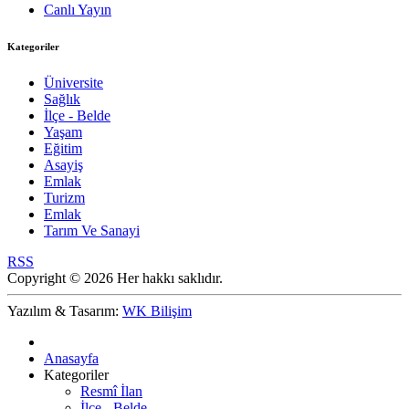
Canlı Yayın
Kategoriler
Üniversite
Sağlık
İlçe - Belde
Yaşam
Eğitim
Asayiş
Emlak
Turizm
Emlak
Tarım Ve Sanayi
RSS
Copyright © 2026 Her hakkı saklıdır.
Yazılım & Tasarım:
WK Bilişim
Anasayfa
Kategoriler
Resmî İlan
İlçe - Belde