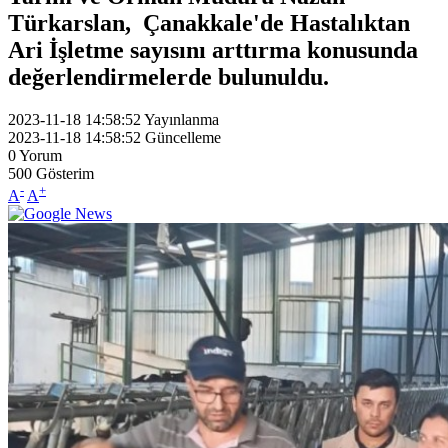
Türkarslan, Çanakkale'de Hastalıktan
Ari İşletme sayısını arttırma konusunda
değerlendirmelerde bulunuldu.
2023-11-18 14:58:52
Yayınlanma
2023-11-18 14:58:52
Güncelleme
0
Yorum
500
Gösterim
-
+
A
A