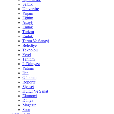
Sağlık
Üniversite
Yaşam
Eğitim
Asayiş
Emlak
Turizm
Emlak
Tarım Ve Sanayi
Belediye
Teknoloji
Yerel
Tanıtım
İş Dünyası
Yatırım
İlan
Gündem
Röportaj
Siyaset
Kültür Ve Sanat
Ekonomi
Dünya
Magazin
Spor