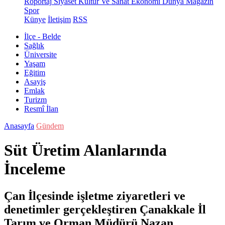
Röportaj
Siyaset
Kültür Ve Sanat
Ekonomi
Dünya
Magazin
Spor
Künye
İletişim
RSS
İlçe - Belde
Sağlık
Üniversite
Yaşam
Eğitim
Asayiş
Emlak
Turizm
Resmî İlan
Anasayfa
Gündem
Süt Üretim Alanlarında
İnceleme
Çan İlçesinde işletme ziyaretleri ve
denetimler gerçekleştiren Çanakkale İl
Tarım ve Orman Müdürü Nazan