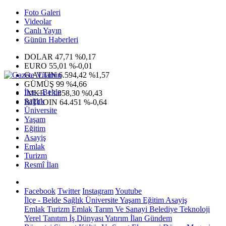
Foto Galeri
Videolar
Canlı Yayın
Günün Haberleri
DOLAR
47,71
%0,17
EURO
55,01
%-0,01
G.ALTIN
6.594,42
%1,57
GÜMÜŞ
99
%4,66
İlçe - Belde
IMKB
13.858,30
%0,43
Sağlık
BITCOIN
64.451
%-0,64
Üniversite
Yaşam
Eğitim
Asayiş
Emlak
Turizm
Resmî İlan
Facebook
Twitter
Instagram
Youtube
İlçe - Belde
Sağlık
Üniversite
Yaşam
Eğitim
Asayiş
Emlak
Turizm
Emlak
Tarım Ve Sanayi
Belediye
Teknoloji
Yerel
Tanıtım
İş Dünyası
Yatırım
İlan
Gündem