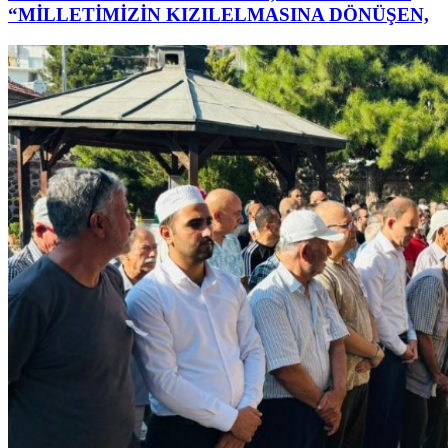
“MİLLETİMİZİN KIZILELMASINA DÖNÜŞEN,