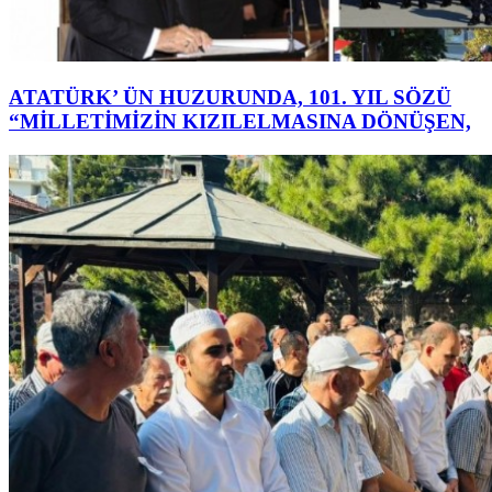
ATATÜRK’ ÜN HUZURUNDA, 101. YIL SÖZÜ
“MİLLETİMİZİN KIZILELMASINA DÖNÜŞEN,