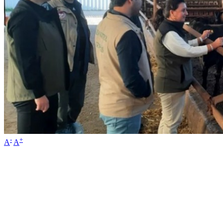
-
+
A
A