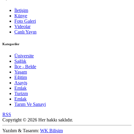
İletişim
Künye
Foto Galeri
Videolar
Canlı Yayın
Kategoriler
Üniversite
Sağlık
İlçe - Belde
Yaşam
Eğitim
Asayiş
Emlak
Turizm
Emlak
Tarım Ve Sanayi
RSS
Copyright © 2026 Her hakkı saklıdır.
Yazılım & Tasarım:
WK Bilişim