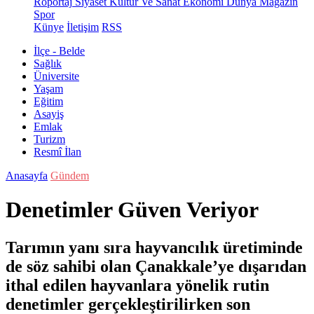
Röportaj
Siyaset
Kültür Ve Sanat
Ekonomi
Dünya
Magazin
Spor
Künye
İletişim
RSS
İlçe - Belde
Sağlık
Üniversite
Yaşam
Eğitim
Asayiş
Emlak
Turizm
Resmî İlan
Anasayfa
Gündem
Denetimler Güven Veriyor
Tarımın yanı sıra hayvancılık üretiminde
de söz sahibi olan Çanakkale’ye dışarıdan
ithal edilen hayvanlara yönelik rutin
denetimler gerçekleştirilirken son