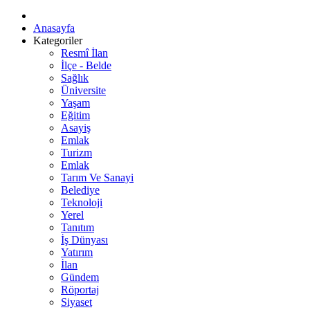
Anasayfa
Kategoriler
Resmî İlan
İlçe - Belde
Sağlık
Üniversite
Yaşam
Eğitim
Asayiş
Emlak
Turizm
Emlak
Tarım Ve Sanayi
Belediye
Teknoloji
Yerel
Tanıtım
İş Dünyası
Yatırım
İlan
Gündem
Röportaj
Siyaset