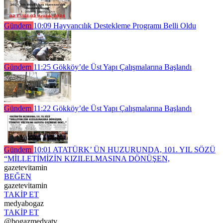
Gündem
10:09
Hayvancılık Destekleme Programı Belli Oldu
Gündem
11:25
Gökköy’de Üst Yapı Çalışmalarına Başlandı
Gündem
11:22
Gökköy’de Üst Yapı Çalışmalarına Başlandı
Gündem
10:01
ATATÜRK’ ÜN HUZURUNDA, 101. YIL SÖZÜ
“MİLLETİMİZİN KIZILELMASINA DÖNÜŞEN,
gazetevitamin
BEĞEN
gazetevitamin
TAKİP ET
medyabogaz
TAKİP ET
@bogazmedyatv