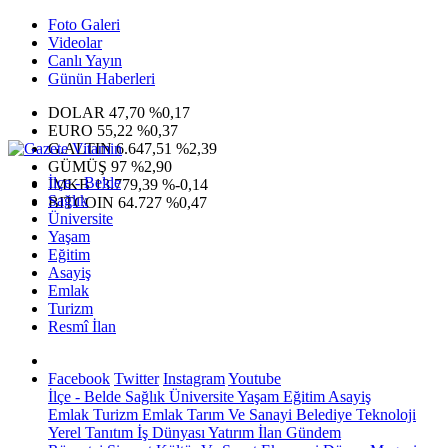
Foto Galeri
Videolar
Canlı Yayın
Günün Haberleri
DOLAR
47,70
%0,17
EURO
55,22
%0,37
G.ALTIN
6.647,51
%2,39
GÜMÜŞ
97
%2,90
İlçe - Belde
IMKB
13.779,39
%-0,14
Sağlık
BITCOIN
64.727
%0,47
Üniversite
Yaşam
Eğitim
Asayiş
Emlak
Turizm
Resmî İlan
Facebook
Twitter
Instagram
Youtube
İlçe - Belde
Sağlık
Üniversite
Yaşam
Eğitim
Asayiş
Emlak
Turizm
Emlak
Tarım Ve Sanayi
Belediye
Teknoloji
Yerel
Tanıtım
İş Dünyası
Yatırım
İlan
Gündem