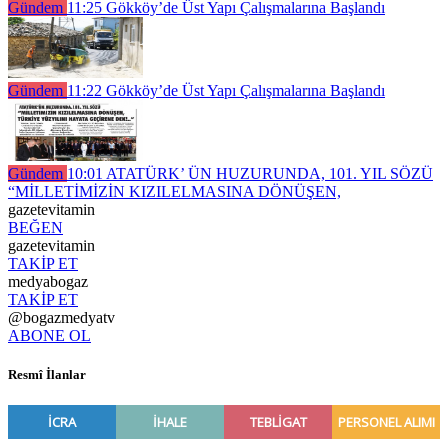
Gündem
11:25
Gökköy’de Üst Yapı Çalışmalarına Başlandı
Gündem
11:22
Gökköy’de Üst Yapı Çalışmalarına Başlandı
Gündem
10:01
ATATÜRK’ ÜN HUZURUNDA, 101. YIL SÖZÜ
“MİLLETİMİZİN KIZILELMASINA DÖNÜŞEN,
gazetevitamin
BEĞEN
gazetevitamin
TAKİP ET
medyabogaz
TAKİP ET
@bogazmedyatv
ABONE OL
Resmî İlanlar