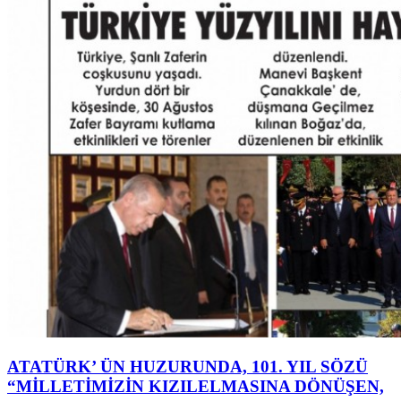
ATATÜRK’ ÜN HUZURUNDA, 101. YIL SÖZÜ
“MİLLETİMİZİN KIZILELMASINA DÖNÜŞEN,