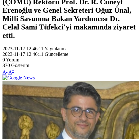
(ÇOMÜ) Rektörü Prof. Dr. R. Cüneyt
Erenoğlu ve Genel Sekreteri Oğuz Ünal,
Milli Savunma Bakan Yardımcısı Dr.
Celal Sami Tüfekci'yi makamında ziyaret
etti.
2023-11-17 12:46:11
Yayınlanma
2023-11-17 12:46:11
Güncelleme
0
Yorum
370
Gösterim
-
+
A
A