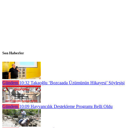
Son Haberler
Gündem
10:32
Takaoğlu ‘Bozcaada Üzümünün Hikayesi’ Söyleşişi
Gündem
10:09
Hayvancılık Destekleme Programı Belli Oldu