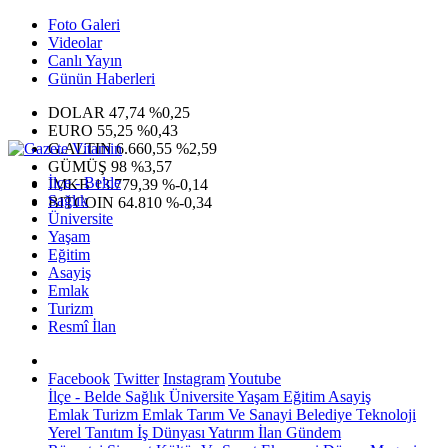
Foto Galeri
Videolar
Canlı Yayın
Günün Haberleri
DOLAR
47,74
%0,25
EURO
55,25
%0,43
G.ALTIN
6.660,55
%2,59
GÜMÜŞ
98
%3,57
İlçe - Belde
IMKB
13.779,39
%-0,14
Sağlık
BITCOIN
64.810
%-0,34
Üniversite
Yaşam
Eğitim
Asayiş
Emlak
Turizm
Resmî İlan
Facebook
Twitter
Instagram
Youtube
İlçe - Belde
Sağlık
Üniversite
Yaşam
Eğitim
Asayiş
Emlak
Turizm
Emlak
Tarım Ve Sanayi
Belediye
Teknoloji
Yerel
Tanıtım
İş Dünyası
Yatırım
İlan
Gündem