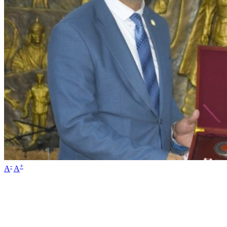
-
+
A
A