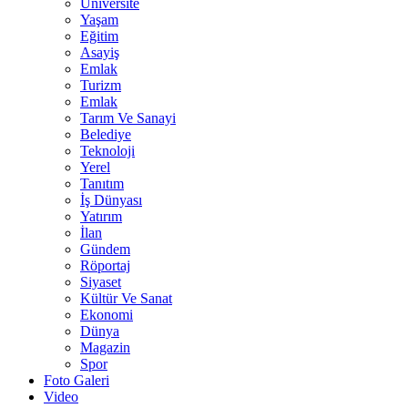
Üniversite
Yaşam
Eğitim
Asayiş
Emlak
Turizm
Emlak
Tarım Ve Sanayi
Belediye
Teknoloji
Yerel
Tanıtım
İş Dünyası
Yatırım
İlan
Gündem
Röportaj
Siyaset
Kültür Ve Sanat
Ekonomi
Dünya
Magazin
Spor
Foto Galeri
Video