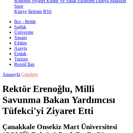
Röportaj
Siyaset
Kültür Ve Sanat
Ekonomi
Dünya
Magazin
Spor
Künye
İletişim
RSS
İlçe - Belde
Sağlık
Üniversite
Yaşam
Eğitim
Asayiş
Emlak
Turizm
Resmî İlan
Anasayfa
Gündem
Rektör Erenoğlu, Milli
Savunma Bakan Yardımcısı
Tüfekci'yi Ziyaret Etti
Çanakkale Onsekiz Mart Üniversitesi