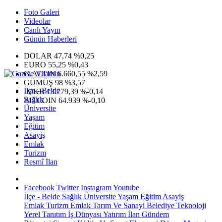
Foto Galeri
Videolar
Canlı Yayın
Günün Haberleri
DOLAR
47,74
%0,25
EURO
55,25
%0,43
G.ALTIN
6.660,55
%2,59
GÜMÜŞ
98
%3,57
İlçe - Belde
IMKB
13.779,39
%-0,14
Sağlık
BITCOIN
64.939
%-0,10
Üniversite
Yaşam
Eğitim
Asayiş
Emlak
Turizm
Resmî İlan
Facebook
Twitter
Instagram
Youtube
İlçe - Belde
Sağlık
Üniversite
Yaşam
Eğitim
Asayiş
Emlak
Turizm
Emlak
Tarım Ve Sanayi
Belediye
Teknoloji
Yerel
Tanıtım
İş Dünyası
Yatırım
İlan
Gündem