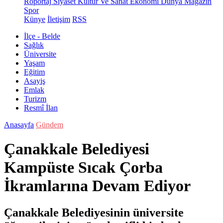
Röportaj
Siyaset
Kültür Ve Sanat
Ekonomi
Dünya
Magazin
Spor
Künye
İletişim
RSS
İlçe - Belde
Sağlık
Üniversite
Yaşam
Eğitim
Asayiş
Emlak
Turizm
Resmî İlan
Anasayfa
Gündem
Çanakkale Belediyesi
Kampüste Sıcak Çorba
İkramlarına Devam Ediyor
Çanakkale Belediyesinin üniversite