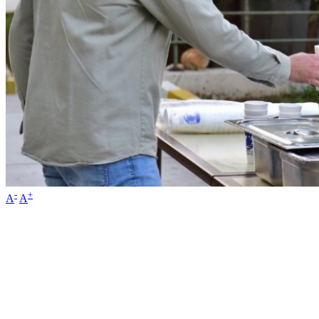
-
+
A
A