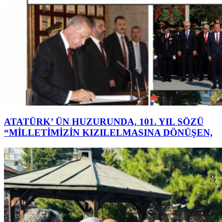
ATATÜRK’ ÜN HUZURUNDA, 101. YIL SÖZÜ
“MİLLETİMİZİN KIZILELMASINA DÖNÜŞEN,