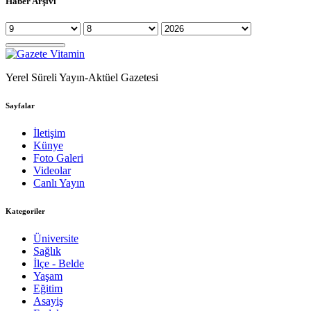
Haber Arşivi
Yerel Süreli Yayın-Aktüel Gazetesi
Sayfalar
İletişim
Künye
Foto Galeri
Videolar
Canlı Yayın
Kategoriler
Üniversite
Sağlık
İlçe - Belde
Yaşam
Eğitim
Asayiş