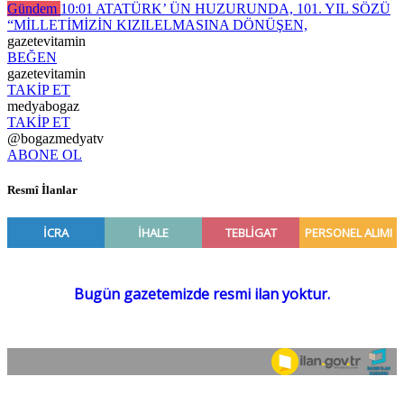
Gündem
10:01
ATATÜRK’ ÜN HUZURUNDA, 101. YIL SÖZÜ
“MİLLETİMİZİN KIZILELMASINA DÖNÜŞEN,
gazetevitamin
BEĞEN
gazetevitamin
TAKİP ET
medyabogaz
TAKİP ET
@bogazmedyatv
ABONE OL
Resmî İlanlar