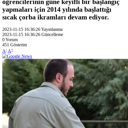
öğrencilerinin güne keyifli bir başlangıç
yapmaları için 2014 yılında başlattığı
sıcak çorba ikramları devam ediyor.
2023-11-15 16:36:26
Yayınlanma
2023-11-15 16:36:26
Güncelleme
0
Yorum
451
Gösterim
-
+
A
A