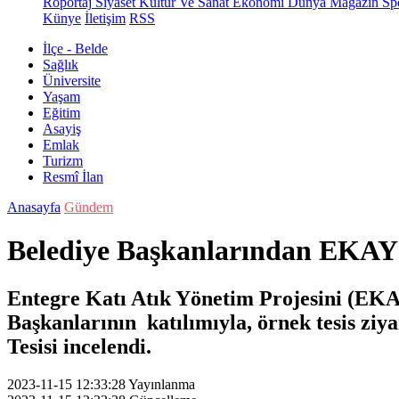
Röportaj
Siyaset
Kültür Ve Sanat
Ekonomi
Dünya
Magazin
Sp
Künye
İletişim
RSS
İlçe - Belde
Sağlık
Üniversite
Yaşam
Eğitim
Asayiş
Emlak
Turizm
Resmî İlan
Anasayfa
Gündem
Belediye Başkanlarından EKAY T
Entegre Katı Atık Yönetim Projesini (EKA
Başkanlarının katılımıyla, örnek tesis zi
Tesisi incelendi.
2023-11-15 12:33:28
Yayınlanma