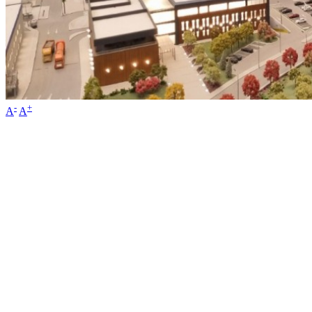
-
+
A
A