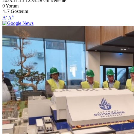
2023-11-15 12:33:28
Güncelleme
0
Yorum
417
Gösterim
-
+
A
A