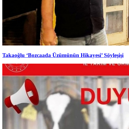
Takaoğlu ‘Bozcaada Üzümünün Hikayesi’ Söyleşişi