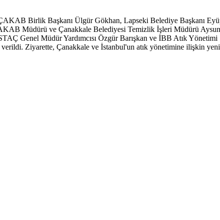
 ÇAKAB Birlik Başkanı Ülgür Gökhan, Lapseki Belediye Başkanı Eyüp
AKAB Müdürü ve Çanakkale Belediyesi Temizlik İşleri Müdürü Aysun
İSTAÇ Genel Müdür Yardımcısı Özgür Barışkan ve İBB Atık Yönetimi Ş
erildi. Ziyarette, Çanakkale ve İstanbul'un atık yönetimine ilişkin yenilik