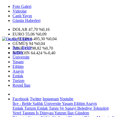
Foto Galeri
Videolar
Canlı Yayın
Günün Haberleri
DOLAR
47,70
%0,16
EURO
55,06
%0,09
G.ALTIN
6.495,30
%0,04
GÜMÜŞ
94
%0,04
İlçe - Belde
IMKB
13.798,82
%0,70
Sağlık
BITCOIN
64.424
%-0,40
Üniversite
Yaşam
Eğitim
Asayiş
Emlak
Turizm
Resmî İlan
Facebook
Twitter
Instagram
Youtube
İlçe - Belde
Sağlık
Üniversite
Yaşam
Eğitim
Asayiş
Emlak
Turizm
Emlak
Tarım Ve Sanayi
Belediye
Teknoloji
Yerel
Tanıtım
İş Dünyası
Yatırım
İlan
Gündem