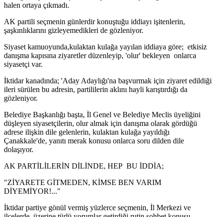
halen ortaya çıkmadı.
AK partili seçmenin günlerdir konuştuğu iddiayı işitenlerin,
şaşkınlıklarını gizleyemedikleri de gözleniyor.
Siyaset kamuoyunda,kulaktan kulağa yayılan iddiaya göre; etkisiz
danışma kapısına ziyaretler düzenleyip, 'olur' bekleyen onlarca
siyasetçi var.
İktidar kanadında; 'Aday Adaylığı'na başvurmak için ziyaret edildiği
ileri sürülen bu adresin, partililerin aklını hayli karıştırdığı da
gözleniyor.
Belediye Başkanlığı başta, İl Genel ve Belediye Meclis üyeliğini
düşleyen siyasetçilerin, olur almak için danışma olarak gördüğü
adrese ilişkin dile gelenlerin, kulaktan kulağa yayıldığı
Çanakkale'de, yanıtı merak konusu onlarca soru dilden dile
dolaşıyor.
AK PARTİLİLERİN DİLİNDE, HEP BU İDDİA;
"ZİYARETE GİTMEDEN, KİMSE BEN VARIM
DİYEMİYOR!..."
İktidar partiye gönül vermiş yüzlerce seçmenin, İl Merkezi ve
ilçelerde, üzerine türlü yorumlar getirdiği rutin sohbet konusu,