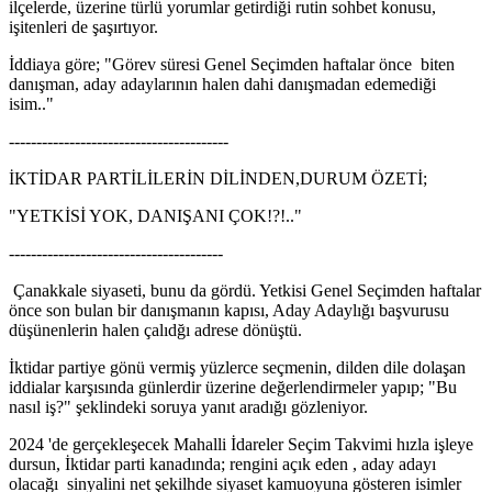
ilçelerde, üzerine türlü yorumlar getirdiği rutin sohbet konusu,
işitenleri de şaşırtıyor.
İddiaya göre; "Görev süresi Genel Seçimden haftalar önce biten
danışman, aday adaylarının halen dahi danışmadan edemediği
isim.."
----------------------------------------
İKTİDAR PARTİLİLERİN DİLİNDEN,DURUM ÖZETİ;
"YETKİSİ YOK, DANIŞANI ÇOK!?!.."
---------------------------------------
Çanakkale siyaseti, bunu da gördü. Yetkisi Genel Seçimden haftalar
önce son bulan bir danışmanın kapısı, Aday Adaylığı başvurusu
düşünenlerin halen çalıdğı adrese dönüştü.
İktidar partiye gönü vermiş yüzlerce seçmenin, dilden dile dolaşan
iddialar karşısında günlerdir üzerine değerlendirmeler yapıp; "Bu
nasıl iş?" şeklindeki soruya yanıt aradığı gözleniyor.
2024 'de gerçekleşecek Mahalli İdareler Seçim Takvimi hızla işleye
dursun, İktidar parti kanadında; rengini açık eden , aday adayı
olacağı sinyalini net şekilhde siyaset kamuoyuna gösteren isimler