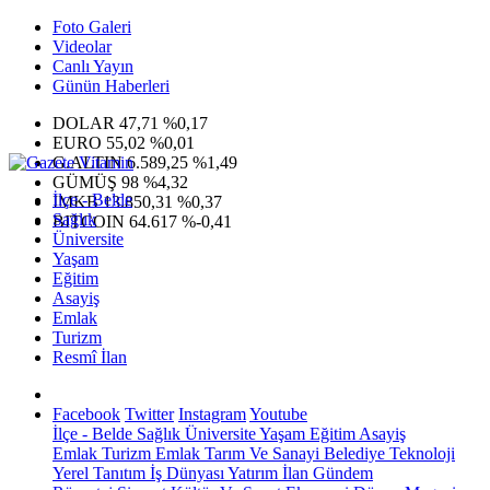
Foto Galeri
Videolar
Canlı Yayın
Günün Haberleri
DOLAR
47,71
%0,17
EURO
55,02
%0,01
G.ALTIN
6.589,25
%1,49
GÜMÜŞ
98
%4,32
İlçe - Belde
IMKB
13.850,31
%0,37
Sağlık
BITCOIN
64.617
%-0,41
Üniversite
Yaşam
Eğitim
Asayiş
Emlak
Turizm
Resmî İlan
Facebook
Twitter
Instagram
Youtube
İlçe - Belde
Sağlık
Üniversite
Yaşam
Eğitim
Asayiş
Emlak
Turizm
Emlak
Tarım Ve Sanayi
Belediye
Teknoloji
Yerel
Tanıtım
İş Dünyası
Yatırım
İlan
Gündem