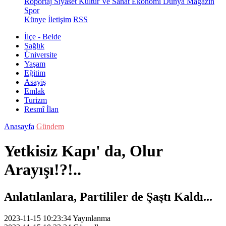
Röportaj
Siyaset
Kültür Ve Sanat
Ekonomi
Dünya
Magazin
Spor
Künye
İletişim
RSS
İlçe - Belde
Sağlık
Üniversite
Yaşam
Eğitim
Asayiş
Emlak
Turizm
Resmî İlan
Anasayfa
Gündem
Yetkisiz Kapı' da, Olur
Arayışı!?!..
Anlatılanlara, Partililer de Şaştı Kaldı...
2023-11-15 10:23:34
Yayınlanma