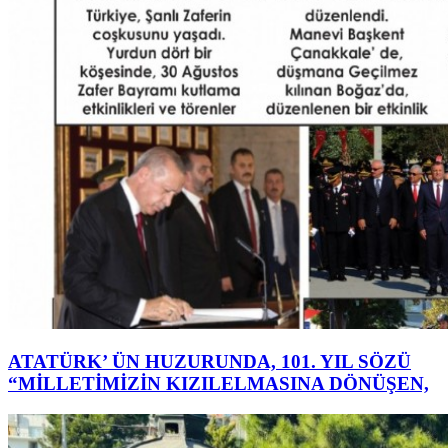
ATATÜRK’ ÜN HUZURUNDA, 101. YIL SÖZÜ
“MİLLETİMİZİN KIZILELMASINA DÖNÜŞEN,