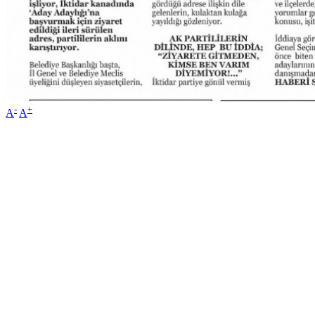
-
+
A
A