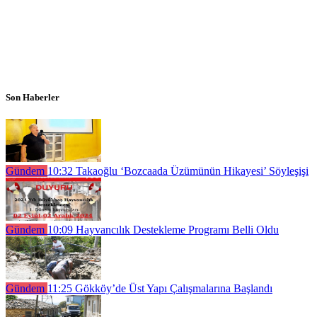
Son Haberler
Gündem
10:32
Takaoğlu ‘Bozcaada Üzümünün Hikayesi’ Söyleşişi
Gündem
10:09
Hayvancılık Destekleme Programı Belli Oldu
Gündem
11:25
Gökköy’de Üst Yapı Çalışmalarına Başlandı