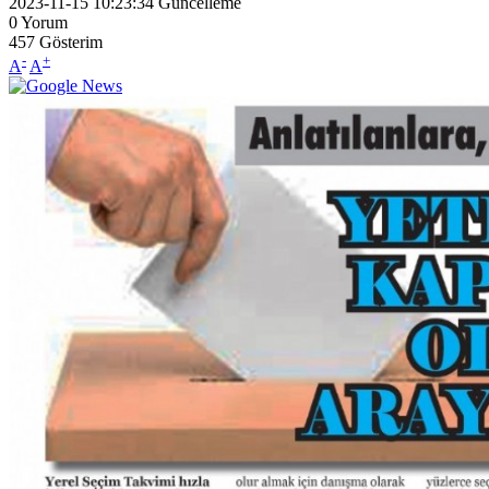
2023-11-15 10:23:34
Güncelleme
0
Yorum
457
Gösterim
-
+
A
A