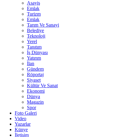
Asayiş
Emlak
Turizm
Emlak
Tarım Ve Sanayi
Belediye
Teknoloji
Yerel
Tanıtım
İş Dünyası
Yatırım
İlan
Gündem
Röportaj
Siyaset
Kültür Ve Sanat
Ekonomi
Dünya
Magazin
Spor
Foto Galeri
Video
Yazarlar
Künye
İletişim