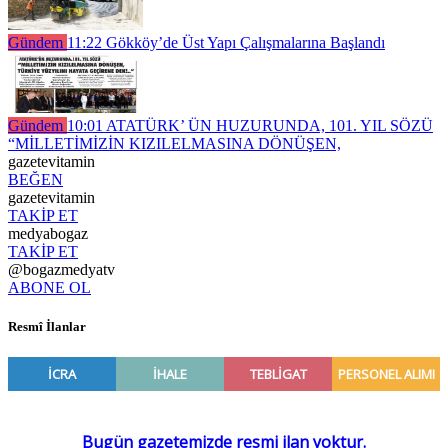
Gündem
11:22
Gökköy’de Üst Yapı Çalışmalarına Başlandı
Gündem
10:01
ATATÜRK’ ÜN HUZURUNDA, 101. YIL SÖZÜ
“MİLLETİMİZİN KIZILELMASINA DÖNÜŞEN,
gazetevitamin
BEĞEN
gazetevitamin
TAKİP ET
medyabogaz
TAKİP ET
@bogazmedyatv
ABONE OL
Resmî İlanlar