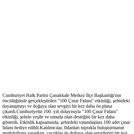
Cumhuriyet Halk Partisi Çanakkale Merkez İlçe Başkanlığı'nın
öncülüğünde gerçekleştirilen "100 Çınar Fidanı" etkinliği, şehirdeki
dayanışmayı ve doğaya olan sevgiyi bir kez daha ön plana
çıkardı.Cumhuriyetin 100. yılı dolayısıyla "100 Çınar Fidanı"
etkinliği, şehrin yeşile ve umuda olan desteğini bir kez daha
gösterdi. Etkinlik kapsamında, şehirdeki vatandaşlara 100 adet çınar
fidanı hediye edildi.Katılımcılar, fidanları toprakla buluşturmanın
mutluluğunu yaşarken, çocuklar da doğaya olan sevgilerini bir kez