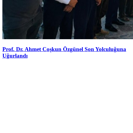
Prof. Dr. Ahmet Coşkun Özgünel Son Yolculuğuna
Uğurlandı