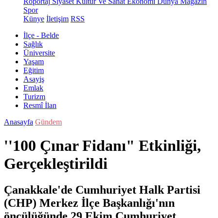
Röportaj
Siyaset
Kültür Ve Sanat
Ekonomi
Dünya
Magazin
Spor
Künye
İletişim
RSS
İlçe - Belde
Sağlık
Üniversite
Yaşam
Eğitim
Asayiş
Emlak
Turizm
Resmî İlan
Anasayfa
Gündem
''100 Çınar Fidanı" Etkinliği,
Gerçekleştirildi
Çanakkale'de Cumhuriyet Halk Partisi
(CHP) Merkez İlçe Başkanlığı'nın
öncülüğünde 29 Ekim Cumhuriyet