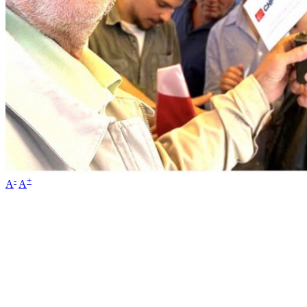
-
+
A
A