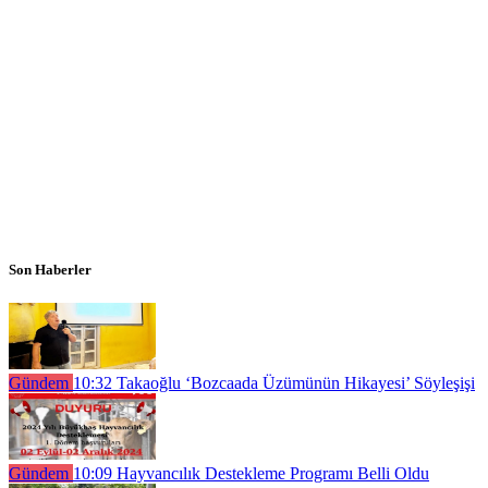
Son Haberler
Gündem
10:32
Takaoğlu ‘Bozcaada Üzümünün Hikayesi’ Söyleşişi
Gündem
10:09
Hayvancılık Destekleme Programı Belli Oldu