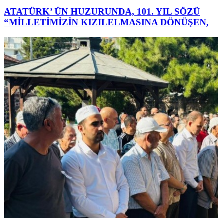
ATATÜRK’ ÜN HUZURUNDA, 101. YIL SÖZÜ
“MİLLETİMİZİN KIZILELMASINA DÖNÜŞEN,