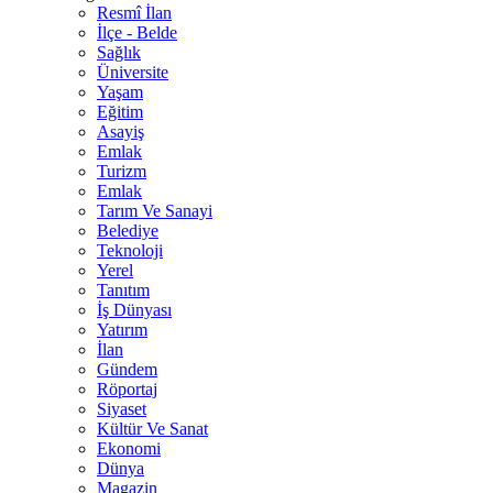
Resmî İlan
İlçe - Belde
Sağlık
Üniversite
Yaşam
Eğitim
Asayiş
Emlak
Turizm
Emlak
Tarım Ve Sanayi
Belediye
Teknoloji
Yerel
Tanıtım
İş Dünyası
Yatırım
İlan
Gündem
Röportaj
Siyaset
Kültür Ve Sanat
Ekonomi
Dünya
Magazin