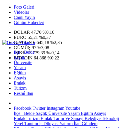
Foto Galeri
Videolar
Canlı Yayın
Günün Haberleri
DOLAR
47,70
%0,16
EURO
55,21
%0,37
G.ALTIN
6.645,18
%2,35
GÜMÜŞ
97
%3,08
İlçe - Belde
IMKB
13.779,39
%-0,14
Sağlık
BITCOIN
64.868
%0,22
Üniversite
Yaşam
Eğitim
Asayiş
Emlak
Turizm
Resmî İlan
Facebook
Twitter
Instagram
Youtube
İlçe - Belde
Sağlık
Üniversite
Yaşam
Eğitim
Asayiş
Emlak
Turizm
Emlak
Tarım Ve Sanayi
Belediye
Teknoloji
Yerel
Tanıtım
İş Dünyası
Yatırım
İlan
Gündem