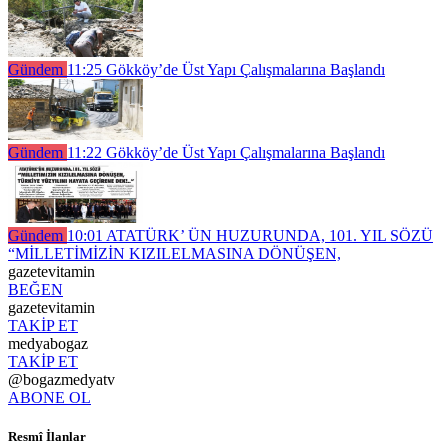
Gündem
11:25
Gökköy’de Üst Yapı Çalışmalarına Başlandı
Gündem
11:22
Gökköy’de Üst Yapı Çalışmalarına Başlandı
Gündem
10:01
ATATÜRK’ ÜN HUZURUNDA, 101. YIL SÖZÜ
“MİLLETİMİZİN KIZILELMASINA DÖNÜŞEN,
gazetevitamin
BEĞEN
gazetevitamin
TAKİP ET
medyabogaz
TAKİP ET
@bogazmedyatv
ABONE OL
Resmî İlanlar