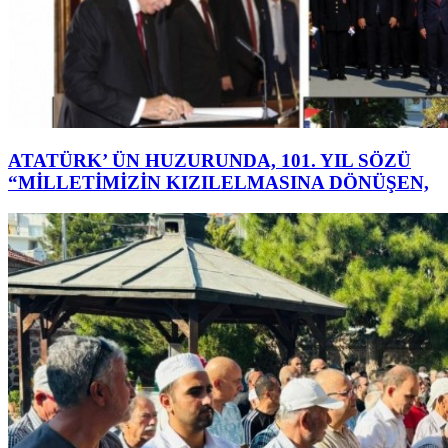
ATATÜRK’ ÜN HUZURUNDA, 101. YIL SÖZÜ
“MİLLETİMİZİN KIZILELMASINA DÖNÜŞEN,