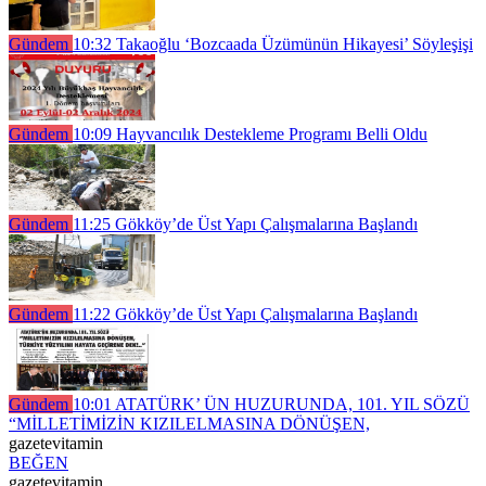
Gündem
10:32
Takaoğlu ‘Bozcaada Üzümünün Hikayesi’ Söyleşişi
Gündem
10:09
Hayvancılık Destekleme Programı Belli Oldu
Gündem
11:25
Gökköy’de Üst Yapı Çalışmalarına Başlandı
Gündem
11:22
Gökköy’de Üst Yapı Çalışmalarına Başlandı
Gündem
10:01
ATATÜRK’ ÜN HUZURUNDA, 101. YIL SÖZÜ
“MİLLETİMİZİN KIZILELMASINA DÖNÜŞEN,
gazetevitamin
BEĞEN
gazetevitamin