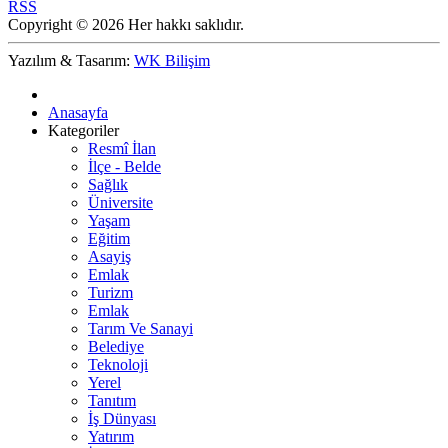
RSS
Copyright © 2026 Her hakkı saklıdır.
Yazılım & Tasarım:
WK Bilişim
Anasayfa
Kategoriler
Resmî İlan
İlçe - Belde
Sağlık
Üniversite
Yaşam
Eğitim
Asayiş
Emlak
Turizm
Emlak
Tarım Ve Sanayi
Belediye
Teknoloji
Yerel
Tanıtım
İş Dünyası
Yatırım