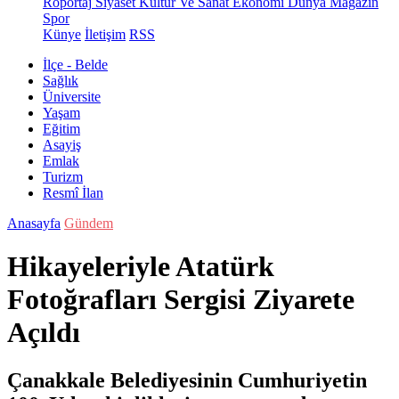
Röportaj
Siyaset
Kültür Ve Sanat
Ekonomi
Dünya
Magazin
Spor
Künye
İletişim
RSS
İlçe - Belde
Sağlık
Üniversite
Yaşam
Eğitim
Asayiş
Emlak
Turizm
Resmî İlan
Anasayfa
Gündem
Hikayeleriyle Atatürk
Fotoğrafları Sergisi Ziyarete
Açıldı
Çanakkale Belediyesinin Cumhuriyetin