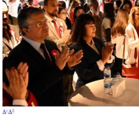
-
+
A
A