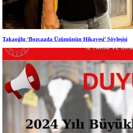
Takaoğlu ‘Bozcaada Üzümünün Hikayesi’ Söyleşişi