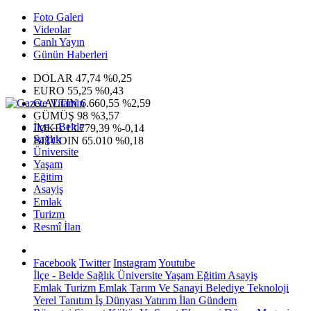
Foto Galeri
Videolar
Canlı Yayın
Günün Haberleri
DOLAR
47,74
%0,25
EURO
55,25
%0,43
G.ALTIN
6.660,55
%2,59
GÜMÜŞ
98
%3,57
İlçe - Belde
IMKB
13.779,39
%-0,14
Sağlık
BITCOIN
65.010
%0,18
Üniversite
Yaşam
Eğitim
Asayiş
Emlak
Turizm
Resmî İlan
Facebook
Twitter
Instagram
Youtube
İlçe - Belde
Sağlık
Üniversite
Yaşam
Eğitim
Asayiş
Emlak
Turizm
Emlak
Tarım Ve Sanayi
Belediye
Teknoloji
Yerel
Tanıtım
İş Dünyası
Yatırım
İlan
Gündem