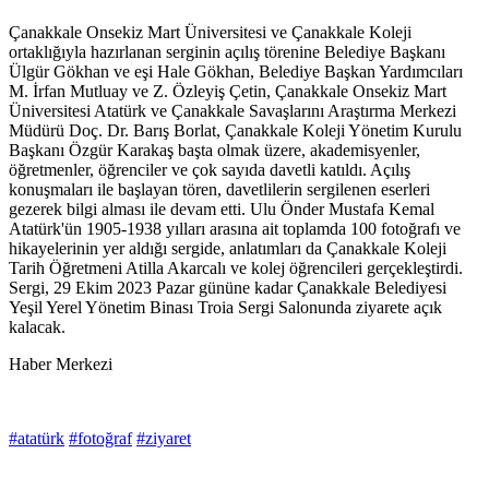
Çanakkale Onsekiz Mart Üniversitesi ve Çanakkale Koleji
ortaklığıyla hazırlanan serginin açılış törenine Belediye Başkanı
Ülgür Gökhan ve eşi Hale Gökhan, Belediye Başkan Yardımcıları
M. İrfan Mutluay ve Z. Özleyiş Çetin, Çanakkale Onsekiz Mart
Üniversitesi Atatürk ve Çanakkale Savaşlarını Araştırma Merkezi
Müdürü Doç. Dr. Barış Borlat, Çanakkale Koleji Yönetim Kurulu
Başkanı Özgür Karakaş başta olmak üzere, akademisyenler,
öğretmenler, öğrenciler ve çok sayıda davetli katıldı. Açılış
konuşmaları ile başlayan tören, davetlilerin sergilenen eserleri
gezerek bilgi alması ile devam etti. Ulu Önder Mustafa Kemal
Atatürk'ün 1905-1938 yılları arasına ait toplamda 100 fotoğrafı ve
hikayelerinin yer aldığı sergide, anlatımları da Çanakkale Koleji
Tarih Öğretmeni Atilla Akarcalı ve kolej öğrencileri gerçekleştirdi.
Sergi, 29 Ekim 2023 Pazar gününe kadar Çanakkale Belediyesi
Yeşil Yerel Yönetim Binası Troia Sergi Salonunda ziyarete açık
kalacak.
Haber Merkezi
#atatürk
#fotoğraf
#ziyaret