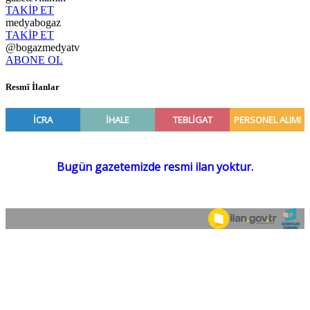
TAKİP ET
medyabogaz
TAKİP ET
@bogazmedyatv
ABONE OL
Resmî İlanlar