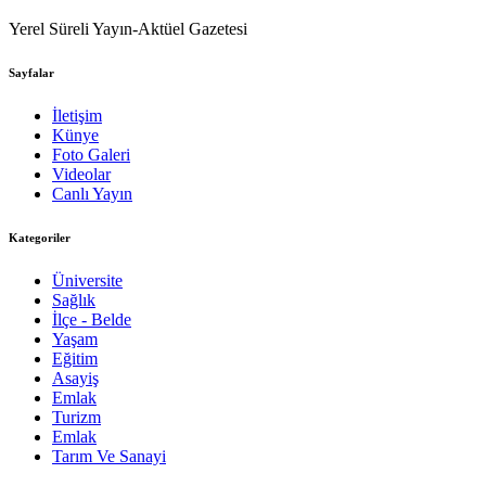
Yerel Süreli Yayın-Aktüel Gazetesi
Sayfalar
İletişim
Künye
Foto Galeri
Videolar
Canlı Yayın
Kategoriler
Üniversite
Sağlık
İlçe - Belde
Yaşam
Eğitim
Asayiş
Emlak
Turizm
Emlak
Tarım Ve Sanayi