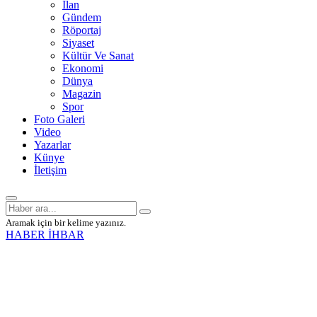
İlan
Gündem
Röportaj
Siyaset
Kültür Ve Sanat
Ekonomi
Dünya
Magazin
Spor
Foto Galeri
Video
Yazarlar
Künye
İletişim
Aramak için bir kelime yazınız.
HABER İHBAR