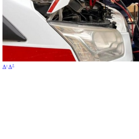
-
+
A
A