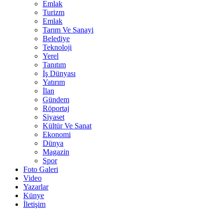
Emlak
Turizm
Emlak
Tarım Ve Sanayi
Belediye
Teknoloji
Yerel
Tanıtım
İş Dünyası
Yatırım
İlan
Gündem
Röportaj
Siyaset
Kültür Ve Sanat
Ekonomi
Dünya
Magazin
Spor
Foto Galeri
Video
Yazarlar
Künye
İletişim