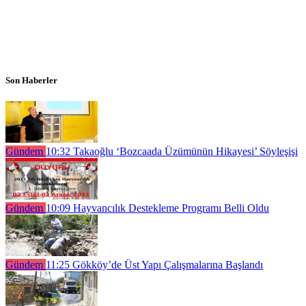
Son Haberler
Gündem
10:32
Takaoğlu ‘Bozcaada Üzümünün Hikayesi’ Söyleşişi
Gündem
10:09
Hayvancılık Destekleme Programı Belli Oldu
Gündem
11:25
Gökköy’de Üst Yapı Çalışmalarına Başlandı