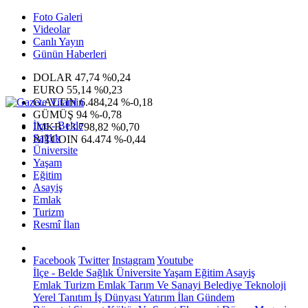
Foto Galeri
Videolar
Canlı Yayın
Günün Haberleri
DOLAR
47,74
%0,24
EURO
55,14
%0,23
G.ALTIN
6.484,24
%-0,18
GÜMÜŞ
94
%-0,78
İlçe - Belde
IMKB
13.798,82
%0,70
Sağlık
BITCOIN
64.474
%-0,44
Üniversite
Yaşam
Eğitim
Asayiş
Emlak
Turizm
Resmî İlan
Facebook
Twitter
Instagram
Youtube
İlçe - Belde
Sağlık
Üniversite
Yaşam
Eğitim
Asayiş
Emlak
Turizm
Emlak
Tarım Ve Sanayi
Belediye
Teknoloji
Yerel
Tanıtım
İş Dünyası
Yatırım
İlan
Gündem