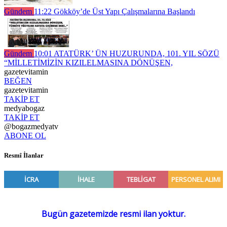
Gündem
11:22
Gökköy’de Üst Yapı Çalışmalarına Başlandı
Gündem
10:01
ATATÜRK’ ÜN HUZURUNDA, 101. YIL SÖZÜ
“MİLLETİMİZİN KIZILELMASINA DÖNÜŞEN,
gazetevitamin
BEĞEN
gazetevitamin
TAKİP ET
medyabogaz
TAKİP ET
@bogazmedyatv
ABONE OL
Resmî İlanlar