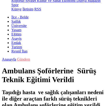
Röportaj
Siyaset
Kültür Ve Sanat
Ekonomi
Dünya
Magazin
Spor
Künye
İletişim
RSS
İlçe - Belde
Sağlık
Üniversite
Yaşam
Eğitim
Asayiş
Emlak
Turizm
Resmî İlan
Anasayfa
Gündem
Ambulans Şoförlerine Sürüş
Teknik Eğitimi Verildi
Taşıdığı hasta ve sağlık çalışanları nedeni
ile diğer araçtan farklı sürüş teknikleri
olan Ambulans şoförlerine eğitim verildi.