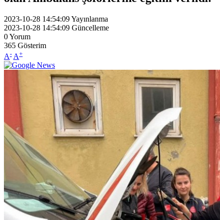
2023-10-28 14:54:09
Yayınlanma
2023-10-28 14:54:09
Güncelleme
0
Yorum
365
Gösterim
-
+
A
A