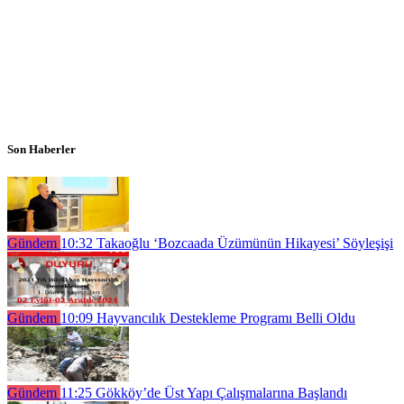
Son Haberler
Gündem
10:32
Takaoğlu ‘Bozcaada Üzümünün Hikayesi’ Söyleşişi
Gündem
10:09
Hayvancılık Destekleme Programı Belli Oldu
Gündem
11:25
Gökköy’de Üst Yapı Çalışmalarına Başlandı