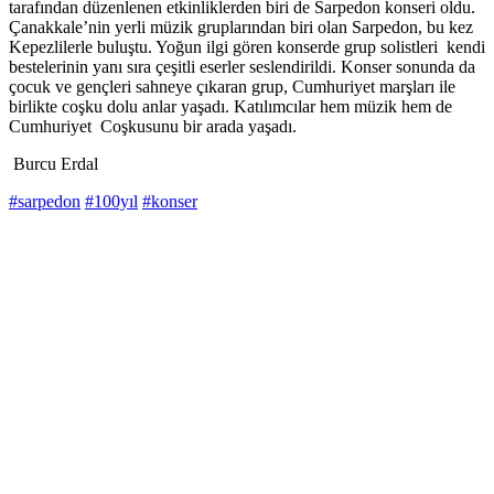
tarafından düzenlenen etkinliklerden biri de Sarpedon konseri oldu.
Çanakkale’nin yerli müzik gruplarından biri olan Sarpedon, bu kez
Kepezlilerle buluştu. Yoğun ilgi gören konserde grup solistleri kendi
bestelerinin yanı sıra çeşitli eserler seslendirildi. Konser sonunda da
çocuk ve gençleri sahneye çıkaran grup, Cumhuriyet marşları ile
birlikte coşku dolu anlar yaşadı. Katılımcılar hem müzik hem de
Cumhuriyet Coşkusunu bir arada yaşadı.
Burcu Erdal
#sarpedon
#100yıl
#konser