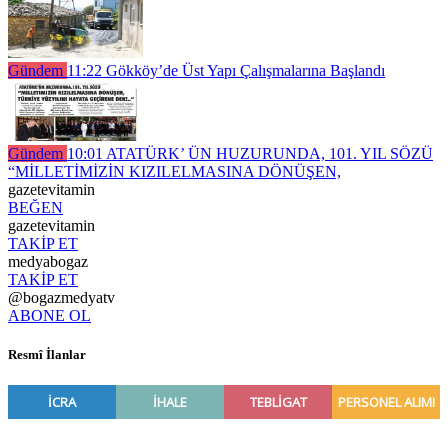
Gündem
11:22
Gökköy’de Üst Yapı Çalışmalarına Başlandı
Gündem
10:01
ATATÜRK’ ÜN HUZURUNDA, 101. YIL SÖZÜ
“MİLLETİMİZİN KIZILELMASINA DÖNÜŞEN,
gazetevitamin
BEĞEN
gazetevitamin
TAKİP ET
medyabogaz
TAKİP ET
@bogazmedyatv
ABONE OL
Resmî İlanlar