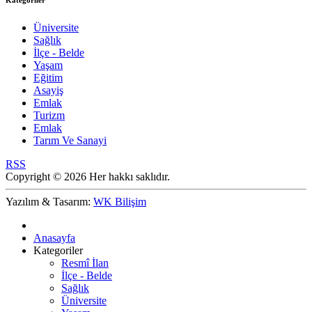
Kategoriler
Üniversite
Sağlık
İlçe - Belde
Yaşam
Eğitim
Asayiş
Emlak
Turizm
Emlak
Tarım Ve Sanayi
RSS
Copyright © 2026 Her hakkı saklıdır.
Yazılım & Tasarım:
WK Bilişim
Anasayfa
Kategoriler
Resmî İlan
İlçe - Belde
Sağlık
Üniversite