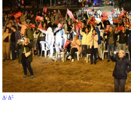
-
+
A
A