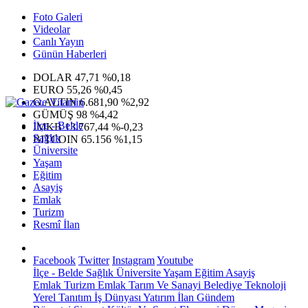
Foto Galeri
Videolar
Canlı Yayın
Günün Haberleri
DOLAR
47,71
%0,18
EURO
55,26
%0,45
G.ALTIN
6.681,90
%2,92
GÜMÜŞ
98
%4,42
İlçe - Belde
IMKB
13.767,44
%-0,23
Sağlık
BITCOIN
65.156
%1,15
Üniversite
Yaşam
Eğitim
Asayiş
Emlak
Turizm
Resmî İlan
Facebook
Twitter
Instagram
Youtube
İlçe - Belde
Sağlık
Üniversite
Yaşam
Eğitim
Asayiş
Emlak
Turizm
Emlak
Tarım Ve Sanayi
Belediye
Teknoloji
Yerel
Tanıtım
İş Dünyası
Yatırım
İlan
Gündem