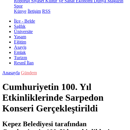
Röportaj
Siyaset
Kültür Ve Sanat
Ekonomi
Dünya
Magazin
Spor
Künye
İletişim
RSS
İlçe - Belde
Sağlık
Üniversite
Yaşam
Eğitim
Asayiş
Emlak
Turizm
Resmî İlan
Anasayfa
Gündem
Cumhuriyetin 100. Yıl
Etkinliklerinde Sarpedon
Konseri Gerçekleştirildi
Kepez Belediyesi tarafından