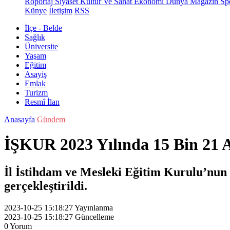
Röportaj
Siyaset
Kültür Ve Sanat
Ekonomi
Dünya
Magazin
Sp
Künye
İletişim
RSS
İlçe - Belde
Sağlık
Üniversite
Yaşam
Eğitim
Asayiş
Emlak
Turizm
Resmî İlan
Anasayfa
Gündem
İŞKUR 2023 Yılında 15 Bin 21 Açı
İl İstihdam ve Mesleki Eğitim Kurulu’nun 
gerçekleştirildi.
2023-10-25 15:18:27
Yayınlanma
2023-10-25 15:18:27
Güncelleme
0
Yorum