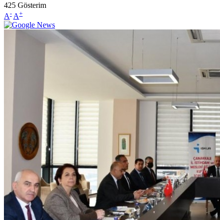
425
Gösterim
-
+
A
A