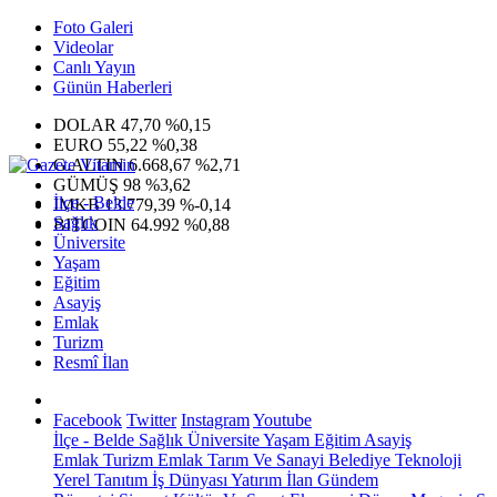
Foto Galeri
Videolar
Canlı Yayın
Günün Haberleri
DOLAR
47,70
%0,15
EURO
55,22
%0,38
G.ALTIN
6.668,67
%2,71
GÜMÜŞ
98
%3,62
İlçe - Belde
IMKB
13.779,39
%-0,14
Sağlık
BITCOIN
64.992
%0,88
Üniversite
Yaşam
Eğitim
Asayiş
Emlak
Turizm
Resmî İlan
Facebook
Twitter
Instagram
Youtube
İlçe - Belde
Sağlık
Üniversite
Yaşam
Eğitim
Asayiş
Emlak
Turizm
Emlak
Tarım Ve Sanayi
Belediye
Teknoloji
Yerel
Tanıtım
İş Dünyası
Yatırım
İlan
Gündem