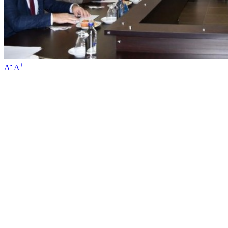
-
+
A
A