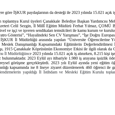
lere göre İŞKUR paydaşlarının da desteği ile
2023 yılında 15.021 açık iş 
n toplantıya Kurul üyeleri Çanakkale Belediye Başkan Yardımcısı 
Sekreteri Celil Sezgin, İl Millî Eğitim Müdürü Ferhat Yılmaz, ÇO
 ve işçi ve işveren sendikaları temsilcileri ile kamu kurum ve kuruluş
ro Gösterisi”, “Hayalindeki Sen CV Yarışması”, “İşe Doğru Europass C
le İŞKUR İl Müdürlüğü arasında yapılan “Üniversite Öğrencilerine 
da Meslek Danışmanlığı Kapsamındaki Eğitimlerin Değerlendirilmesi 
Özbaşı, 1915 Çanakkale Köprüsünün Ekonomiye Etkisi ile ilgili olarak
mu İl Müdürlüğünce
2023 yılında 15.021 açık iş alınırken, 8.215 kişi işe
siz bulunmaktadır. 2023 Eylül ayı itibariyle 1.980 iş arayana işsizlik 
ysel görüşme gerçekleştirdi. 2023 yılı Eylül ayında yeni eğitim öğ
nlığı kapsamında ise 8 liseye ziyaret düzenlenerek 460 öğrenci ile 
ndirmelerin yapıldığı İl İstihdam ve Mesleki Eğitim Kurulu toplantıs