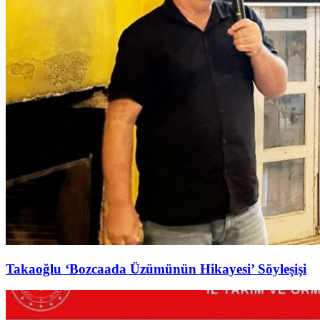
Takaoğlu ‘Bozcaada Üzümünün Hikayesi’ Söyleşişi