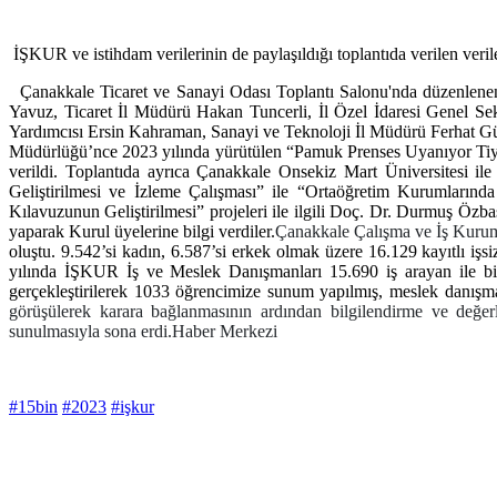
İŞKUR ve istihdam verilerinin de paylaşıldığı toplantıda verilen veri
Çanakkale Ticaret ve Sanayi Odası Toplantı Salonu'nda düzenlene
Yavuz, Ticaret İl Müdürü Hakan Tuncerli, İl Özel İdaresi Genel 
Yardımcısı Ersin Kahraman, Sanayi ve Teknoloji İl Müdürü Ferhat Güvel
Müdürlüğü’nce 2023 yılında yürütülen “Pamuk Prenses Uyanıyor Tiyat
verildi. Toplantıda ayrıca Çanakkale Onsekiz Mart Üniversitesi i
Geliştirilmesi ve İzleme Çalışması” ile “Ortaöğretim Kurumların
Kılavuzunun Geliştirilmesi” projeleri ile ilgili Doç. Dr. Durmuş 
yaparak Kurul üyelerine bilgi verdiler.
Çanakkale Çalışma ve İş Kuru
oluştu. 9.542’si kadın, 6.587’si erkek olmak üzere 16.129 kayıtlı iş
yılında İŞKUR İş ve Meslek Danışmanları 15.690 iş arayan ile bire
gerçekleştirilerek 1033 öğrencimize sunum yapılmış, meslek danışma
görüşülerek karara bağlanmasının ardından bilgilendirme ve değerle
sunulmasıyla sona erdi.Haber Merkezi
#15bin
#2023
#işkur