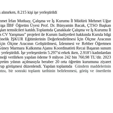
alınırken, 8.215 kişi işe yerleştirildi
Mehmet İrfan Mutluay, Çalışma ve İş Kurumu İl Müdürü Mehmet Uğur
MÜ Biga İİBF Öğretim Üyesi Prof. Dr. Bünyamin Bacak, ÇTSO Başkan
ları temsilcileri katıldı.Toplantıda Çanakkale Çalışma ve İş Kurumu İl
V Yarışması” projeleri ile Kurum faaliyetleri hakkında Kurula bilgi
Yönelik İŞKUR Eğitimlerinin Değerlendirilmesi İçin Ölçme Aracının
İçin Ölçme Aracının Geliştirilmesi, İzlenmesi ve Rehber Öğretmen
 da Güney Marmara Kalkınma Ajansı Koordinatörü Recai Başaran sunum
 yerleştirildi. İşe yerleşenlerin 5.297’si erkek iken, 2.918’i kadınlardan
ödeneği verilirken yapılan ödeme 9 milyon 242 bin 760,98 TL’dir. 2023
retim yılının açılmasıyla beraber 20 orta öğretim kurumuna ziyaret
grup görüşmesi düzenlendi. Yapılan toplantıda
Gündem maddelerinin
ı, bir sonraki toplantı tarihinin belirlenmesi, görüş ve önerilerin