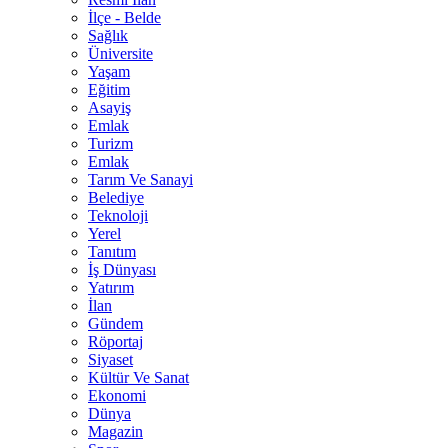
İlçe - Belde
Sağlık
Üniversite
Yaşam
Eğitim
Asayiş
Emlak
Turizm
Emlak
Tarım Ve Sanayi
Belediye
Teknoloji
Yerel
Tanıtım
İş Dünyası
Yatırım
İlan
Gündem
Röportaj
Siyaset
Kültür Ve Sanat
Ekonomi
Dünya
Magazin