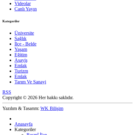
Videolar
Canlı Yayın
Kategoriler
Üniversite
Sağlık
İlçe - Belde
Yaşam
Eğitim
Asayiş
Emlak
Turizm
Emlak
Tarım Ve Sanayi
RSS
Copyright © 2026 Her hakkı saklıdır.
Yazılım & Tasarım:
WK Bilişim
Anasayfa
Kategoriler
Resmî İlan