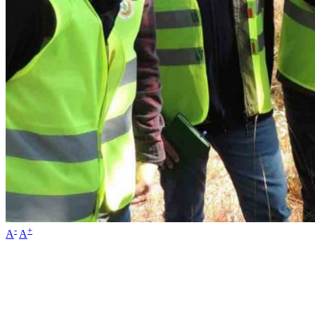
-
+
A
A