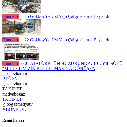
Gündem
11:25
Gökköy’de Üst Yapı Çalışmalarına Başlandı
Gündem
11:22
Gökköy’de Üst Yapı Çalışmalarına Başlandı
Gündem
10:01
ATATÜRK’ ÜN HUZURUNDA, 101. YIL SÖZÜ
“MİLLETİMİZİN KIZILELMASINA DÖNÜŞEN,
gazetevitamin
BEĞEN
gazetevitamin
TAKİP ET
medyabogaz
TAKİP ET
@bogazmedyatv
ABONE OL
Resmî İlanlar