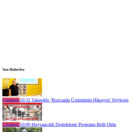
Son Haberler
Gündem
10:32
Takaoğlu ‘Bozcaada Üzümünün Hikayesi’ Söyleşişi
Gündem
10:09
Hayvancılık Destekleme Programı Belli Oldu