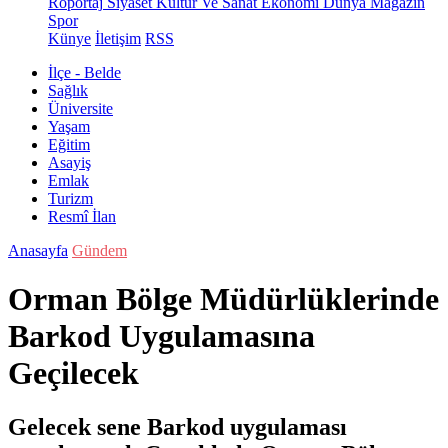
Röportaj
Siyaset
Kültür Ve Sanat
Ekonomi
Dünya
Magazin
Spor
Künye
İletişim
RSS
İlçe - Belde
Sağlık
Üniversite
Yaşam
Eğitim
Asayiş
Emlak
Turizm
Resmî İlan
Anasayfa
Gündem
Orman Bölge Müdürlüklerinde
Barkod Uygulamasına
Geçilecek
Gelecek sene Barkod uygulaması