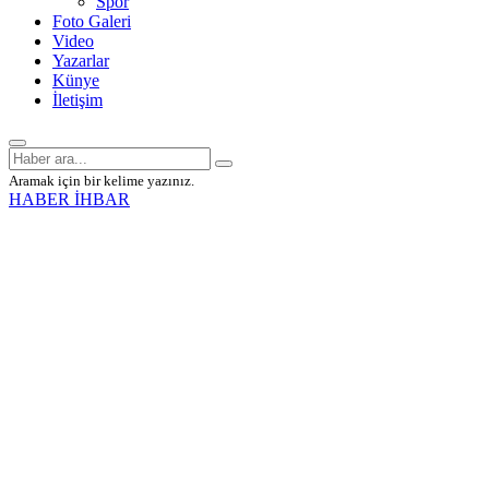
Spor
Foto Galeri
Video
Yazarlar
Künye
İletişim
Aramak için bir kelime yazınız.
HABER İHBAR