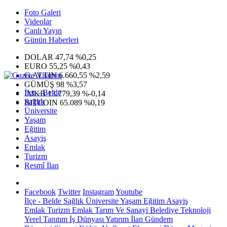
Foto Galeri
Videolar
Canlı Yayın
Günün Haberleri
DOLAR
47,74
%0,25
EURO
55,25
%0,43
G.ALTIN
6.660,55
%2,59
GÜMÜŞ
98
%3,57
İlçe - Belde
IMKB
13.779,39
%-0,14
Sağlık
BITCOIN
65.089
%0,19
Üniversite
Yaşam
Eğitim
Asayiş
Emlak
Turizm
Resmî İlan
Facebook
Twitter
Instagram
Youtube
İlçe - Belde
Sağlık
Üniversite
Yaşam
Eğitim
Asayiş
Emlak
Turizm
Emlak
Tarım Ve Sanayi
Belediye
Teknoloji
Yerel
Tanıtım
İş Dünyası
Yatırım
İlan
Gündem