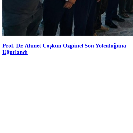
Prof. Dr. Ahmet Coşkun Özgünel Son Yolculuğuna
Uğurlandı