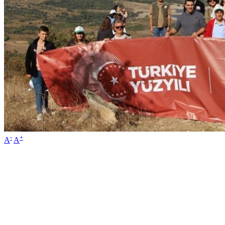
-
+
A
A