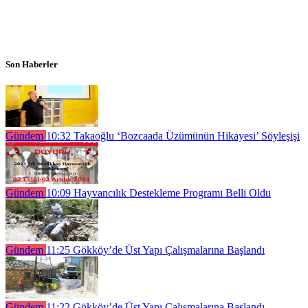
Son Haberler
Gündem
10:32
Takaoğlu ‘Bozcaada Üzümünün Hikayesi’ Söyleşişi
Gündem
10:09
Hayvancılık Destekleme Programı Belli Oldu
Gündem
11:25
Gökköy’de Üst Yapı Çalışmalarına Başlandı
Gündem
11:22
Gökköy’de Üst Yapı Çalışmalarına Başlandı