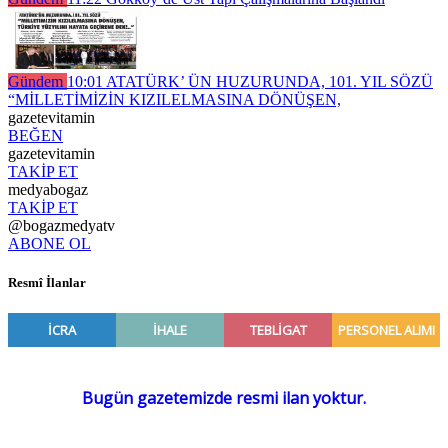
Gündem
10:01
ATATÜRK’ ÜN HUZURUNDA, 101. YIL SÖZÜ
“MİLLETİMİZİN KIZILELMASINA DÖNÜŞEN,
gazetevitamin
BEĞEN
gazetevitamin
TAKİP ET
medyabogaz
TAKİP ET
@bogazmedyatv
ABONE OL
Resmî İlanlar