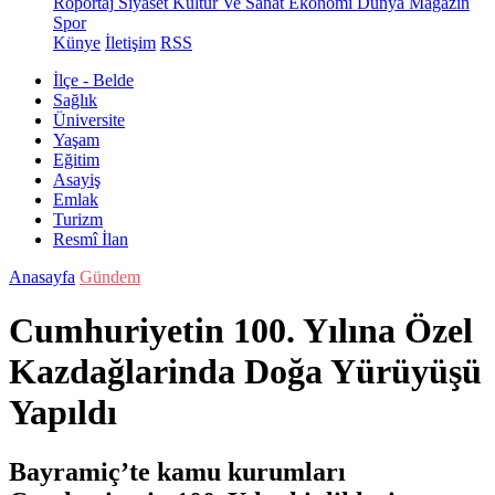
Röportaj
Siyaset
Kültür Ve Sanat
Ekonomi
Dünya
Magazin
Spor
Künye
İletişim
RSS
İlçe - Belde
Sağlık
Üniversite
Yaşam
Eğitim
Asayiş
Emlak
Turizm
Resmî İlan
Anasayfa
Gündem
Cumhuriyetin 100. Yılına Özel
Kazdağlarinda Doğa Yürüyüşü
Yapıldı
Bayramiç’te kamu kurumları