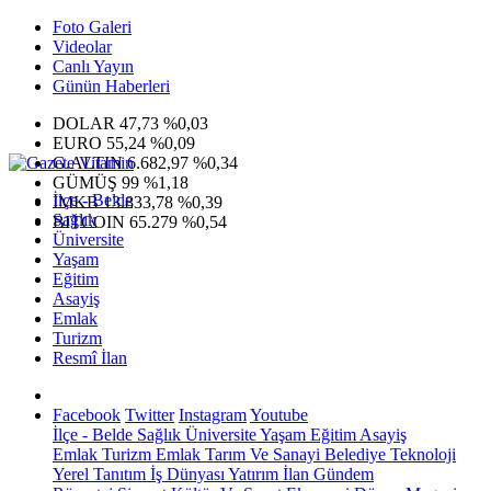
Foto Galeri
Videolar
Canlı Yayın
Günün Haberleri
DOLAR
47,73
%0,03
EURO
55,24
%0,09
G.ALTIN
6.682,97
%0,34
GÜMÜŞ
99
%1,18
İlçe - Belde
IMKB
13.833,78
%0,39
Sağlık
BITCOIN
65.279
%0,54
Üniversite
Yaşam
Eğitim
Asayiş
Emlak
Turizm
Resmî İlan
Facebook
Twitter
Instagram
Youtube
İlçe - Belde
Sağlık
Üniversite
Yaşam
Eğitim
Asayiş
Emlak
Turizm
Emlak
Tarım Ve Sanayi
Belediye
Teknoloji
Yerel
Tanıtım
İş Dünyası
Yatırım
İlan
Gündem