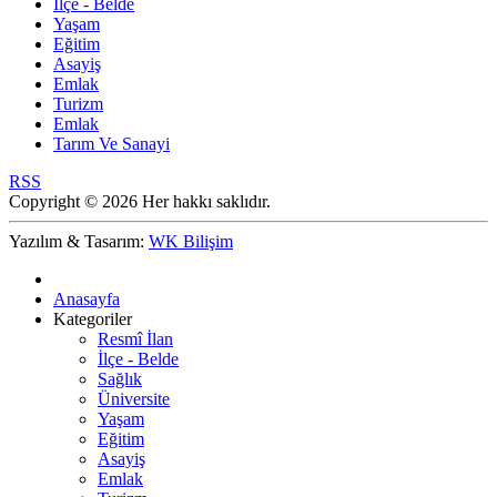
İlçe - Belde
Yaşam
Eğitim
Asayiş
Emlak
Turizm
Emlak
Tarım Ve Sanayi
RSS
Copyright © 2026 Her hakkı saklıdır.
Yazılım & Tasarım:
WK Bilişim
Anasayfa
Kategoriler
Resmî İlan
İlçe - Belde
Sağlık
Üniversite
Yaşam
Eğitim
Asayiş
Emlak