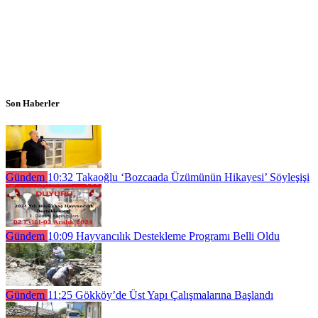
Son Haberler
Gündem
10:32
Takaoğlu ‘Bozcaada Üzümünün Hikayesi’ Söyleşişi
Gündem
10:09
Hayvancılık Destekleme Programı Belli Oldu
Gündem
11:25
Gökköy’de Üst Yapı Çalışmalarına Başlandı