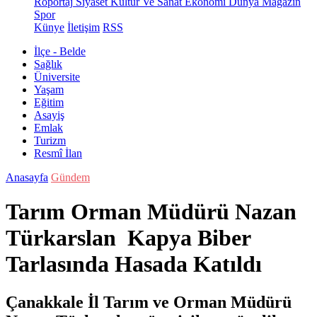
Röportaj
Siyaset
Kültür Ve Sanat
Ekonomi
Dünya
Magazin
Spor
Künye
İletişim
RSS
İlçe - Belde
Sağlık
Üniversite
Yaşam
Eğitim
Asayiş
Emlak
Turizm
Resmî İlan
Anasayfa
Gündem
Tarım Orman Müdürü Nazan
Türkarslan Kapya Biber
Tarlasında Hasada Katıldı
Çanakkale İl Tarım ve Orman Müdürü