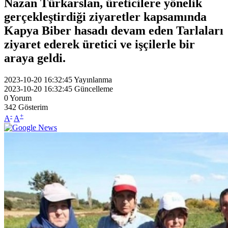
Nazan Türkarslan, üreticilere yönelik
gerçekleştirdiği ziyaretler kapsamında
Kapya Biber hasadı devam eden Tarlaları
ziyaret ederek üretici ve işçilerle bir
araya geldi.
2023-10-20 16:32:45
Yayınlanma
2023-10-20 16:32:45
Güncelleme
0
Yorum
342
Gösterim
-
+
A
A