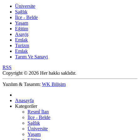
Üniversite
Sağlık
İlçe - Belde
Yaşam
Eğitim
Asayiş
Emlak
Turizm
Emlak
Tarım Ve Sanayi
RSS
Copyright © 2026 Her hakkı saklıdır.
Yazılım & Tasarım:
WK Bilişim
Anasayfa
Kategoriler
Resmî İlan
İlçe - Belde
Sağlık
Üniversite
Yaşam
Eğitim