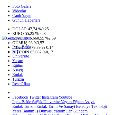
Foto Galeri
Videolar
Canlı Yayın
Günün Haberleri
DOLAR
47,74
%0,25
EURO
55,25
%0,43
G.ALTIN
6.660,55
%2,59
GÜMÜŞ
98
%3,57
İlçe - Belde
IMKB
13.779,39
%-0,14
Sağlık
BITCOIN
65.082
%0,17
Üniversite
Yaşam
Eğitim
Asayiş
Emlak
Turizm
Resmî İlan
Facebook
Twitter
Instagram
Youtube
İlçe - Belde
Sağlık
Üniversite
Yaşam
Eğitim
Asayiş
Emlak
Turizm
Emlak
Tarım Ve Sanayi
Belediye
Teknoloji
Yerel
Tanıtım
İş Dünyası
Yatırım
İlan
Gündem