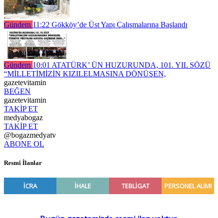
Gündem
11:22
Gökköy’de Üst Yapı Çalışmalarına Başlandı
Gündem
10:01
ATATÜRK’ ÜN HUZURUNDA, 101. YIL SÖZÜ
“MİLLETİMİZİN KIZILELMASINA DÖNÜŞEN,
gazetevitamin
BEĞEN
gazetevitamin
TAKİP ET
medyabogaz
TAKİP ET
@bogazmedyatv
ABONE OL
Resmî İlanlar