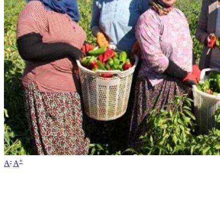
-
+
A
A