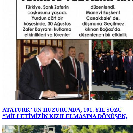
ATATÜRK’ ÜN HUZURUNDA, 101. YIL SÖZÜ
“MİLLETİMİZİN KIZILELMASINA DÖNÜŞEN,