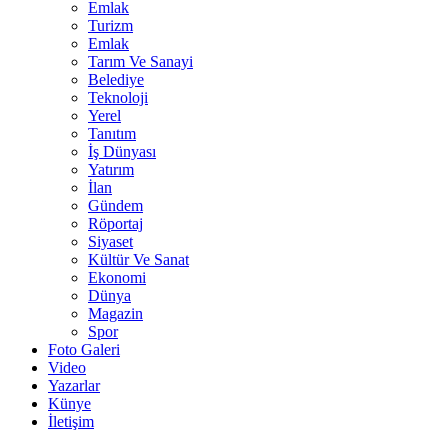
Emlak
Turizm
Emlak
Tarım Ve Sanayi
Belediye
Teknoloji
Yerel
Tanıtım
İş Dünyası
Yatırım
İlan
Gündem
Röportaj
Siyaset
Kültür Ve Sanat
Ekonomi
Dünya
Magazin
Spor
Foto Galeri
Video
Yazarlar
Künye
İletişim