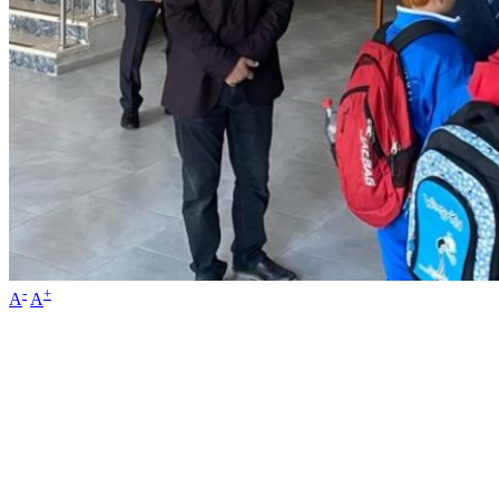
-
+
A
A