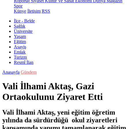
Röportaj
Siyaset
Kültür Ve Sanat
Ekonomi
Dünya
Magazin
Spor
Künye
İletişim
RSS
İlçe - Belde
Sağlık
Üniversite
Yaşam
Eğitim
Asayiş
Emlak
Turizm
Resmî İlan
Anasayfa
Gündem
Vali İlhami Aktaş, Gazi
Ortaokulunu Ziyaret Etti
Vali İlhami Aktaş, yeni eğitim öğretim
yılında da sürdürdüğü okul ziyaretleri
kapsamında yapımı tamamlanarak eğitim