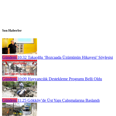
Son Haberler
Gündem
10:32
Takaoğlu ‘Bozcaada Üzümünün Hikayesi’ Söyleşişi
Gündem
10:09
Hayvancılık Destekleme Programı Belli Oldu
Gündem
11:25
Gökköy’de Üst Yapı Çalışmalarına Başlandı