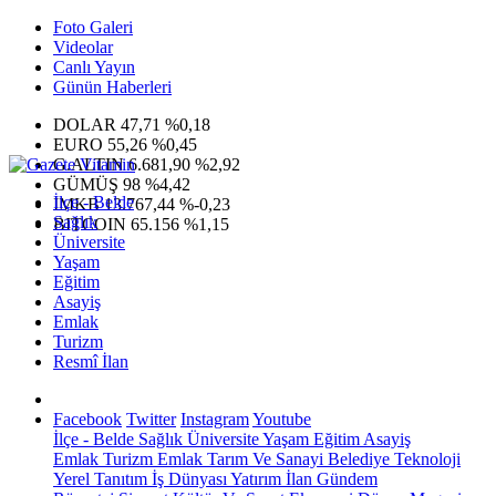
Foto Galeri
Videolar
Canlı Yayın
Günün Haberleri
DOLAR
47,71
%0,18
EURO
55,26
%0,45
G.ALTIN
6.681,90
%2,92
GÜMÜŞ
98
%4,42
İlçe - Belde
IMKB
13.767,44
%-0,23
Sağlık
BITCOIN
65.156
%1,15
Üniversite
Yaşam
Eğitim
Asayiş
Emlak
Turizm
Resmî İlan
Facebook
Twitter
Instagram
Youtube
İlçe - Belde
Sağlık
Üniversite
Yaşam
Eğitim
Asayiş
Emlak
Turizm
Emlak
Tarım Ve Sanayi
Belediye
Teknoloji
Yerel
Tanıtım
İş Dünyası
Yatırım
İlan
Gündem