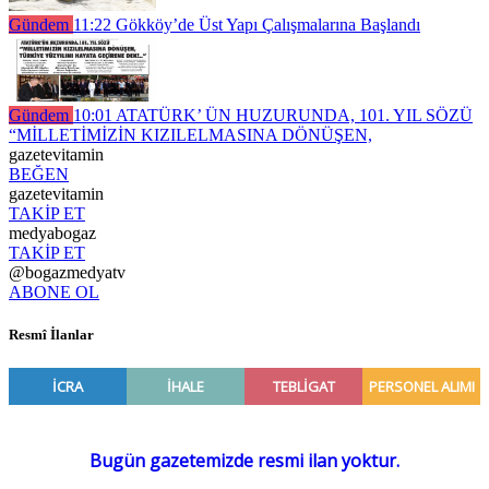
Gündem
11:22
Gökköy’de Üst Yapı Çalışmalarına Başlandı
Gündem
10:01
ATATÜRK’ ÜN HUZURUNDA, 101. YIL SÖZÜ
“MİLLETİMİZİN KIZILELMASINA DÖNÜŞEN,
gazetevitamin
BEĞEN
gazetevitamin
TAKİP ET
medyabogaz
TAKİP ET
@bogazmedyatv
ABONE OL
Resmî İlanlar