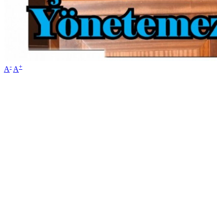
-
+
A
A