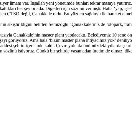
aziyer limanı var. İnşallah yeni yönetimde bunları tekrar masaya yatırı
kları her şey ortada. Diğerleri için sözünü vermişti. Hatta ‘yap, işlet
eden ÇTSO değil, Çanakkale oldu. Bu yüzden sağduyu ile hareket etmel
n sıkıştırıldığını belirten Semizoğlu “Çanakkale’miz de ‘otopark, traf
ıyla Çanakkale’nin master planı yapılacaktı. Belediyemiz 10 sene önce
ayı görüyoruz. Ama hala ‘bizim master plana ihtiyacımız yok’ deniliyo
desi şehrin içerisinde kaldı. Çevre yolu da önümüzdeki yıllarda şehrin
ın sözünü istiyoruz. Çünkü bir şehirde yaşamadan üretim de olmaz, tük