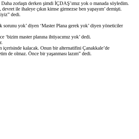
rız. Daha zorlaştı derken şimdi İÇDAŞ’ımız yok o manada söyledim.
, devret ile ihaleye çıkın kimse girmezse ben yapayım’ demişti.
iyiz” dedi.
ik sorunu yok’ diyen ‘Master Plana gerek yok’ diyen yöneticiler
 ‘bizim master planına ihtiyacımız yok’ dedi.
r.
 içerisinde kalacak. Onun bir alternatifini Çanakkale’de
etim de olmaz. Önce bir yaşanması lazım” dedi.