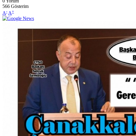
0
Yorum
566
Gösterim
-
+
A
A