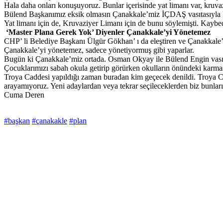
Hala daha onları konuşuyoruz. Bunlar içerisinde yat limanı var, kruv
Bülend Başkanımız eksik olmasın Çanakkale’miz İÇDAŞ vasıtasıyla kattı
Yat limanı için de, Kruvaziyer Limanı için de bunu söylemişti. Kayb
‘Master Plana Gerek Yok’ Diyenler Çanakkale’yi Yönetemez
CHP’ li Belediye Başkanı Ülgür Gökhan’ ı da eleştiren ve Çanakkale’ni
Çanakkale’yi yönetemez, sadece yönetiyormuş gibi yaparlar.
Bugün ki Çanakkale’miz ortada. Osman Okyay ile Bülend Engin vasıtas
Çocuklarımızı sabah okula getirip görürken okulların önündeki karmaş
Troya Caddesi yapıldığı zaman buradan kim geçecek denildi. Troya Cad
arayamıyoruz. Yeni adaylardan veya tekrar seçileceklerden biz bunlar
Cuma Deren
#başkan
#çanakakle
#plan