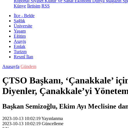
Röportaj
Siyaset
Kültür Ve Sanat
Ekonomi
Dünya
Magazin
Sp
Künye
İletişim
RSS
İlçe - Belde
Sağlık
Üniversite
Yaşam
Eğitim
Asayiş
Emlak
Turizm
Resmî İlan
Anasayfa
Gündem
ÇTSO Başkanı, ‘Çanakkale’ için
Diyenler, Çanakkale’yi Yöneteme
Başkan Semizoğlu, Ekim Ayı Meclisine dam
2023-10-13 10:02:19
Yayınlanma
2023-10-13 10:02:19
Güncelleme