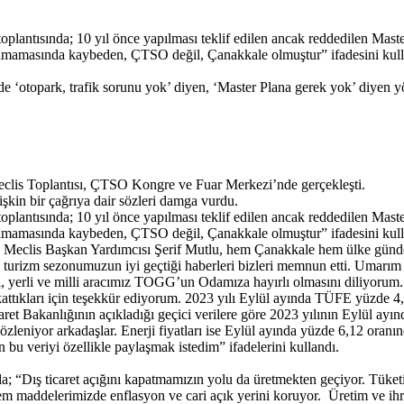
ntısında; 10 yıl önce yapılması teklif edilen ancak reddedilen Master P
mamasında kaybeden, ÇTSO değil, Çanakkale olmuştur” ifadesini kull
 ‘otopark, trafik sorunu yok’ diyen, ‘Master Plana gerek yok’ diyen y
clis Toplantısı, ÇTSO Kongre ve Fuar Merkezi’nde gerçekleşti.
kin bir çağrıya dair sözleri damga vurdu.
ntısında; 10 yıl önce yapılması teklif edilen ancak reddedilen Master P
mamasında kaybeden, ÇTSO değil, Çanakkale olmuştur” ifadesini kull
 Meclis Başkan Yardımcısı Şerif Mutlu, hem Çanakkale hem ülke günde
de turizm sezonumuzun iyi geçtiği haberleri bizleri memnun etti. Umarım 
i, yerli ve milli aracımız TOGG’un Odamıza hayırlı olmasını diliyorum
attıkları için teşekkür ediyorum. 2023 yılı Eylül ayında TÜFE yüzde 4,75
t Bakanlığının açıkladığı geçici verilere göre 2023 yılının Eylül ayında
gözleniyor arkadaşlar. Enerji fiyatları ise Eylül ayında yüzde 6,12 oranı
n bu veriyi özellikle paylaşmak istedim” ifadelerini kullandı.
 “Dış ticaret açığını kapatmamızın yolu da üretmekten geçiyor. Tüket
 maddelerimizde enflasyon ve cari açık yerini koruyor. Üretim ve ihrac