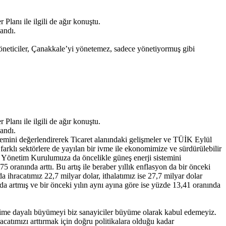
lanı ile ilgili de ağır konuştu.
andı.
öneticiler, Çanakkale’yi yönetemez, sadece yönetiyormuş gibi
lanı ile ilgili de ağır konuştu.
andı.
mini değerlendirerek Ticaret alanındaki gelişmeler ve TÜİK Eylül
farklı sektörlere de yayılan bir ivme ile ekonomimize ve sürdürülebilir
. Yönetim Kurulumuza da öncelikle güneş enerji sistemini
 oranında arttı. Bu artış ile beraber yıllık enflasyon da bir önceki
 ihracatımız 22,7 milyar dolar, ithalatımız ise 27,7 milyar dolar
nda artmış ve bir önceki yılın aynı ayına göre ise yüzde 13,41 oranında
ime dayalı büyümeyi biz sanayiciler büyüme olarak kabul edemeyiz.
atımızı arttırmak için doğru politikalara olduğu kadar