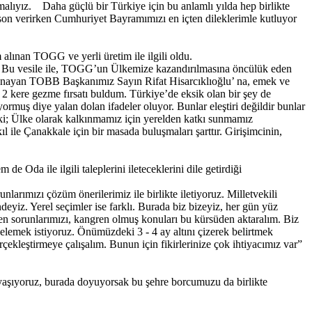
alıyız. Daha güçlü bir Türkiye için bu anlamlı yılda hep birlikte
on verirken Cumhuriyet Bayramımızı en içten dileklerimle kutluyor
ınan TOGG ve yerli üretim ile ilgili oldu.
m. Bu vesile ile, TOGG’un Ülkemize kazandırılmasına öncülük eden
oynayan TOBB Başkanımız Sayın Rifat Hisarcıklıoğlu’ na, emek ve
 kere gezme fırsatı buldum. Türkiye’de eksik olan bir şey de
yormuş diye yalan dolan ifadeler oluyor. Bunlar eleştiri değildir bunlar
; Ülke olarak kalkınmamız için yerelden katkı sunmamız
l ile Çanakkale için bir masada buluşmaları şarttır. Girişimcinin,
.
a ile ilgili taleplerini ileteceklerini dile getirdiği
larımızı çözüm önerilerimiz ile birlikte iletiyoruz. Milletvekili
deyiz. Yerel seçimler ise farklı. Burada biz bizeyiz, her gün yüz
yen sorunlarımızı, kangren olmuş konuları bu kürsüden aktaralım. Biz
elemek istiyoruz. Önümüzdeki 3 - 4 ay altını çizerek belirtmek
erçekleştirmeye çalışalım. Bunun için fikirlerinize çok ihtiyacımız var”
aşıyoruz, burada doyuyorsak bu şehre borcumuzu da birlikte