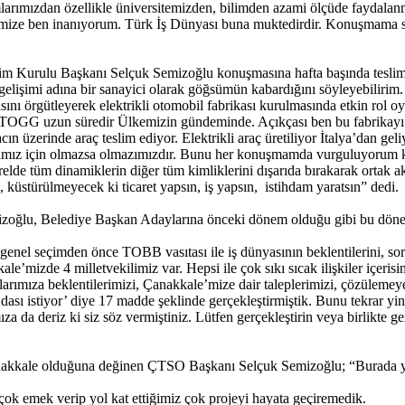
arımızdan özellikle üniversitemizden, bilimden azami ölçüde faydalanm
eğimize ben inanıyorum. Türk İş Dünyası buna muktedirdir. Konuşmama s
Kurulu Başkanı Selçuk Semizoğlu konuşmasına hafta başında teslim al
elişimi adına bir sanayici olarak göğsümün kabardığını söyleyebiliri
 örgütleyerek elektrikli otomobil fabrikası kurulmasında etkin rol 
 TOGG uzun süredir Ülkemizin gündeminde. Açıkçası ben bu fabrikayı 2
n üzerinde araç teslim ediyor. Elektrikli araç üretiliyor İtalya’dan geli
amız için olmazsa olmazımızdır. Bunu her konuşmamda vurguluyorum ki
elde tüm dinamiklerin diğer tüm kimliklerini dışarıda bırakarak ortak akı
n, küstürülmeyecek ki ticaret yapsın, iş yapsın, istihdam yaratsın” dedi
lu, Belediye Başkan Adaylarına önceki dönem olduğu gibi bu dönem de Od
enel seçimden önce TOBB vasıtası ile iş dünyasının beklentilerini, sorun
’mizde 4 milletvekilimiz var. Hepsi ile çok sıkı sıcak ilişkiler içerisin
larımıza beklentilerimizi, Çanakkale’mize dair taleplerimizi, çözüleme
ası istiyor’ diye 17 madde şeklinde gerçekleştirmiştik. Bunu tekrar yin
za da deriz ki siz söz vermiştiniz. Lütfen gerçekleştirin veya birlikte g
Çanakkale olduğuna değinen ÇTSO Başkanı Selçuk Semizoğlu; “Burada y
çok emek verip yol kat ettiğimiz çok projeyi hayata geçiremedik.