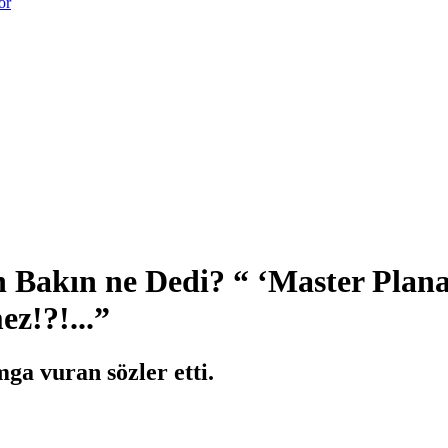
or
 Bakın ne Dedi? “ ‘Master Plan
z!?!...”
ga vuran sözler etti.