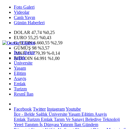
Foto Galeri
Videolar
Canlı Yayın
Günün Haberleri
DOLAR
47,74
%0,25
EURO
55,25
%0,43
G.ALTIN
6.660,55
%2,59
GÜMÜŞ
98
%3,57
İlçe - Belde
IMKB
13.779,39
%-0,14
Sağlık
BITCOIN
64.991
%1,00
Üniversite
Yaşam
Eğitim
Asayiş
Emlak
Turizm
Resmî İlan
Facebook
Twitter
Instagram
Youtube
İlçe - Belde
Sağlık
Üniversite
Yaşam
Eğitim
Asayiş
Emlak
Turizm
Emlak
Tarım Ve Sanayi
Belediye
Teknoloji
Yerel
Tanıtım
İş Dünyası
Yatırım
İlan
Gündem