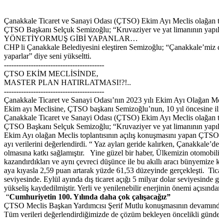
Çanakkale Ticaret ve Sanayi Odası (ÇTSO) Ekim Ayı Meclis olağan topla
ÇTSO Başkanı Selçuk Semizoğlu; “Kruvaziyer ve yat limanının yapıl
YÖNETİYORMUŞ GİBİ YAPANLAR…
CHP li Çanakkale Belediyesini eleştiren Semizoğlu; “Çanakkale’miz de
yaparlar” diye seni yükseltti.
-----------------------------------------
ÇTSO EKİM MECLİSİNDE,
MASTER PLAN HATIRLATMASI!?!..
-----------------------------------------
Çanakkale Ticaret ve Sanayi Odası’nın 2023 yılı Ekim Ayı Olağan Me
Ekim ayı Meclisine, ÇTSO başkanı Semizoğlu’nun, 10 yıl öncesine iliş
Çanakkale Ticaret ve Sanayi Odası (ÇTSO) Ekim Ayı Meclis olağan topla
ÇTSO Başkanı Selçuk Semizoğlu; “Kruvaziyer ve yat limanının yapıl
Ekim Ayı olağan Meclis toplantısının açılış konuşmasını yapan ÇTSO
ayı verilerini değerlendirdi. “ Yaz ayları geride kalırken, Çanakkale’
olmasına katkı sağlamıştır. Yine güzel bir haber, Ülkemizin otomobil
kazandırdıkları ve aynı çevreci düşünce ile bu akıllı aracı bünyemize k
aya kıyasla 2,59 puan artarak yüzde 61,53 düzeyinde gerçekleşti. Ticare
seviyesinde. Eylül ayında dış ticaret açığı 5 milyar dolar seviyesinde 
yükseliş kaydedilmiştir. Yerli ve yenilenebilir enerjinin önemi açısında
“
Cumhuriyetin 100. Yılında daha çok çalışacağız”
ÇTSO Meclis Başkan Yardımcısı Şerif Mutlu konuşmasının devamında;
Tüm verileri değerlendirdiğimizde de çözüm bekleyen öncelikli gündem