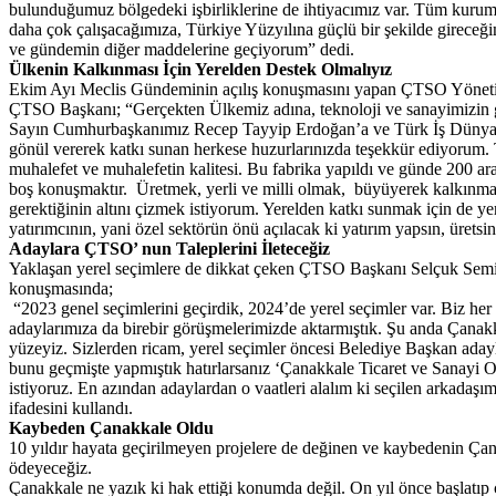
bulunduğumuz bölgedeki işbirliklerine de ihtiyacımız var. Tüm kuruml
daha çok çalışacağımıza, Türkiye Yüzyılına güçlü bir şekilde girec
ve gündemin diğer maddelerine geçiyorum” dedi.
Ülkenin Kalkınması İçin Yerelden Destek Olmalıyız
Ekim Ayı Meclis Gündeminin açılış konuşmasını yapan ÇTSO Yönetim 
ÇTSO Başkanı; “Gerçekten Ülkemiz adına, teknoloji ve sanayimizin g
Sayın Cumhurbaşkanımız Recep Tayyip Erdoğan’a ve Türk İş Dünyasını
gönül vererek katkı sunan herkese huzurlarınızda teşekkür ediyorum.
muhalefet ve muhalefetin kalitesi. Bu fabrika yapıldı ve günde 200 aracı
boş konuşmaktır. Üretmek, yerli ve milli olmak, büyüyerek kalkınm
gerektiğinin altını çizmek istiyorum. Yerelden katkı sunmak için de yer
yatırımcının, yani özel sektörün önü açılacak ki yatırım yapsın, üretsi
Adaylara ÇTSO’ nun Taleplerini İleteceğiz
Yaklaşan yerel seçimlere de dikkat çeken ÇTSO Başkanı Selçuk Semizoğ
konuşmasında;
“2023 genel seçimlerini geçirdik, 2024’de yerel seçimler var. Biz her g
adaylarımıza da birebir görüşmelerimizde aktarmıştık. Şu anda Çanakkale
yüzeyiz. Sizlerden ricam, yerel seçimler öncesi Belediye Başkan aday
bunu geçmişte yapmıştık hatırlarsanız ‘Çanakkale Ticaret ve Sanayi Od
istiyoruz. En azından adaylardan o vaatleri alalım ki seçilen arkadaşımı
ifadesini kullandı.
Kaybeden Çanakkale Oldu
10 yıldır hayata geçirilmeyen projelere de değinen ve kaybedenin 
ödeyeceğiz.
Çanakkale ne yazık ki hak ettiği konumda değil. On yıl önce başlatıp 