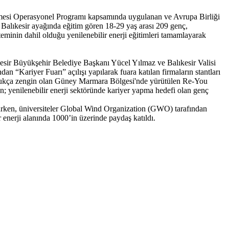
mesi Operasyonel Programı kapsamında uygulanan ve Avrupa Birliği
Balıkesir ayağında eğitim gören 18-29 yaş arası 209 genç,
steminin dahil olduğu yenilenebilir enerji eğitimleri tamamlayarak
esir Büyükşehir Belediye Başkanı Yücel Yılmaz ve Balıkesir Valisi
dan “Kariyer Fuarı” açılışı yapılarak fuara katılan firmaların stantları
an oldukça zengin olan Güney Marmara Bölgesi'nde yürütülen Re-You
an; yenilenebilir enerji sektöründe kariyer yapma hedefi olan genç
lurken, üniversiteler Global Wind Organization (GWO) tarafından
r enerji alanında 1000’in üzerinde paydaş katıldı.