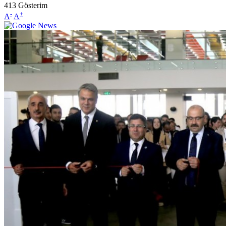
413
Gösterim
-
+
A
A