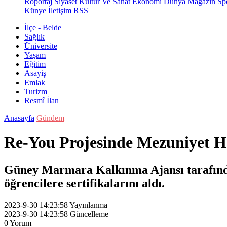
Röportaj
Siyaset
Kültür Ve Sanat
Ekonomi
Dünya
Magazin
Sp
Künye
İletişim
RSS
İlçe - Belde
Sağlık
Üniversite
Yaşam
Eğitim
Asayiş
Emlak
Turizm
Resmî İlan
Anasayfa
Gündem
Re-You Projesinde Mezuniyet 
Güney Marmara Kalkınma Ajansı tarafında
öğrencilere sertifikalarını aldı.
2023-9-30 14:23:58
Yayınlanma
2023-9-30 14:23:58
Güncelleme
0
Yorum