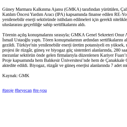
Güney Marmara Kalkınma Ajansı (GMKA) tarafından yürütülen, Çalışm
Katılım Öncesi Yardım Aracı (IPA) kapsamında finanse edilen RE-You 
yenilenebilir enerji sektöründe istihdam edilmeleri için gerekli niteli
uluslararası geçerliliğe sahip sertifikalarını aldı.
Törenin açılış konuşmalarını sırasıyla; GMKA Genel Sekreteri Onur A
İsmail Ustaoğlu yaptı. Tören konuşmalarının ardından sertifikalarını alan
gezildi. Türkiye'nin yenilenebilir enerji üretim potansiyeli en yükse
projesi ile rüzgâr, güneş ve biyogaz güç sistemleri alanlarında, 280 s
mezunlar sektörün önde gelen firmalarıyla düzenlenen Kariyer Fuarı’n
Proje kapsamında hem Balıkesir Üniversitesi’nde hem de Çanakkale On
aktedite edildi. Biyogaz, rüzgâr ve güneş enerjisi alanlarında 7 adet m
Kaynak: GMK
#proje
#heyecan
#re-you