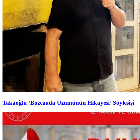
Takaoğlu ‘Bozcaada Üzümünün Hikayesi’ Söyleşişi