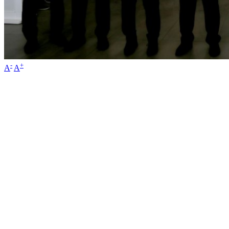
-
+
A
A