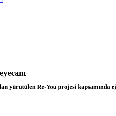
or
Heyecanı
n yürütülen Re-You projesi kapsamında eğ