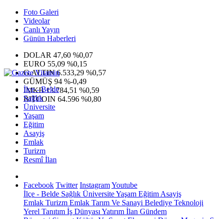
Foto Galeri
Videolar
Canlı Yayın
Günün Haberleri
DOLAR
47,60
%0,07
EURO
55,09
%0,15
G.ALTIN
6.533,29
%0,57
GÜMÜŞ
94
%-0,49
İlçe - Belde
IMKB
13.784,51
%0,59
Sağlık
BITCOIN
64.596
%0,80
Üniversite
Yaşam
Eğitim
Asayiş
Emlak
Turizm
Resmî İlan
Facebook
Twitter
Instagram
Youtube
İlçe - Belde
Sağlık
Üniversite
Yaşam
Eğitim
Asayiş
Emlak
Turizm
Emlak
Tarım Ve Sanayi
Belediye
Teknoloji
Yerel
Tanıtım
İş Dünyası
Yatırım
İlan
Gündem