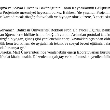
a ve Sosyal Güvenlik Bakanlığı’nın I·nsan Kaynaklarının Geliştiril
Projesinde mezuniyet heyecanı bu kez Balıkesir’de yaşandı. Projenin 
kleri kazandıracak rüzgâr, fotovoltaik ve biyogaz olmak üzere, 3 enerji si
dıyaman, Balıkesir Üniversitesi Rektörü Prof. Dr. Yücel Oğurlu, Balık
 öğrencilerle birlikte hatıra fotoğrafı verildi. Ardından protokol tarafın
k, rüzgâr, biyogaz, güneş gibi yenilenebilir enerji kaynakları açısınd
aatlik hem teorik hem de uygulamalı teknik ve sosyal beceri eğitimleri al
da bir araya geldi.
sekiz Mart Üniversitesi’nde yenilenebilir enerji laboratuvarları kuru
üfredat kitabı basıldı. Düzenlenen çalıştay ve konferanslara yenilenebili