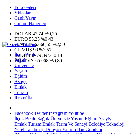
Foto Galeri
Videolar
Canlı Yayın
Günün Haberleri
DOLAR
47,74
%0,25
EURO
55,25
%0,43
G.ALTIN
6.660,55
%2,59
GÜMÜŞ
98
%3,57
İlçe - Belde
IMKB
13.779,39
%-0,14
Sağlık
BITCOIN
65.008
%0,86
Üniversite
Yaşam
Eğitim
Asayiş
Emlak
Turizm
Resmî İlan
Facebook
Twitter
Instagram
Youtube
İlçe - Belde
Sağlık
Üniversite
Yaşam
Eğitim
Asayiş
Emlak
Turizm
Emlak
Tarım Ve Sanayi
Belediye
Teknoloji
Yerel
Tanıtım
İş Dünyası
Yatırım
İlan
Gündem