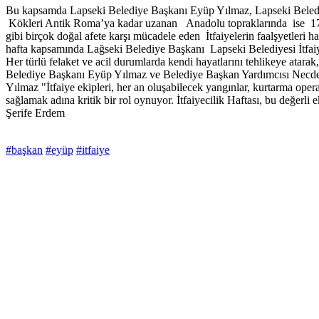
Bu kapsamda Lapseki Belediye Başkanı Eyüp Yılmaz, Lapseki Belediye İt
Kökleri Antik Roma’ya kadar uzanan Anadolu topraklarında ise 1714 
gibi birçok doğal afete karşı mücadele eden İtfaiyelerin faalşyetleri h
hafta kapsamında Lağseki Belediye Başkanı Lapseki Belediyesi İtfaiye 
Her türlü felaket ve acil durumlarda kendi hayatlarını tehlikeye atarak
Belediye Başkanı Eyüp Yılmaz ve Belediye Başkan Yardımcısı Necdet Ç
Yılmaz "İtfaiye ekipleri, her an oluşabilecek yangınlar, kurtarma ope
sağlamak adına kritik bir rol oynuyor. İtfaiyecilik Haftası, bu değerli 
Şerife Erdem
#başkan
#eyüp
#itfaiye