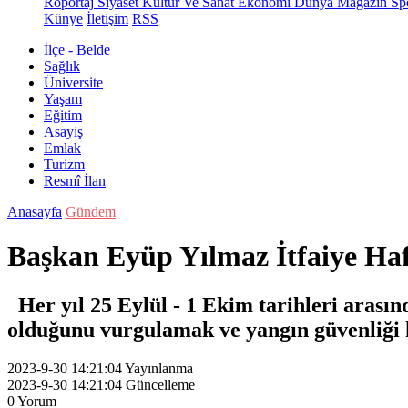
Röportaj
Siyaset
Kültür Ve Sanat
Ekonomi
Dünya
Magazin
Sp
Künye
İletişim
RSS
İlçe - Belde
Sağlık
Üniversite
Yaşam
Eğitim
Asayiş
Emlak
Turizm
Resmî İlan
Anasayfa
Gündem
Başkan Eyüp Yılmaz İtfaiye Haf
Her yıl 25 Eylül - 1 Ekim tarihleri arasınd
olduğunu vurgulamak ve yangın güvenliği 
2023-9-30 14:21:04
Yayınlanma
2023-9-30 14:21:04
Güncelleme
0
Yorum