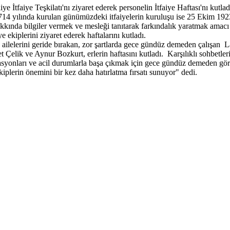
faiye Teşkilatı'nı ziyaret ederek personelin İtfaiye Haftası'nı kutlad
yılında kurulan günümüzdeki itfaiyelerin kuruluşu ise 25 Ekim 1923 t
akkında bilgiler vermek ve mesleği tanıtarak farkındalık yaratmak amacı 
ekiplerini ziyaret ederek haftalarını kutladı.
, ailelerini geride bırakan, zor şartlarda gece gündüz demeden çalışan La
elik ve Aynur Bozkurt, erlerin haftasını kutladı. Karşılıklı sohbetl
rasyonları ve acil durumlarla başa çıkmak için gece gündüz demeden görev
ekiplerin önemini bir kez daha hatırlatma fırsatı sunuyor" dedi.