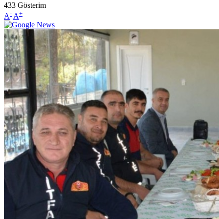
433
Gösterim
-
+
A
A