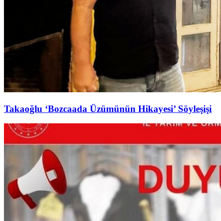
Takaoğlu ‘Bozcaada Üzümünün Hikayesi’ Söyleşişi