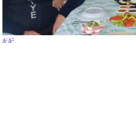
-
+
A
A