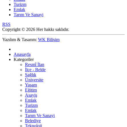
Turizm
Emlak
Tarım Ve Sanayi
RSS
Copyright © 2026 Her hakkı saklıdır.
Yazılım & Tasarım:
WK Bilişim
Anasayfa
Kategoriler
Resmî İlan
İlçe - Belde
Sağlık
Üniversite
Yaşam
Eğitim
Asayiş
Emlak
Turizm
Emlak
Tarım Ve Sanayi
Belediye
Teknoloji