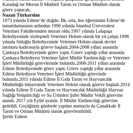
Karadağ ise Mersin İl Müdürü Tarım ve Orman Müdürü olarak
görev yapacak.
Nazan Türkarslan
1973 yılında Edirne’de doğdu. İlk, orta, lise öğrenimini Edirne’de
tamamlamasının ardından 1996 yılında İstanbul Üniversitesi
Veteriner Fakültesinden mezun oldu.1997 yılında Lalapaşa
Belediyesinde sözleşmeli Veteriner Hekim olarak bir yıl çalıştı.1998
yılında Süloğlu Belediyesinde Veteriner Hekim olarak devlet
memuru kadrosuyla göreve başladı.2004-2008 yılları arasında
Çankaya Belediyesinde görev yaptı. Görev yaptığı yıllar arasında
Çankaya Belediyesi Veteriner İşleri Müdür Yardımcılığı ve Veteriner
İşleri Müdürlüğü görevlerinde bulundu.2008-2011 yılları arasında
Edirne Belediyesinde görev yaptı. Görev yaptığı yıllar arasında
Edirne Belediyesi Veteriner İşleri Müdürlüğü görevinde
bulundu.2011 yılında Edirne İl Gıda Tarım ve Hayvancılık
Müdürlüğü bünyesinde Veteriner Hekim olarak göreve başladı.2014
yılında Edirne İl Gıda Tarım ve Hayvancılık Müdürlüğü Hayvan
Sağlığı Yetiştiriciliği ve Su Ürünleri Şube Müdür Vekili görevine
atandı. 2017 yılı Eylül ayında İl Müdür Yardımcılığı görevine
getirildi. Geçtiğimiz günlerde yapılan atamayla da Çanakkale İl
Tarım ve Orman Müdürü olarak görevlendirildi.
Şerife Erdem