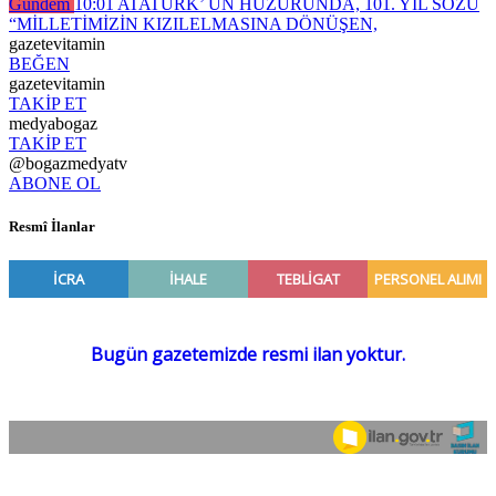
Gündem
10:01
ATATÜRK’ ÜN HUZURUNDA, 101. YIL SÖZÜ
“MİLLETİMİZİN KIZILELMASINA DÖNÜŞEN,
gazetevitamin
BEĞEN
gazetevitamin
TAKİP ET
medyabogaz
TAKİP ET
@bogazmedyatv
ABONE OL
Resmî İlanlar