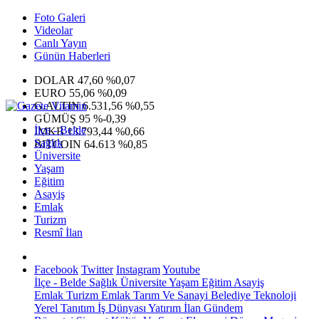
Foto Galeri
Videolar
Canlı Yayın
Günün Haberleri
DOLAR
47,60
%0,07
EURO
55,06
%0,09
G.ALTIN
6.531,56
%0,55
GÜMÜŞ
95
%-0,39
İlçe - Belde
IMKB
13.793,44
%0,66
Sağlık
BITCOIN
64.613
%0,85
Üniversite
Yaşam
Eğitim
Asayiş
Emlak
Turizm
Resmî İlan
Facebook
Twitter
Instagram
Youtube
İlçe - Belde
Sağlık
Üniversite
Yaşam
Eğitim
Asayiş
Emlak
Turizm
Emlak
Tarım Ve Sanayi
Belediye
Teknoloji
Yerel
Tanıtım
İş Dünyası
Yatırım
İlan
Gündem