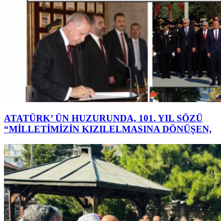
ATATÜRK’ ÜN HUZURUNDA, 101. YIL SÖZÜ
“MİLLETİMİZİN KIZILELMASINA DÖNÜŞEN,