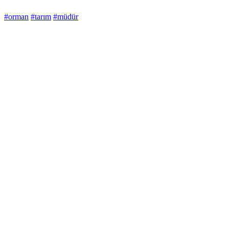
#orman
#tarım
#müdür