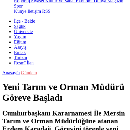
Röportaj
Siyaset
Kültür Ve Sanat
Ekonomi
Dünya
Magazin
Spor
Künye
İletişim
RSS
İlçe - Belde
Sağlık
Üniversite
Yaşam
Eğitim
Asayiş
Emlak
Turizm
Resmî İlan
Anasayfa
Gündem
Yeni Tarım ve Orman Müdürü
Göreve Başladı
Cumhurbaşkanı Kararnamesi İle Mersin
Tarım ve Orman Müdürlüğüne atanan
Erdem Karadağ, Görevini törenle yeni