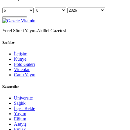
Yerel Süreli Yayın-Aktüel Gazetesi
Sayfalar
İletişim
Künye
Foto Galeri
Videolar
Canlı Yayın
Kategoriler
Üniversite
Sağlık
İlçe - Belde
Yaşam
Eğitim
Asayiş
Emlak