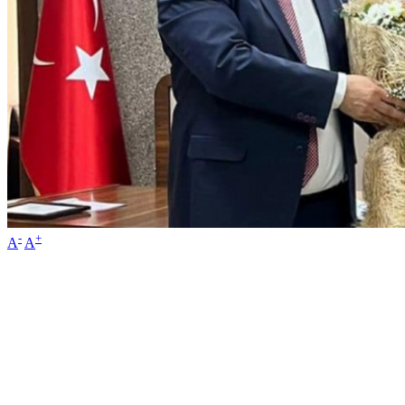
-
+
A
A