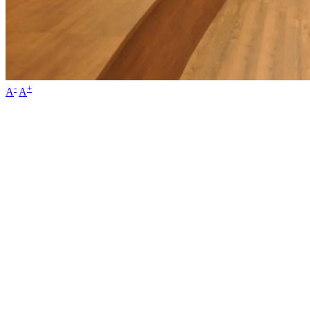
-
+
A
A