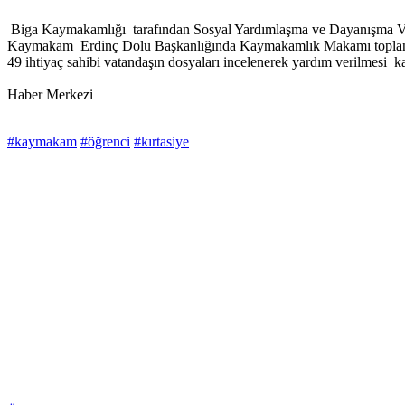
Biga Kaymakamlığı tarafından Sosyal Yardımlaşma ve Dayanışma Vakfı 
Kaymakam Erdinç Dolu Başkanlığında Kaymakamlık Makamı toplantı sal
49 ihtiyaç sahibi vatandaşın dosyaları incelenerek yardım verilmesi k
Haber Merkezi
#kaymakam
#öğrenci
#kırtasiye