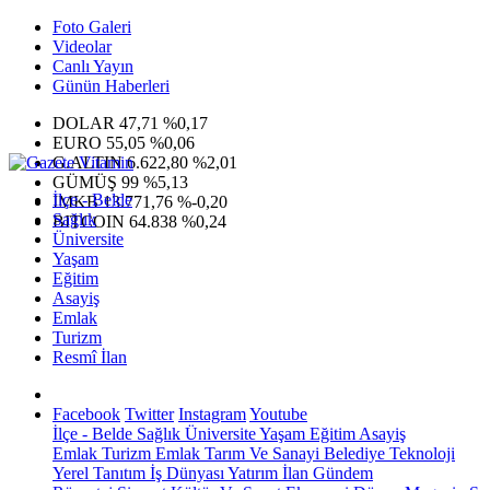
Foto Galeri
Videolar
Canlı Yayın
Günün Haberleri
DOLAR
47,71
%0,17
EURO
55,05
%0,06
G.ALTIN
6.622,80
%2,01
GÜMÜŞ
99
%5,13
İlçe - Belde
IMKB
13.771,76
%-0,20
Sağlık
BITCOIN
64.838
%0,24
Üniversite
Yaşam
Eğitim
Asayiş
Emlak
Turizm
Resmî İlan
Facebook
Twitter
Instagram
Youtube
İlçe - Belde
Sağlık
Üniversite
Yaşam
Eğitim
Asayiş
Emlak
Turizm
Emlak
Tarım Ve Sanayi
Belediye
Teknoloji
Yerel
Tanıtım
İş Dünyası
Yatırım
İlan
Gündem