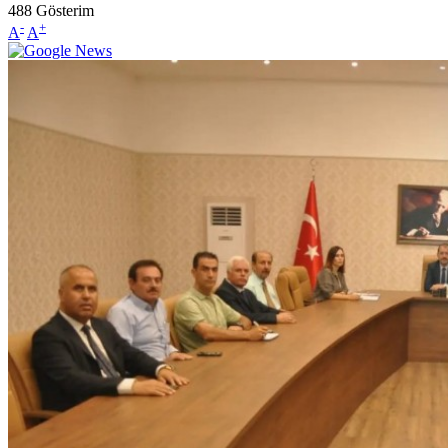
488
Gösterim
-
+
A
A