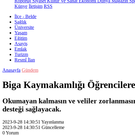
Röportaj
Siyaset
Kültür Ve Sanat
Ekonomi
Dünya
Magazin
Sp
Künye
İletişim
RSS
İlçe - Belde
Sağlık
Üniversite
Yaşam
Eğitim
Asayiş
Emlak
Turizm
Resmî İlan
Anasayfa
Gündem
Biga Kaymakamlığı Öğrencilere 
Okumayan kalmasın ve veliler zorlanmasın
desteği sağlayacak.
2023-9-28 14:30:51
Yayınlanma
2023-9-28 14:30:51
Güncelleme
0
Yorum