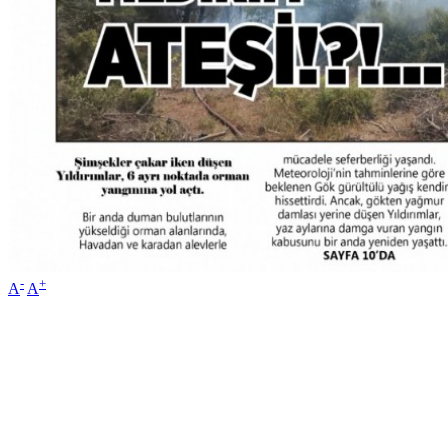
-
+
A
A