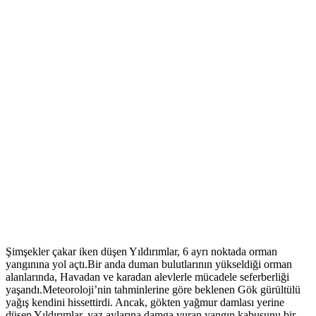
Şimşekler çakar iken düşen Yıldırımlar, 6 ayrı noktada orman
yangınına yol açtı.Bir anda duman bulutlarının yükseldiği orman
alanlarında, Havadan ve karadan alevlerle mücadele seferberliği
yaşandı.Meteoroloji’nin tahminlerine göre beklenen Gök gürültülü
yağış kendini hissettirdi. Ancak, gökten yağmur damlası yerine
düşen Yıldırımlar, yaz aylarına damga vuran yangın kabusunu bir