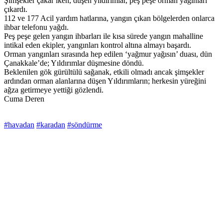
Şimşekler çakar iken, düşen yıldırımlar, peş peşe orman yagınları
çıkardı.
112 ve 177 Acil yardım hatlarına, yangın çıkan bölgelerden onlarca
ihbar telefonu yağdı.
Peş peşe gelen yangın ihbarları ile kısa sürede yangın mahalline
intikal eden ekipler, yangınları kontrol altına almayı başardı.
Orman yangınları sırasında hep edilen ‘yağmur yağısın’ duası, dün
Çanakkale’de; Yıldırımlar düşmesine döndü.
Beklenilen gök gürültülü sağanak, etkili olmadı ancak şimşekler
ardından orman alanlarına düşen Yıldırımların; herkesin yüreğini
ağza getirmeye yettiği gözlendi.
Cuma Deren
#havadan
#karadan
#söndürme