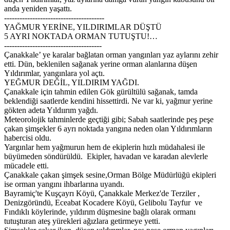
anda yeniden yaşattı.
---------------------------------------
YAĞMUR YERİNE, YILDIRIMLAR DÜŞTÜ
5 AYRI NOKTADA ORMAN TUTUŞTU!…
--------------------------------------
Çanakkale’ ye karalar bağlatan orman yangınları yaz aylarını zehir
etti. Dün, beklenilen sağanak yerine orman alanlarına düşen
Yıldırımlar, yangınlara yol açtı.
YEĞMUR DEĞİL, YILDIRIM YAĞDI.
Çanakkale için tahmin edilen Gök gürültülü sağanak, tamda
beklendiği saatlerde kendini hissettirdi. Ne var ki, yağmur yerine
gökten adeta Yıldıırım yağdı.
Meteorolojik tahminlerde geçtiği gibi; Sabah saatlerinde peş peşe
çakan şimşekler 6 ayrı noktada yangına neden olan Yıldırımların
habercisi oldu.
Yargınlar hem yağmurun hem de ekiplerin hızlı müdahalesi ile
büyümeden söndürüldü. Ekipler, havadan ve karadan alevlerle
mücadele etti.
Çanakkale çakan şimşek sesine,Orman Bölge Müdürlüğü ekipleri
ise orman yangını ihbarlarına uyandı.
Bayramiç'te Kuşçayrı Köyü, Çanakkale Merkez'de Terziler ,
Denizgöründü, Eceabat Kocadere Köyü, Gelibolu Tayfur ve
Fındıklı köylerinde, yıldırım düşmesine bağlı olarak ormanı
tutuşturan ateş yürekleri ağızlara getirmeye yetti.