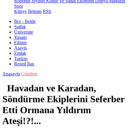
Röportaj
Siyaset
Kültür Ve Sanat
Ekonomi
Dünya
Magazin
Spor
Künye
İletişim
RSS
İlçe - Belde
Sağlık
Üniversite
Yaşam
Eğitim
Asayiş
Emlak
Turizm
Resmî İlan
Anasayfa
Gündem
Havadan ve Karadan,
Söndürme Ekiplerini Seferber
Etti Ormana Yıldırım
Ateşi!?!...