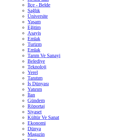
İlçe - Belde
Sağlık
Üniversite
Yaşam
Eğitim
Asayiş
Emlak
Turizm
Emlak
Tarım Ve Sanayi
Belediye
Teknoloji
Yerel
Tanıtım
İş Dünyası
Yatırım
İlan
Gündem
Röportaj
Siyaset
Kültür Ve Sanat
Ekonomi
Dünya
Magazin
Spor