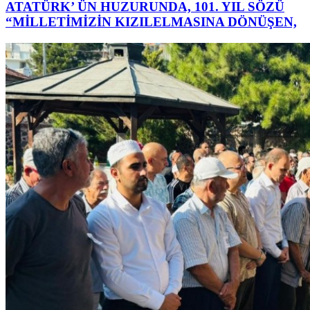
ATATÜRK’ ÜN HUZURUNDA, 101. YIL SÖZÜ
“MİLLETİMİZİN KIZILELMASINA DÖNÜŞEN,