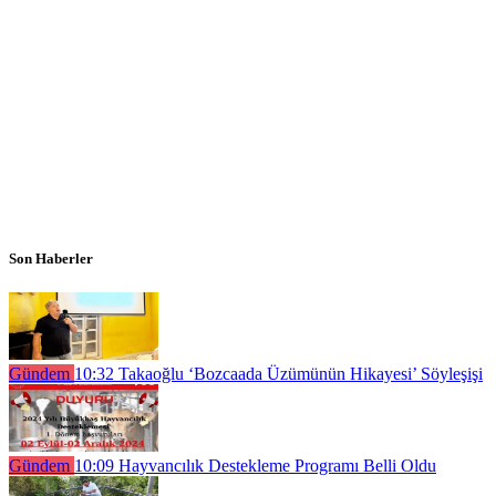
Son Haberler
Gündem
10:32
Takaoğlu ‘Bozcaada Üzümünün Hikayesi’ Söyleşişi
Gündem
10:09
Hayvancılık Destekleme Programı Belli Oldu