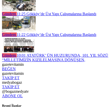
Gündem
11:25
Gökköy’de Üst Yapı Çalışmalarına Başlandı
Gündem
11:22
Gökköy’de Üst Yapı Çalışmalarına Başlandı
Gündem
10:01
ATATÜRK’ ÜN HUZURUNDA, 101. YIL SÖZÜ
“MİLLETİMİZİN KIZILELMASINA DÖNÜŞEN,
gazetevitamin
BEĞEN
gazetevitamin
TAKİP ET
medyabogaz
TAKİP ET
@bogazmedyatv
ABONE OL
Resmî İlanlar