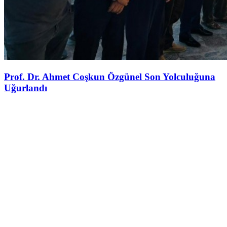
Prof. Dr. Ahmet Coşkun Özgünel Son Yolculuğuna
Uğurlandı