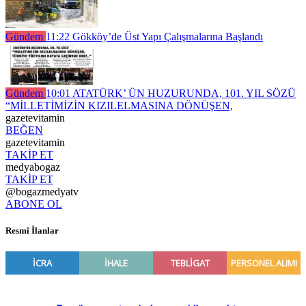
Gündem
11:22
Gökköy’de Üst Yapı Çalışmalarına Başlandı
Gündem
10:01
ATATÜRK’ ÜN HUZURUNDA, 101. YIL SÖZÜ
“MİLLETİMİZİN KIZILELMASINA DÖNÜŞEN,
gazetevitamin
BEĞEN
gazetevitamin
TAKİP ET
medyabogaz
TAKİP ET
@bogazmedyatv
ABONE OL
Resmî İlanlar