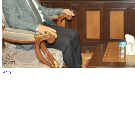
-
+
A
A