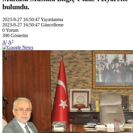
bulundu.
2023-9-27 16:50:47
Yayınlanma
2023-9-27 16:50:47
Güncelleme
0
Yorum
390
Gösterim
-
+
A
A