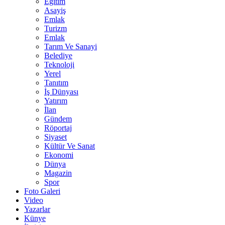
Eğitim
Asayiş
Emlak
Turizm
Emlak
Tarım Ve Sanayi
Belediye
Teknoloji
Yerel
Tanıtım
İş Dünyası
Yatırım
İlan
Gündem
Röportaj
Siyaset
Kültür Ve Sanat
Ekonomi
Dünya
Magazin
Spor
Foto Galeri
Video
Yazarlar
Künye