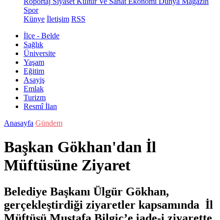
Röportaj
Siyaset
Kültür Ve Sanat
Ekonomi
Dünya
Magazin
Spor
Künye
İletişim
RSS
İlçe - Belde
Sağlık
Üniversite
Yaşam
Eğitim
Asayiş
Emlak
Turizm
Resmî İlan
Anasayfa
Gündem
Başkan Gökhan'dan İl
Müftüsüne Ziyaret
Belediye Başkanı Ülgür Gökhan,
gerçekleştirdiği ziyaretler kapsamında İl
Müftüsü Mustafa Bilgiç’e iade-i ziyarette