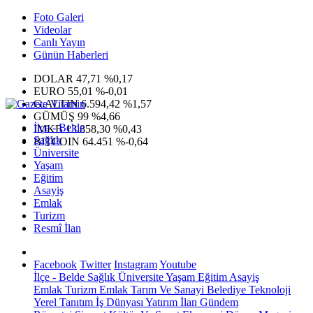
Foto Galeri
Videolar
Canlı Yayın
Günün Haberleri
DOLAR
47,71
%0,17
EURO
55,01
%-0,01
G.ALTIN
6.594,42
%1,57
GÜMÜŞ
99
%4,66
İlçe - Belde
IMKB
13.858,30
%0,43
Sağlık
BITCOIN
64.451
%-0,64
Üniversite
Yaşam
Eğitim
Asayiş
Emlak
Turizm
Resmî İlan
Facebook
Twitter
Instagram
Youtube
İlçe - Belde
Sağlık
Üniversite
Yaşam
Eğitim
Asayiş
Emlak
Turizm
Emlak
Tarım Ve Sanayi
Belediye
Teknoloji
Yerel
Tanıtım
İş Dünyası
Yatırım
İlan
Gündem