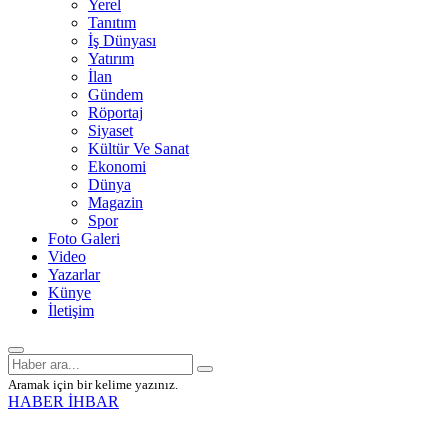
Yerel
Tanıtım
İş Dünyası
Yatırım
İlan
Gündem
Röportaj
Siyaset
Kültür Ve Sanat
Ekonomi
Dünya
Magazin
Spor
Foto Galeri
Video
Yazarlar
Künye
İletişim
Aramak için bir kelime yazınız.
HABER İHBAR