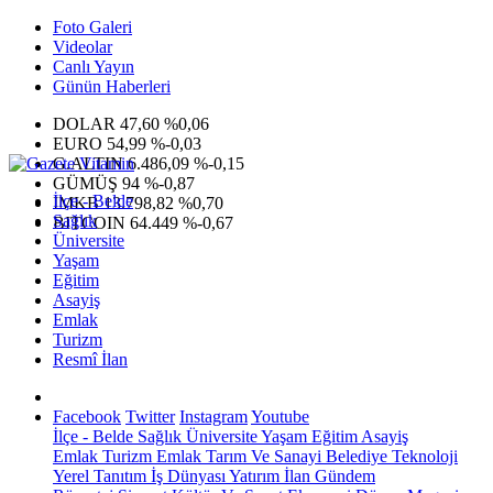
Foto Galeri
Videolar
Canlı Yayın
Günün Haberleri
DOLAR
47,60
%0,06
EURO
54,99
%-0,03
G.ALTIN
6.486,09
%-0,15
GÜMÜŞ
94
%-0,87
İlçe - Belde
IMKB
13.798,82
%0,70
Sağlık
BITCOIN
64.449
%-0,67
Üniversite
Yaşam
Eğitim
Asayiş
Emlak
Turizm
Resmî İlan
Facebook
Twitter
Instagram
Youtube
İlçe - Belde
Sağlık
Üniversite
Yaşam
Eğitim
Asayiş
Emlak
Turizm
Emlak
Tarım Ve Sanayi
Belediye
Teknoloji
Yerel
Tanıtım
İş Dünyası
Yatırım
İlan
Gündem