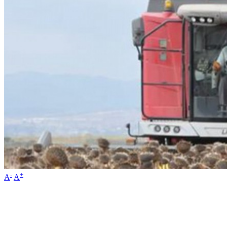
-
+
A
A