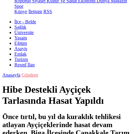
Röportaj
Siyaset
Kültür Ve Sanat
Ekonomi
Dünya
Magazin
Spor
Künye
İletişim
RSS
İlçe - Belde
Sağlık
Üniversite
Yaşam
Eğitim
Asayiş
Emlak
Turizm
Resmî İlan
Anasayfa
Gündem
Hibe Destekli Ayçiçek
Tarlasında Hasat Yapıldı
Önce tırtıl, bu yıl da kuraklık tehlikesi
atlayan Ayçiçeklerinde hasat devam
ederken, Biga İlçesinde Çanakkale Tarım