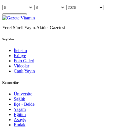
Yerel Süreli Yayın-Aktüel Gazetesi
Sayfalar
İletişim
Künye
Foto Galeri
Videolar
Canlı Yayın
Kategoriler
Üniversite
Sağlık
İlçe - Belde
Yaşam
Eğitim
Asayiş
Emlak