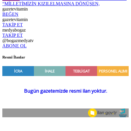
“MİLLETİMİZİN KIZILELMASINA DÖNÜŞEN,
gazetevitamin
BEĞEN
gazetevitamin
TAKİP ET
medyabogaz
TAKİP ET
@bogazmedyatv
ABONE OL
Resmî İlanlar