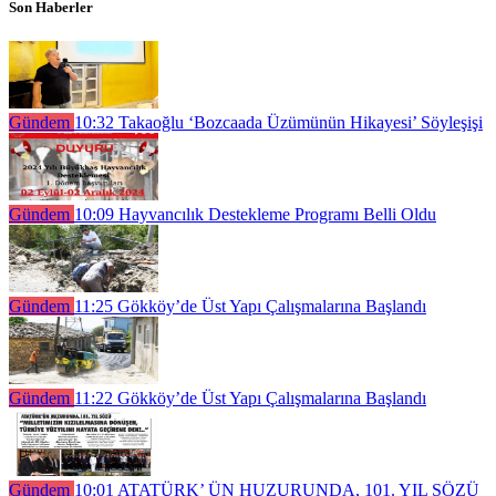
Son Haberler
Gündem
10:32
Takaoğlu ‘Bozcaada Üzümünün Hikayesi’ Söyleşişi
Gündem
10:09
Hayvancılık Destekleme Programı Belli Oldu
Gündem
11:25
Gökköy’de Üst Yapı Çalışmalarına Başlandı
Gündem
11:22
Gökköy’de Üst Yapı Çalışmalarına Başlandı
Gündem
10:01
ATATÜRK’ ÜN HUZURUNDA, 101. YIL SÖZÜ