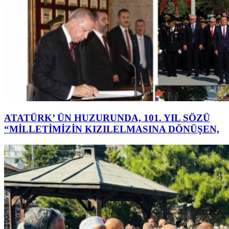
ATATÜRK’ ÜN HUZURUNDA, 101. YIL SÖZÜ
“MİLLETİMİZİN KIZILELMASINA DÖNÜŞEN,