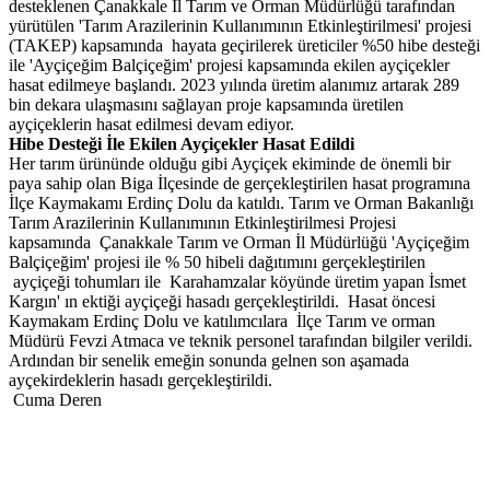
desteklenen Çanakkale İl Tarım ve Orman Müdürlüğü tarafından
yürütülen 'Tarım Arazilerinin Kullanımının Etkinleştirilmesi' projesi
(TAKEP) kapsamında hayata geçirilerek üreticiler %50 hibe desteği
ile 'Ayçiçeğim Balçiçeğim' projesi kapsamında ekilen ayçiçekler
hasat edilmeye başlandı. 2023 yılında üretim alanımız artarak 289
bin dekara ulaşmasını sağlayan proje kapsamında üretilen
ayçiçeklerin hasat edilmesi devam ediyor.
Hibe Desteği İle Ekilen Ay
ç
i
ç
ekler Hasat Edildi
Her tarım ürününde olduğu gibi Ayçiçek ekiminde de önemli bir
paya sahip olan Biga İlçesinde de gerçekleştirilen hasat programına
İlçe Kaymakamı Erdinç Dolu da katıldı. Tarım ve Orman Bakanlığı
Tarım Arazilerinin Kullanımının Etkinleştirilmesi Projesi
kapsamında Çanakkale Tarım ve Orman İl Müdürlüğü 'Ayçiçeğim
Balçiçeğim' projesi ile % 50 hibeli dağıtımını gerçekleştirilen
ayçiçeği tohumları ile Karahamzalar köyünde üretim yapan İsmet
Kargın' ın ektiği ayçiçeği hasadı gerçekleştirildi. Hasat öncesi
Kaymakam Erdinç Dolu ve katılımcılara İlçe Tarım ve orman
Müdürü Fevzi Atmaca ve teknik personel tarafından bilgiler verildi.
Ardından bir senelik emeğin sonunda gelnen son aşamada
ayçekirdeklerin hasadı gerçekleştirildi.
Cuma Deren