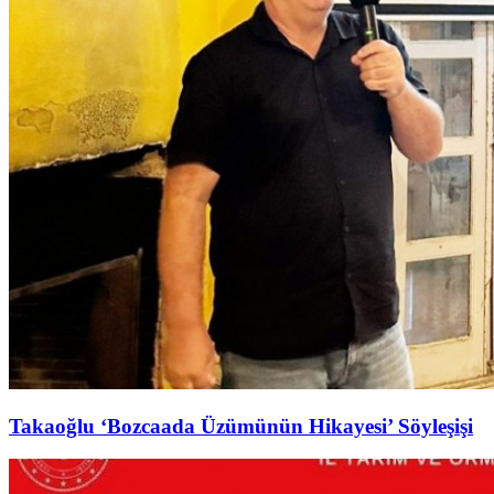
Takaoğlu ‘Bozcaada Üzümünün Hikayesi’ Söyleşişi