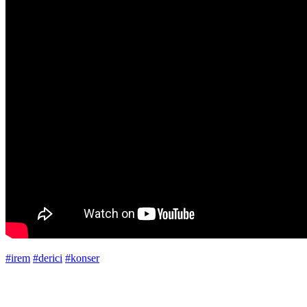
#irem
#derici
#konser