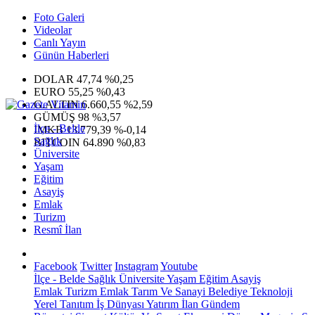
Foto Galeri
Videolar
Canlı Yayın
Günün Haberleri
DOLAR
47,74
%0,25
EURO
55,25
%0,43
G.ALTIN
6.660,55
%2,59
GÜMÜŞ
98
%3,57
İlçe - Belde
IMKB
13.779,39
%-0,14
Sağlık
BITCOIN
64.890
%0,83
Üniversite
Yaşam
Eğitim
Asayiş
Emlak
Turizm
Resmî İlan
Facebook
Twitter
Instagram
Youtube
İlçe - Belde
Sağlık
Üniversite
Yaşam
Eğitim
Asayiş
Emlak
Turizm
Emlak
Tarım Ve Sanayi
Belediye
Teknoloji
Yerel
Tanıtım
İş Dünyası
Yatırım
İlan
Gündem