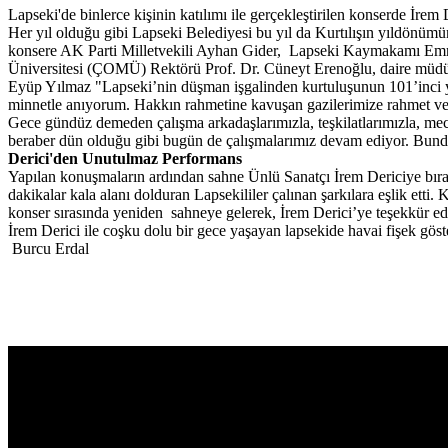
Lapseki'de binlerce kişinin katılımı ile gerçekleştirilen konserde İrem
Her yıl olduğu gibi Lapseki Belediyesi bu yıl da Kurtılışın yıldönümünü
konsere AK Parti Milletvekili Ayhan Gider, Lapseki Kaymakamı Em
Üniversitesi (ÇOMÜ) Rektörü Prof. Dr. Cüneyt Erenoğlu, daire müdürle
Eyüp Yılmaz "Lapseki’nin düşman işgalinden kurtuluşunun 101’inci y
minnetle anıyorum. Hakkın rahmetine kavuşan gazilerimize rahmet ve 
Gece gündüz demeden çalışma arkadaşlarımızla, teşkilatlarımızla, meclis
beraber dün olduğu gibi bugün de çalışmalarımız devam ediyor. Bundan
Derici'den Unutulmaz Performans
Yapılan konuşmaların ardından sahne Ünlü Sanatçı İrem Dericiye bırakı
dakikalar kala alanı dolduran Lapsekililer çalınan şarkılara eşlik etti.
konser sırasında yeniden sahneye gelerek, İrem Derici’ye teşekkür edi
İrem Derici ile coşku dolu bir gece yaşayan lapsekide havai fişek göste
Burcu Erdal