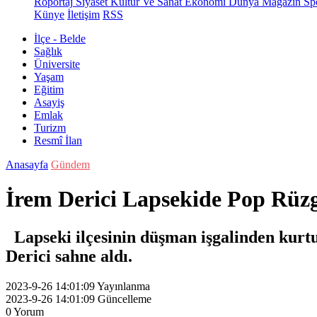
Röportaj
Siyaset
Kültür Ve Sanat
Ekonomi
Dünya
Magazin
Sp
Künye
İletişim
RSS
İlçe - Belde
Sağlık
Üniversite
Yaşam
Eğitim
Asayiş
Emlak
Turizm
Resmî İlan
Anasayfa
Gündem
İrem Derici Lapsekide Pop Rüz
Lapseki ilçesinin düşman işgalinden kurt
Derici sahne aldı.
2023-9-26 14:01:09
Yayınlanma
2023-9-26 14:01:09
Güncelleme
0
Yorum