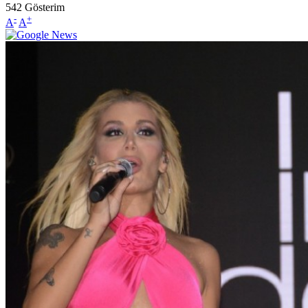
542
Gösterim
-
+
A
A