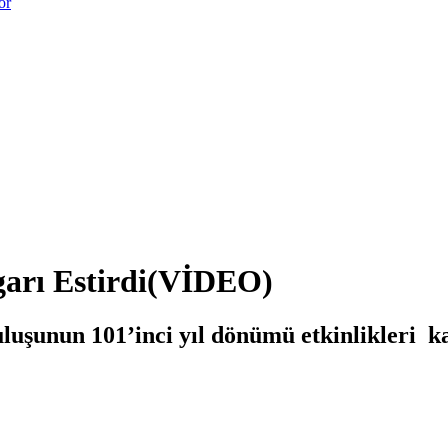
or
garı Estirdi(VİDEO)
uluşunun 101’inci yıl dönümü etkinlikleri