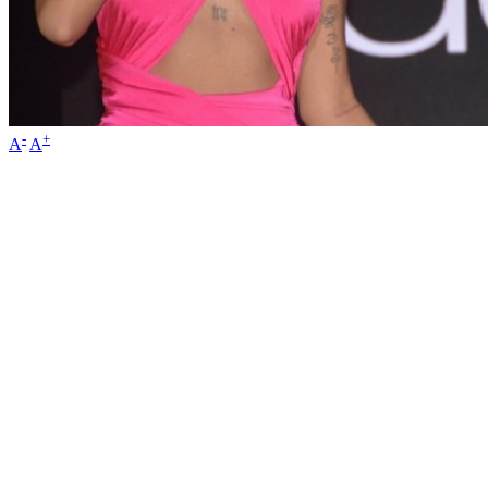
-
+
A
A