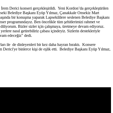
e İrem Derici konseri gerçekleşirildi. Yeni Kordon’da gerçekleştirilen
seki Belediye Başkanı Eyüp Yılmaz, Çanakkale Onsekiz Mart
 başında bir konuşma yaparak Lapsekililere seslenen Belediye Başkanı
er programındayız. Ben öncelikle tüm şehitlerimizi rahmet ve
iliyorum. Bizler sizler için çalışmaya, üretmeye devam ediyoruz.
lere nasıl getirebiliriz çabası içindeyiz. Sizlerin destekleriyle
evam edeceğiz" dedi.
ları ile de dinleyenleri bir kez daha hayran bıraktı. Konsere
İrem Derici'ye binlerce kişi de eşlik etti. Belediye Başkanı Eyüp Yılmaz,