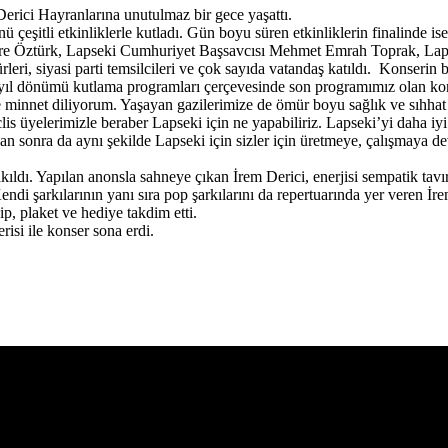
 Derici Hayranlarına unutulmaz bir gece yaşattı.
 çeşitli etkinliklerle kutladı. Gün boyu süren etkinliklerin finalinde is
re Öztürk, Lapseki Cumhuriyet Başsavcısı Mehmet Emrah Toprak, Lap
ri, siyasi parti temsilcileri ve çok sayıda vatandaş katıldı. Konserin
ıl dönümü kutlama programları çerçevesinde son programımız olan kons
minnet diliyorum. Yaşayan gazilerimize de ömür boyu sağlık ve sıhhat d
 üyelerimizle beraber Lapseki için ne yapabiliriz. Lapseki’yi daha iyi yer
 sonra da aynı şekilde Lapseki için sizler için üretmeye, çalışmaya d
ldı. Yapılan anonsla sahneye çıkan İrem Derici, enerjisi sempatik tavır
 Kendi şarkılarının yanı sıra pop şarkılarını da repertuarında yer veren 
p, plaket ve hediye takdim etti.
risi ile konser sona erdi.