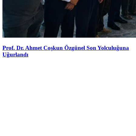
Prof. Dr. Ahmet Coşkun Özgünel Son Yolculuğuna
Uğurlandı