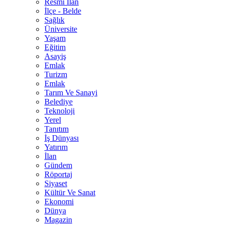
Resmî İlan
İlçe - Belde
Sağlık
Üniversite
Yaşam
Eğitim
Asayiş
Emlak
Turizm
Emlak
Tarım Ve Sanayi
Belediye
Teknoloji
Yerel
Tanıtım
İş Dünyası
Yatırım
İlan
Gündem
Röportaj
Siyaset
Kültür Ve Sanat
Ekonomi
Dünya
Magazin