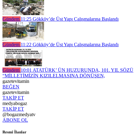
Gündem
11:25
Gökköy’de Üst Yapı Çalışmalarına Başlandı
Gündem
11:22
Gökköy’de Üst Yapı Çalışmalarına Başlandı
Gündem
10:01
ATATÜRK’ ÜN HUZURUNDA, 101. YIL SÖZÜ
“MİLLETİMİZİN KIZILELMASINA DÖNÜŞEN,
gazetevitamin
BEĞEN
gazetevitamin
TAKİP ET
medyabogaz
TAKİP ET
@bogazmedyatv
ABONE OL
Resmî İlanlar