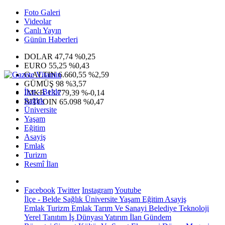
Foto Galeri
Videolar
Canlı Yayın
Günün Haberleri
DOLAR
47,74
%0,25
EURO
55,25
%0,43
G.ALTIN
6.660,55
%2,59
GÜMÜŞ
98
%3,57
İlçe - Belde
IMKB
13.779,39
%-0,14
Sağlık
BITCOIN
65.098
%0,47
Üniversite
Yaşam
Eğitim
Asayiş
Emlak
Turizm
Resmî İlan
Facebook
Twitter
Instagram
Youtube
İlçe - Belde
Sağlık
Üniversite
Yaşam
Eğitim
Asayiş
Emlak
Turizm
Emlak
Tarım Ve Sanayi
Belediye
Teknoloji
Yerel
Tanıtım
İş Dünyası
Yatırım
İlan
Gündem