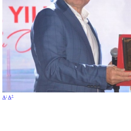
-
+
A
A