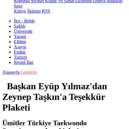
Röportaj
Siyaset
Kültür Ve Sanat
Ekonomi
Dünya
Magazin
Spor
Künye
İletişim
RSS
İlçe - Belde
Sağlık
Üniversite
Yaşam
Eğitim
Asayiş
Emlak
Turizm
Resmî İlan
Anasayfa
Gündem
Başkan Eyüp Yılmaz'dan
Zeynep Taşkın'a Teşekkür
Plaketi
Ümitler Türkiye Taekwondo