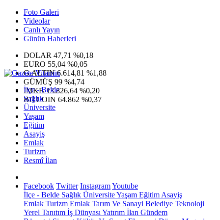
Foto Galeri
Videolar
Canlı Yayın
Günün Haberleri
DOLAR
47,71
%0,18
EURO
55,04
%0,05
G.ALTIN
6.614,81
%1,88
GÜMÜŞ
99
%4,74
İlçe - Belde
IMKB
13.826,64
%0,20
Sağlık
BITCOIN
64.862
%0,37
Üniversite
Yaşam
Eğitim
Asayiş
Emlak
Turizm
Resmî İlan
Facebook
Twitter
Instagram
Youtube
İlçe - Belde
Sağlık
Üniversite
Yaşam
Eğitim
Asayiş
Emlak
Turizm
Emlak
Tarım Ve Sanayi
Belediye
Teknoloji
Yerel
Tanıtım
İş Dünyası
Yatırım
İlan
Gündem