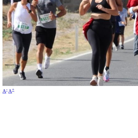
-
+
A
A