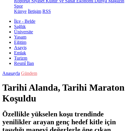
Röportaj
Siyaset
Kültür Ve Sanat
Ekonomi
Dünya
Magazin
Spor
Künye
İletişim
RSS
İlçe - Belde
Sağlık
Üniversite
Yaşam
Eğitim
Asayiş
Emlak
Turizm
Resmî İlan
Anasayfa
Gündem
Tarihi Alanda, Tarihi Maraton
Koşuldu
Özellikle yükselen koşu trendinde
yenilikler arayan genç hedef kitle için
taşıdığı manevi değerlerle öne çıkan