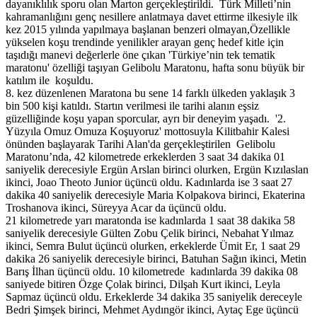
dayanıklılık sporu olan Marton gerçekleştirildi. Türk Milleti’nin
kahramanlığını genç nesillere anlatmaya davet ettirme ilkesiyle ilk
kez 2015 yılında yapılmaya başlanan benzeri olmayan,Özellikle
yükselen koşu trendinde yenilikler arayan genç hedef kitle için
taşıdığı manevi değerlerle öne çıkan 'Türkiye’nin tek tematik
maratonu' özelliği taşıyan Gelibolu Maratonu, hafta sonu büyük bir
katılım ile koşuldu.
8. kez düzenlenen Maratona bu sene 14 farklı ülkeden yaklaşık 3
bin 500 kişi katıldı. Startın verilmesi ile tarihi alanın eşsiz
güzelliğinde koşu yapan sporcular, ayrı bir deneyim yaşadı. '2.
Yüzyıla Omuz Omuza Koşuyoruz' mottosuyla Kilitbahir Kalesi
önünden başlayarak Tarihi Alan'da gerçekleştirilen Gelibolu
Maratonu’nda, 42 kilometrede erkeklerden 3 saat 34 dakika 01
saniyelik derecesiyle Ergün Arslan birinci olurken, Ergün Kızılaslan
ikinci, Joao Theoto Junior üçüncü oldu. Kadınlarda ise 3 saat 27
dakika 40 saniyelik derecesiyle Maria Kolpakova birinci, Ekaterina
Troshanova ikinci, Süreyya Acar da üçüncü oldu.
21 kilometrede yarı maratonda ise kadınlarda 1 saat 38 dakika 58
saniyelik derecesiyle Gülten Zobu Çelik birinci, Nebahat Yılmaz
ikinci, Semra Bulut üçüncü olurken, erkeklerde Ümit Er, 1 saat 29
dakika 26 saniyelik derecesiyle birinci, Batuhan Sağın ikinci, Metin
Barış İlhan üçüncü oldu. 10 kilometrede kadınlarda 39 dakika 08
saniyede bitiren Özge Çolak birinci, Dilşah Kurt ikinci, Leyla
Sapmaz üçüncü oldu. Erkeklerde 34 dakika 35 saniyelik dereceyle
Bedri Şimşek birinci, Mehmet Aydıngör ikinci, Aytaç Ege üçüncü