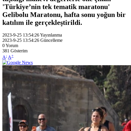
'Türkiye’nin tek tematik maratonu'
Gelibolu Maratonu, hafta sonu yoğun bir
katılım ile gerçekleştirildi.
2023-9-25 13:54:26
Yayınlanma
2023-9-25 13:54:26
Güncelleme
0
Yorum
381
Gösterim
-
+
A
A