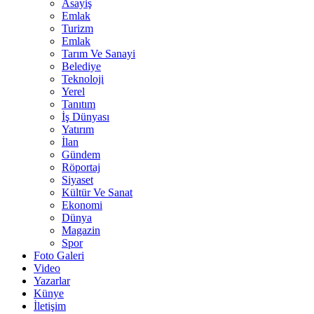
Asayiş
Emlak
Turizm
Emlak
Tarım Ve Sanayi
Belediye
Teknoloji
Yerel
Tanıtım
İş Dünyası
Yatırım
İlan
Gündem
Röportaj
Siyaset
Kültür Ve Sanat
Ekonomi
Dünya
Magazin
Spor
Foto Galeri
Video
Yazarlar
Künye
İletişim