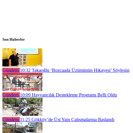
Son Haberler
Gündem
10:32
Takaoğlu ‘Bozcaada Üzümünün Hikayesi’ Söyleşişi
Gündem
10:09
Hayvancılık Destekleme Programı Belli Oldu
Gündem
11:25
Gökköy’de Üst Yapı Çalışmalarına Başlandı