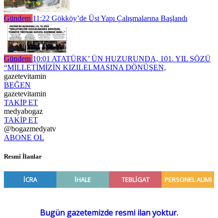
Gündem
11:22
Gökköy’de Üst Yapı Çalışmalarına Başlandı
Gündem
10:01
ATATÜRK’ ÜN HUZURUNDA, 101. YIL SÖZÜ
“MİLLETİMİZİN KIZILELMASINA DÖNÜŞEN,
gazetevitamin
BEĞEN
gazetevitamin
TAKİP ET
medyabogaz
TAKİP ET
@bogazmedyatv
ABONE OL
Resmî İlanlar