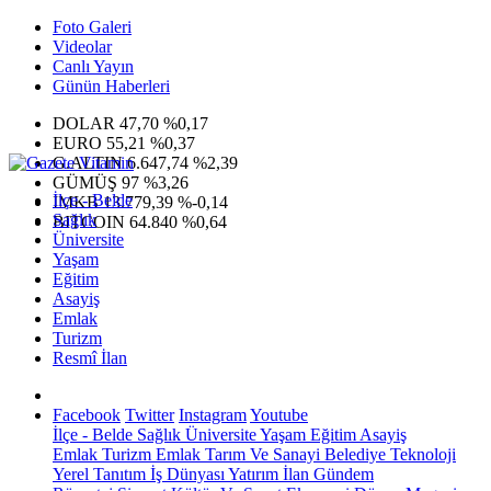
Foto Galeri
Videolar
Canlı Yayın
Günün Haberleri
DOLAR
47,70
%0,17
EURO
55,21
%0,37
G.ALTIN
6.647,74
%2,39
GÜMÜŞ
97
%3,26
İlçe - Belde
IMKB
13.779,39
%-0,14
Sağlık
BITCOIN
64.840
%0,64
Üniversite
Yaşam
Eğitim
Asayiş
Emlak
Turizm
Resmî İlan
Facebook
Twitter
Instagram
Youtube
İlçe - Belde
Sağlık
Üniversite
Yaşam
Eğitim
Asayiş
Emlak
Turizm
Emlak
Tarım Ve Sanayi
Belediye
Teknoloji
Yerel
Tanıtım
İş Dünyası
Yatırım
İlan
Gündem