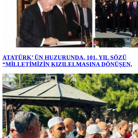
ATATÜRK’ ÜN HUZURUNDA, 101. YIL SÖZÜ
“MİLLETİMİZİN KIZILELMASINA DÖNÜŞEN,