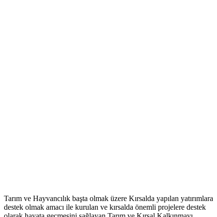
Tarım ve Hayvancılık başta olmak üzere Kırsalda yapılan yatırımlara
destek olmak amacı ile kurulan ve kırsalda önemli projelere destek
olarak hayata geçmesini sağlayan Tarım ve Kırsal Kalkınmayı