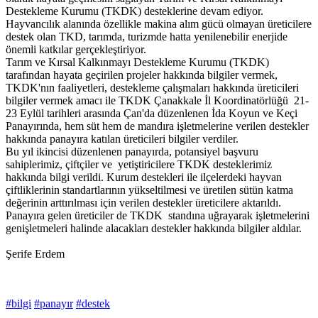
Destekleme Kurumu (TKDK) desteklerine devam ediyor.
Hayvancılık alanında özellikle makina alım gücü olmayan üreticilere
destek olan TKD, tarımda, turizmde hatta yenilenebilir enerjide
önemli katkılar gerçekleştiriyor.
Tarım ve Kırsal Kalkınmayı Destekleme Kurumu (TKDK)
tarafından hayata geçirilen projeler hakkında bilgiler vermek,
TKDK'nın faaliyetleri, destekleme çalışmaları hakkında üreticileri
bilgiler vermek amacı ile TKDK Çanakkale İl Koordinatörlüğü 21-
23 Eylül tarihleri arasında Çan'da düzenlenen İda Koyun ve Keçi
Panayırında, hem süt hem de mandıra işletmelerine verilen destekler
hakkında panayıra katılan üreticileri bilgiler verdiler.
Bu yıl ikincisi düzenlenen panayırda, potansiyel başvuru
sahiplerimiz, çiftçiler ve yetiştiricilere TKDK desteklerimiz
hakkında bilgi verildi. Kurum destekleri ile ilçelerdeki hayvan
çiftliklerinin standartlarının yükseltilmesi ve üretilen sütün katma
değerinin arttırılması için verilen destekler üreticilere aktarıldı.
Panayıra gelen üreticiler de TKDK standına uğrayarak işletmelerini
genişletmeleri halinde alacakları destekler hakkında bilgiler aldılar.
Şerife Erdem
#bilgi
#panayır
#destek