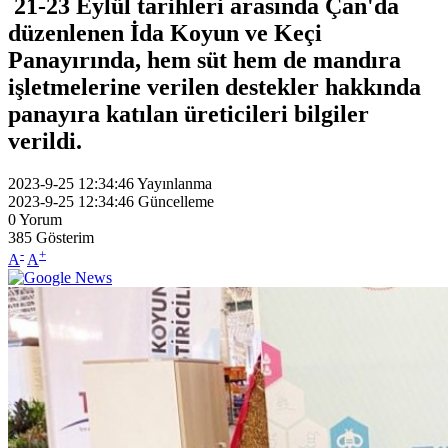
21-23 Eylül tarihleri arasında Çan'da
düzenlenen İda Koyun ve Keçi
Panayırında, hem süt hem de mandıra
işletmelerine verilen destekler hakkında
panayıra katılan üreticileri bilgiler
verildi.
2023-9-25 12:34:46
Yayınlanma
2023-9-25 12:34:46
Güncelleme
0
Yorum
385
Gösterim
-
+
A
A