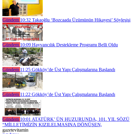
Gündem
10:32
Takaoğlu ‘Bozcaada Üzümünün Hikayesi’ Söyleşişi
Gündem
10:09
Hayvancılık Destekleme Programı Belli Oldu
Gündem
11:25
Gökköy’de Üst Yapı Çalışmalarına Başlandı
Gündem
11:22
Gökköy’de Üst Yapı Çalışmalarına Başlandı
Gündem
10:01
ATATÜRK’ ÜN HUZURUNDA, 101. YIL SÖZÜ
“MİLLETİMİZİN KIZILELMASINA DÖNÜŞEN,
gazetevitamin