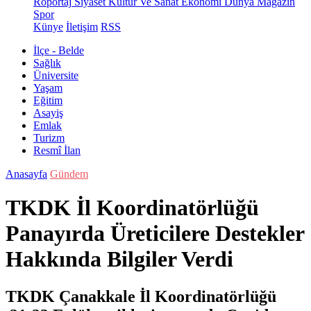
Röportaj
Siyaset
Kültür Ve Sanat
Ekonomi
Dünya
Magazin
Spor
Künye
İletişim
RSS
İlçe - Belde
Sağlık
Üniversite
Yaşam
Eğitim
Asayiş
Emlak
Turizm
Resmî İlan
Anasayfa
Gündem
TKDK İl Koordinatörlüğü
Panayırda Üreticilere Destekler
Hakkında Bilgiler Verdi
TKDK Çanakkale İl Koordinatörlüğü