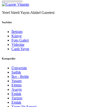
Yerel Süreli Yayın-Aktüel Gazetesi
Sayfalar
İletişim
Künye
Foto Galeri
Videolar
Canlı Yayın
Kategoriler
Üniversite
Sağlık
İlçe - Belde
Yaşam
Eğitim
Asayiş
Emlak
Turizm
Emlak
Tarım Ve Sanayi