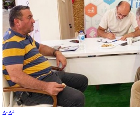
-
+
A
A