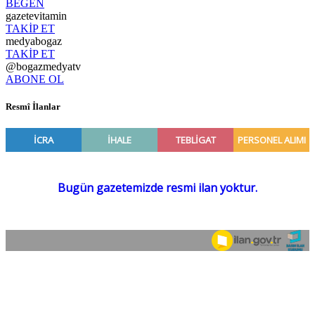
BEĞEN
gazetevitamin
TAKİP ET
medyabogaz
TAKİP ET
@bogazmedyatv
ABONE OL
Resmî İlanlar