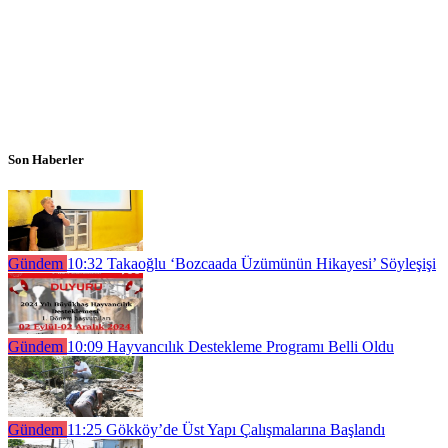
Son Haberler
Gündem
10:32
Takaoğlu ‘Bozcaada Üzümünün Hikayesi’ Söyleşişi
Gündem
10:09
Hayvancılık Destekleme Programı Belli Oldu
Gündem
11:25
Gökköy’de Üst Yapı Çalışmalarına Başlandı