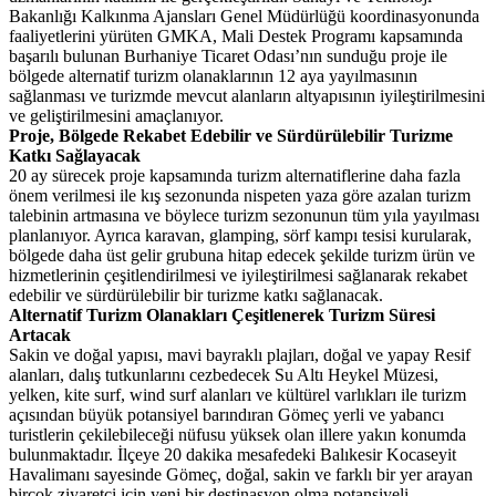
Bakanlığı Kalkınma Ajansları Genel Müdürlüğü koordinasyonunda
faaliyetlerini yürüten GMKA, Mali Destek Programı kapsamında
başarılı bulunan Burhaniye Ticaret Odası’nın sunduğu proje ile
bölgede alternatif turizm olanaklarının 12 aya yayılmasının
sağlanması ve turizmde mevcut alanların altyapısının iyileştirilmesini
ve geliştirilmesini amaçlanıyor.
Proje, Bölgede Rekabet Edebilir ve Sürdürülebilir Turizme
Katkı Sağlayacak
20 ay sürecek proje kapsamında turizm alternatiflerine daha fazla
önem verilmesi ile kış sezonunda nispeten yaza göre azalan turizm
talebinin artmasına ve böylece turizm sezonunun tüm yıla yayılması
planlanıyor. Ayrıca karavan, glamping, sörf kampı tesisi kurularak,
bölgede daha üst gelir grubuna hitap edecek şekilde turizm ürün ve
hizmetlerinin çeşitlendirilmesi ve iyileştirilmesi sağlanarak rekabet
edebilir ve sürdürülebilir bir turizme katkı sağlanacak.
Alternatif Turizm Olanakları Çeşitlenerek Turizm Süresi
Artacak
Sakin ve doğal yapısı, mavi bayraklı plajları, doğal ve yapay Resif
alanları, dalış tutkunlarını cezbedecek Su Altı Heykel Müzesi,
yelken, kite surf, wind surf alanları ve kültürel varlıkları ile turizm
açısından büyük potansiyel barındıran Gömeç yerli ve yabancı
turistlerin çekilebileceği nüfusu yüksek olan illere yakın konumda
bulunmaktadır. İlçeye 20 dakika mesafedeki Balıkesir Kocaseyit
Havalimanı sayesinde Gömeç, doğal, sakin ve farklı bir yer arayan
birçok ziyaretçi için yeni bir destinasyon olma potansiyeli