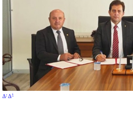
-
+
A
A