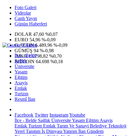
Foto Galeri
Videolar
Canlı Yayın
Günün Haberleri
DOLAR
47,60
%0,07
EURO
54,96
%-0,09
G.ALTIN
6.489,96
%-0,09
GÜMÜŞ
94
%-0,98
İlçe - Belde
IMKB
13.798,82
%0,70
Sağlık
BITCOIN
64.698
%0,18
Üniversite
Yaşam
Eğitim
Asayiş
Emlak
Turizm
Resmî İlan
Facebook
Twitter
Instagram
Youtube
İlçe - Belde
Sağlık
Üniversite
Yaşam
Eğitim
Asayiş
Emlak
Turizm
Emlak
Tarım Ve Sanayi
Belediye
Teknoloji
Yerel
Tanıtım
İş Dünyası
Yatırım
İlan
Gündem