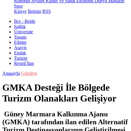
Röportaj
Siyaset
Kültür Ve Sanat
Ekonomi
Dünya
Magazin
Spor
Künye
İletişim
RSS
İlçe - Belde
Sağlık
Üniversite
Yaşam
Eğitim
Asayiş
Emlak
Turizm
Resmî İlan
Anasayfa
Gündem
GMKA Desteği İle Bölgede
Turizm Olanakları Gelişiyor
Güney Marmara Kalkınma Ajansı
(GMKA) tarafından ilan edilen Alternatif
Turizm Destinasyonlarının Geliştirilmesi