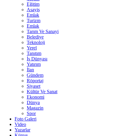
Eğitim
Asayiş
Emlak
Turizm
Emlak
Tarım Ve Sanayi
Belediye
Teknoloji
Yerel
Tanıtım
İş Dünyası
Yatırım
İlan
Gündem
Röportaj
Siyaset
Kültür Ve Sanat
Ekonomi
Dünya
Magazin
Spor
Foto Galeri
Video
Yazarlar
Künye