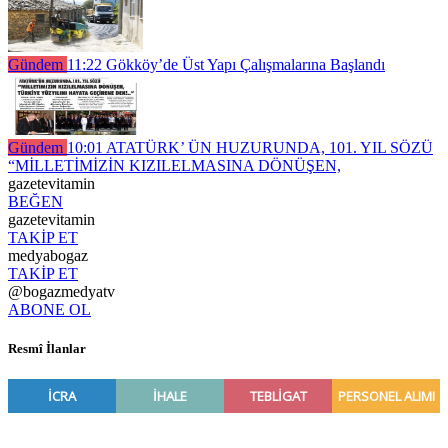
Gündem
11:22
Gökköy’de Üst Yapı Çalışmalarına Başlandı
Gündem
10:01
ATATÜRK’ ÜN HUZURUNDA, 101. YIL SÖZÜ
“MİLLETİMİZİN KIZILELMASINA DÖNÜŞEN,
gazetevitamin
BEĞEN
gazetevitamin
TAKİP ET
medyabogaz
TAKİP ET
@bogazmedyatv
ABONE OL
Resmî İlanlar