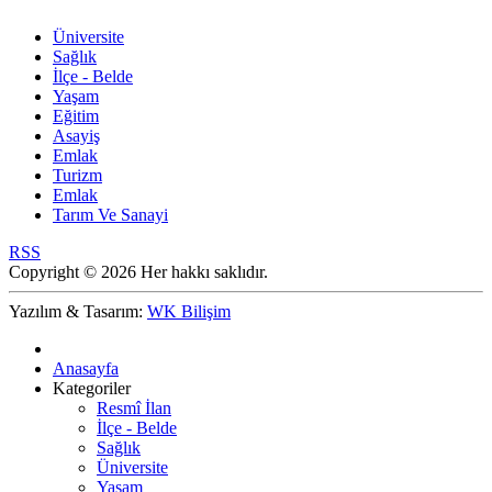
Üniversite
Sağlık
İlçe - Belde
Yaşam
Eğitim
Asayiş
Emlak
Turizm
Emlak
Tarım Ve Sanayi
RSS
Copyright © 2026 Her hakkı saklıdır.
Yazılım & Tasarım:
WK Bilişim
Anasayfa
Kategoriler
Resmî İlan
İlçe - Belde
Sağlık
Üniversite
Yaşam