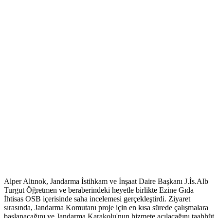
Alper Altınok, Jandarma İstihkam ve İnşaat Daire Başkanı J.İs.Alb
Turgut Öğretmen ve beraberindeki heyetle birlikte Ezine Gıda
İhtisas OSB içerisinde saha incelemesi gerçekleştirdi. Ziyaret
sırasında, Jandarma Komutanı proje için en kısa sürede çalışmalara
başlanacağını ve Jandarma Karakolu'nun hizmete açılacağını taahhüt