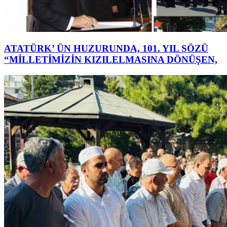
ATATÜRK’ ÜN HUZURUNDA, 101. YIL SÖZÜ
“MİLLETİMİZİN KIZILELMASINA DÖNÜŞEN,