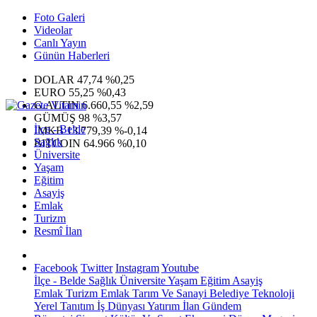
Foto Galeri
Videolar
Canlı Yayın
Günün Haberleri
DOLAR
47,74
%0,25
EURO
55,25
%0,43
G.ALTIN
6.660,55
%2,59
GÜMÜŞ
98
%3,57
İlçe - Belde
IMKB
13.779,39
%-0,14
Sağlık
BITCOIN
64.966
%0,10
Üniversite
Yaşam
Eğitim
Asayiş
Emlak
Turizm
Resmî İlan
Facebook
Twitter
Instagram
Youtube
İlçe - Belde
Sağlık
Üniversite
Yaşam
Eğitim
Asayiş
Emlak
Turizm
Emlak
Tarım Ve Sanayi
Belediye
Teknoloji
Yerel
Tanıtım
İş Dünyası
Yatırım
İlan
Gündem