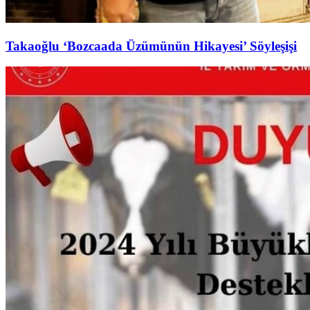
Takaoğlu ‘Bozcaada Üzümünün Hikayesi’ Söyleşişi