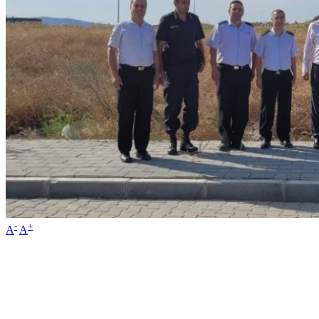
-
+
A
A