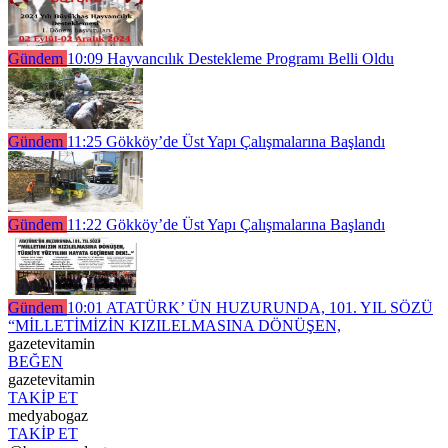
Gündem
10:09
Hayvancılık Destekleme Programı Belli Oldu
Gündem
11:25
Gökköy’de Üst Yapı Çalışmalarına Başlandı
Gündem
11:22
Gökköy’de Üst Yapı Çalışmalarına Başlandı
Gündem
10:01
ATATÜRK’ ÜN HUZURUNDA, 101. YIL SÖZÜ
“MİLLETİMİZİN KIZILELMASINA DÖNÜŞEN,
gazetevitamin
BEĞEN
gazetevitamin
TAKİP ET
medyabogaz
TAKİP ET