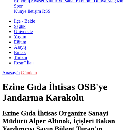
Röportaj
Siyaset
Kültür Ve Sanat
Ekonomi
Dünya
Magazin
Spor
Künye
İletişim
RSS
İlçe - Belde
Sağlık
Üniversite
Yaşam
Eğitim
Asayiş
Emlak
Turizm
Resmî İlan
Anasayfa
Gündem
Ezine Gıda İhtisas OSB'ye
Jandarma Karakolu
Ezine Gıda İhtisas Organize Sanayi
Müdürü Alper Altınok, İçişleri Bakan
Yardımcısı Sayın Bülent Turan'ın