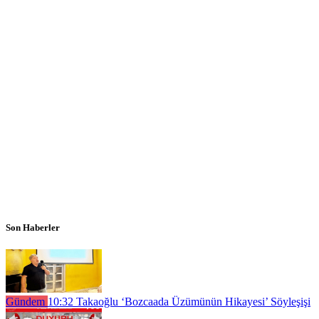
Son Haberler
Gündem
10:32
Takaoğlu ‘Bozcaada Üzümünün Hikayesi’ Söyleşişi