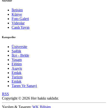
Sayfalar
İletişim
Künye
Foto Galeri
Videolar
Canlı Yayın
Kategoriler
Üniversite
Sağlık
İlçe - Belde
Yaşam
Eğitim
Asayiş
Emlak
Turizm
Emlak
Tarım Ve Sanayi
RSS
Copyright © 2026 Her hakkı saklıdır.
Yazılım & Tasarım:
WK Bilişim