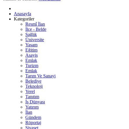
Anasayfa
Kategoriler
Resmî İlan
İlçe - Belde
Sağlık
Üniversite
Yaşam
Eğitim
Asayiş
Emlak
Turizm
Emlak
Tarım Ve Sanayi
Belediye
Teknoloji
Yerel
Tanıtım
İş Dünyası
Yatırım
İlan
Gündem
Röportaj
Siyaset