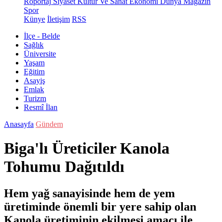
Röportaj
Siyaset
Kültür Ve Sanat
Ekonomi
Dünya
Magazin
Spor
Künye
İletişim
RSS
İlçe - Belde
Sağlık
Üniversite
Yaşam
Eğitim
Asayiş
Emlak
Turizm
Resmî İlan
Anasayfa
Gündem
Biga'lı Üreticiler Kanola
Tohumu Dağıtıldı
Hem yağ sanayisinde hem de yem
üretiminde önemli bir yere sahip olan
Kanola üretiminin ekilmesi amacı ile