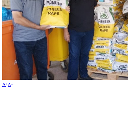
-
+
A
A