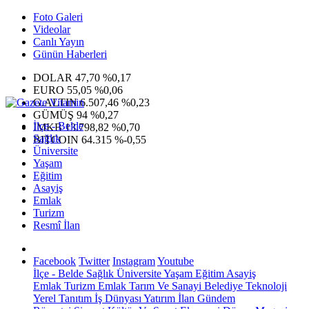
Foto Galeri
Videolar
Canlı Yayın
Günün Haberleri
DOLAR
47,70
%0,17
EURO
55,05
%0,06
G.ALTIN
6.507,46
%0,23
GÜMÜŞ
94
%0,27
İlçe - Belde
IMKB
13.798,82
%0,70
Sağlık
BITCOIN
64.315
%-0,55
Üniversite
Yaşam
Eğitim
Asayiş
Emlak
Turizm
Resmî İlan
Facebook
Twitter
Instagram
Youtube
İlçe - Belde
Sağlık
Üniversite
Yaşam
Eğitim
Asayiş
Emlak
Turizm
Emlak
Tarım Ve Sanayi
Belediye
Teknoloji
Yerel
Tanıtım
İş Dünyası
Yatırım
İlan
Gündem