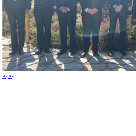
-
+
A
A