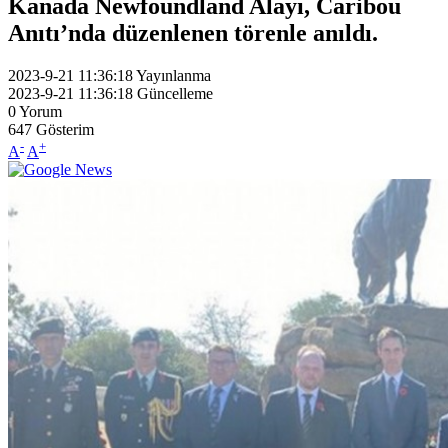
Kanada Newfoundland Alayı, Caribou
Anıtı’nda düzenlenen törenle anıldı.
2023-9-21 11:36:18
Yayınlanma
2023-9-21 11:36:18
Güncelleme
0
Yorum
647
Gösterim
-
+
A
A