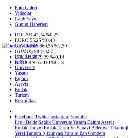
Foto Galeri
Videolar
Canlı Yayın
Günün Haberleri
DOLAR
47,74
%0,25
EURO
55,25
%0,43
G.ALTIN
6.660,55
%2,59
GÜMÜŞ
98
%3,57
İlçe - Belde
IMKB
13.779,39
%-0,14
Sağlık
BITCOIN
65.010
%0,18
Üniversite
Yaşam
Eğitim
Asayiş
Emlak
Turizm
Resmî İlan
Facebook
Twitter
Instagram
Youtube
İlçe - Belde
Sağlık
Üniversite
Yaşam
Eğitim
Asayiş
Emlak
Turizm
Emlak
Tarım Ve Sanayi
Belediye
Teknoloji
Yerel
Tanıtım
İş Dünyası
Yatırım
İlan
Gündem