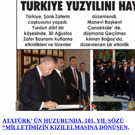
ATATÜRK’ ÜN HUZURUNDA, 101. YIL SÖZÜ
“MİLLETİMİZİN KIZILELMASINA DÖNÜŞEN,