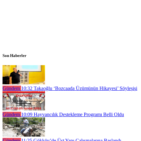
Son Haberler
Gündem
10:32
Takaoğlu ‘Bozcaada Üzümünün Hikayesi’ Söyleşişi
Gündem
10:09
Hayvancılık Destekleme Programı Belli Oldu
Gündem
11:25
Gökköy’de Üst Yapı Çalışmalarına Başlandı