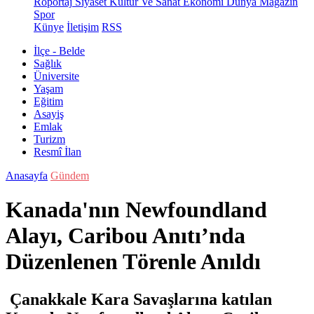
Röportaj
Siyaset
Kültür Ve Sanat
Ekonomi
Dünya
Magazin
Spor
Künye
İletişim
RSS
İlçe - Belde
Sağlık
Üniversite
Yaşam
Eğitim
Asayiş
Emlak
Turizm
Resmî İlan
Anasayfa
Gündem
Kanada'nın Newfoundland
Alayı, Caribou Anıtı’nda
Düzenlenen Törenle Anıldı
Çanakkale Kara Savaşlarına katılan