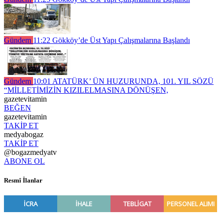
Gündem
11:22
Gökköy’de Üst Yapı Çalışmalarına Başlandı
Gündem
10:01
ATATÜRK’ ÜN HUZURUNDA, 101. YIL SÖZÜ
“MİLLETİMİZİN KIZILELMASINA DÖNÜŞEN,
gazetevitamin
BEĞEN
gazetevitamin
TAKİP ET
medyabogaz
TAKİP ET
@bogazmedyatv
ABONE OL
Resmî İlanlar