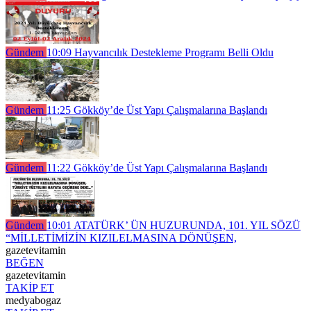
Gündem
10:09
Hayvancılık Destekleme Programı Belli Oldu
Gündem
11:25
Gökköy’de Üst Yapı Çalışmalarına Başlandı
Gündem
11:22
Gökköy’de Üst Yapı Çalışmalarına Başlandı
Gündem
10:01
ATATÜRK’ ÜN HUZURUNDA, 101. YIL SÖZÜ
“MİLLETİMİZİN KIZILELMASINA DÖNÜŞEN,
gazetevitamin
BEĞEN
gazetevitamin
TAKİP ET
medyabogaz