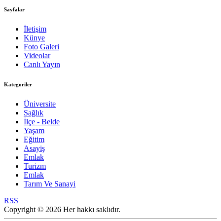
Sayfalar
İletişim
Künye
Foto Galeri
Videolar
Canlı Yayın
Kategoriler
Üniversite
Sağlık
İlçe - Belde
Yaşam
Eğitim
Asayiş
Emlak
Turizm
Emlak
Tarım Ve Sanayi
RSS
Copyright © 2026 Her hakkı saklıdır.