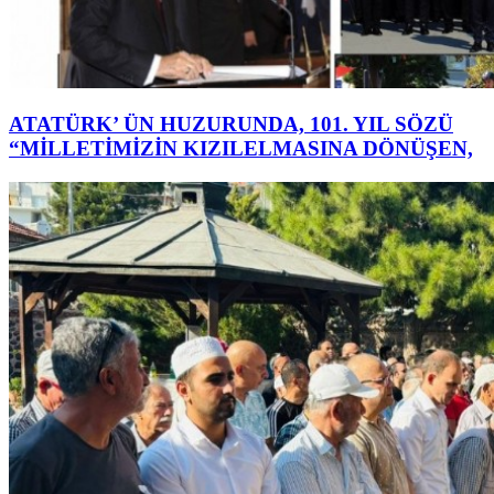
ATATÜRK’ ÜN HUZURUNDA, 101. YIL SÖZÜ
“MİLLETİMİZİN KIZILELMASINA DÖNÜŞEN,