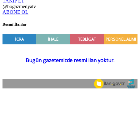
TAKİP ET
@bogazmedyatv
ABONE OL
Resmî İlanlar