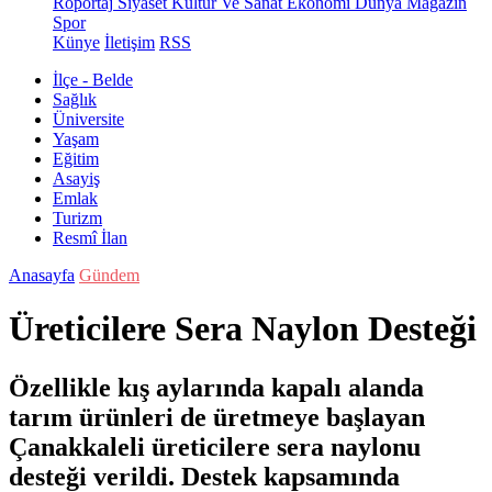
Röportaj
Siyaset
Kültür Ve Sanat
Ekonomi
Dünya
Magazin
Spor
Künye
İletişim
RSS
İlçe - Belde
Sağlık
Üniversite
Yaşam
Eğitim
Asayiş
Emlak
Turizm
Resmî İlan
Anasayfa
Gündem
Üreticilere Sera Naylon Desteği
Özellikle kış aylarında kapalı alanda
tarım ürünleri de üretmeye başlayan
Çanakkaleli üreticilere sera naylonu
desteği verildi. Destek kapsamında