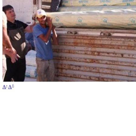
-
+
A
A