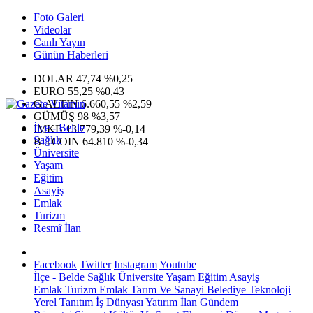
Foto Galeri
Videolar
Canlı Yayın
Günün Haberleri
DOLAR
47,74
%0,25
EURO
55,25
%0,43
G.ALTIN
6.660,55
%2,59
GÜMÜŞ
98
%3,57
İlçe - Belde
IMKB
13.779,39
%-0,14
Sağlık
BITCOIN
64.810
%-0,34
Üniversite
Yaşam
Eğitim
Asayiş
Emlak
Turizm
Resmî İlan
Facebook
Twitter
Instagram
Youtube
İlçe - Belde
Sağlık
Üniversite
Yaşam
Eğitim
Asayiş
Emlak
Turizm
Emlak
Tarım Ve Sanayi
Belediye
Teknoloji
Yerel
Tanıtım
İş Dünyası
Yatırım
İlan
Gündem