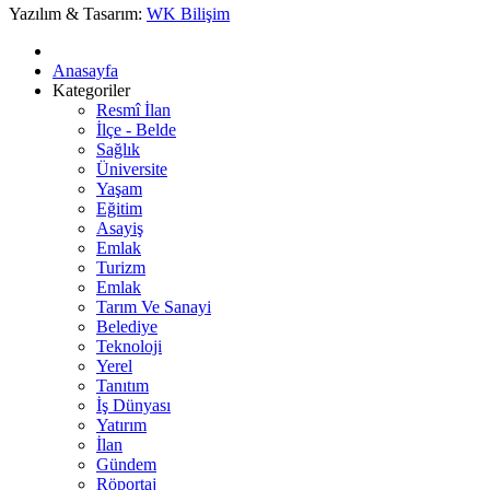
Yazılım & Tasarım:
WK Bilişim
Anasayfa
Kategoriler
Resmî İlan
İlçe - Belde
Sağlık
Üniversite
Yaşam
Eğitim
Asayiş
Emlak
Turizm
Emlak
Tarım Ve Sanayi
Belediye
Teknoloji
Yerel
Tanıtım
İş Dünyası
Yatırım
İlan
Gündem
Röportaj