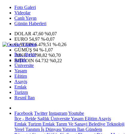
Foto Galeri
Videolar
Canlı Yayın
Günün Haberleri
DOLAR
47,60
%0,07
EURO
54,97
%-0,07
G.ALTIN
6.479,51
%-0,26
GÜMÜŞ
94
%-1,07
İlçe - Belde
IMKB
13.798,82
%0,70
Sağlık
BITCOIN
64.732
%0,22
Üniversite
Yaşam
Eğitim
Asayiş
Emlak
Turizm
Resmî İlan
Facebook
Twitter
Instagram
Youtube
İlçe - Belde
Sağlık
Üniversite
Yaşam
Eğitim
Asayiş
Emlak
Turizm
Emlak
Tarım Ve Sanayi
Belediye
Teknoloji
Yerel
Tanıtım
İş Dünyası
Yatırım
İlan
Gündem