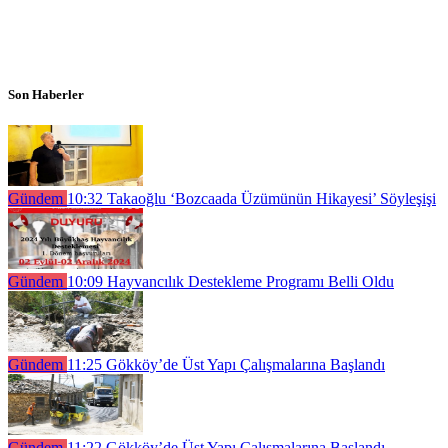
Son Haberler
Gündem
10:32
Takaoğlu ‘Bozcaada Üzümünün Hikayesi’ Söyleşişi
Gündem
10:09
Hayvancılık Destekleme Programı Belli Oldu
Gündem
11:25
Gökköy’de Üst Yapı Çalışmalarına Başlandı
Gündem
11:22
Gökköy’de Üst Yapı Çalışmalarına Başlandı