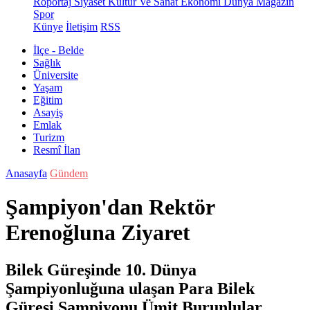
Röportaj
Siyaset
Kültür Ve Sanat
Ekonomi
Dünya
Magazin
Spor
Künye
İletişim
RSS
İlçe - Belde
Sağlık
Üniversite
Yaşam
Eğitim
Asayiş
Emlak
Turizm
Resmî İlan
Anasayfa
Gündem
Şampiyon'dan Rektör
Erenoğluna Ziyaret
Bilek Güreşinde 10. Dünya
Şampiyonluğuna ulaşan Para Bilek
Güreşi Şampiyonu Ümit Burunlular