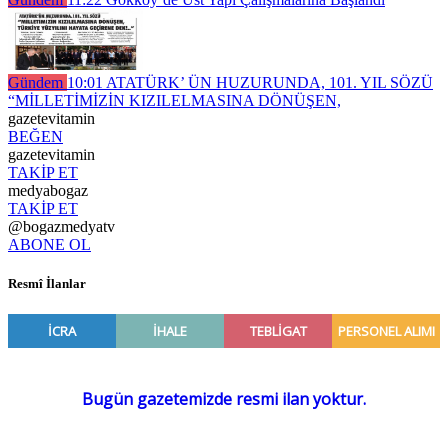
Gündem
10:01
ATATÜRK’ ÜN HUZURUNDA, 101. YIL SÖZÜ
“MİLLETİMİZİN KIZILELMASINA DÖNÜŞEN,
gazetevitamin
BEĞEN
gazetevitamin
TAKİP ET
medyabogaz
TAKİP ET
@bogazmedyatv
ABONE OL
Resmî İlanlar