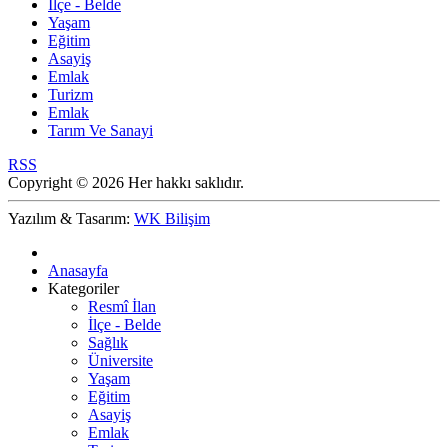
İlçe - Belde
Yaşam
Eğitim
Asayiş
Emlak
Turizm
Emlak
Tarım Ve Sanayi
RSS
Copyright © 2026 Her hakkı saklıdır.
Yazılım & Tasarım:
WK Bilişim
Anasayfa
Kategoriler
Resmî İlan
İlçe - Belde
Sağlık
Üniversite
Yaşam
Eğitim
Asayiş
Emlak