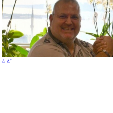
-
+
A
A