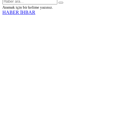
Aramak için bir kelime yazınız.
HABER İHBAR