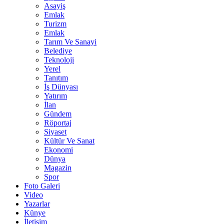
Asayiş
Emlak
Turizm
Emlak
Tarım Ve Sanayi
Belediye
Teknoloji
Yerel
Tanıtım
İş Dünyası
Yatırım
İlan
Gündem
Röportaj
Siyaset
Kültür Ve Sanat
Ekonomi
Dünya
Magazin
Spor
Foto Galeri
Video
Yazarlar
Künye
İletişim