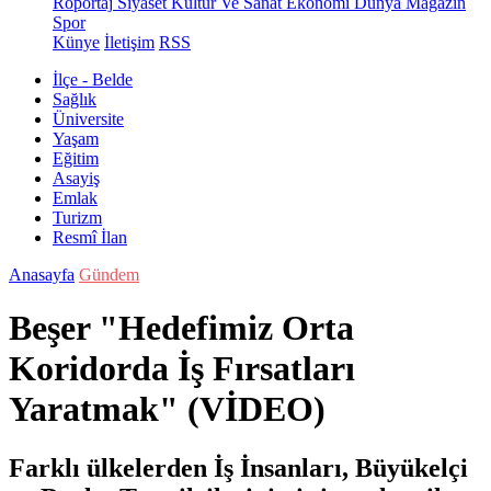
Röportaj
Siyaset
Kültür Ve Sanat
Ekonomi
Dünya
Magazin
Spor
Künye
İletişim
RSS
İlçe - Belde
Sağlık
Üniversite
Yaşam
Eğitim
Asayiş
Emlak
Turizm
Resmî İlan
Anasayfa
Gündem
Beşer "Hedefimiz Orta
Koridorda İş Fırsatları
Yaratmak" (VİDEO)
Farklı ülkelerden İş İnsanları, Büyükelçi