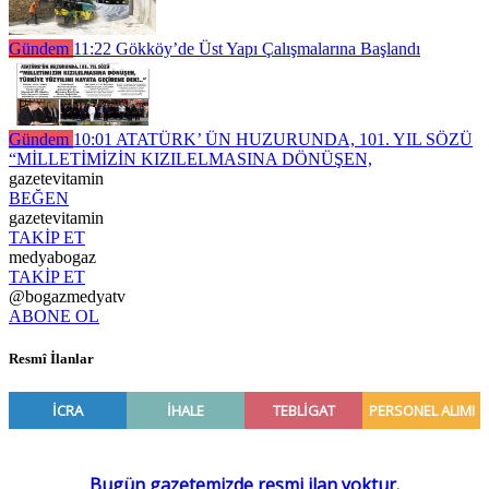
Gündem
11:22
Gökköy’de Üst Yapı Çalışmalarına Başlandı
Gündem
10:01
ATATÜRK’ ÜN HUZURUNDA, 101. YIL SÖZÜ
“MİLLETİMİZİN KIZILELMASINA DÖNÜŞEN,
gazetevitamin
BEĞEN
gazetevitamin
TAKİP ET
medyabogaz
TAKİP ET
@bogazmedyatv
ABONE OL
Resmî İlanlar