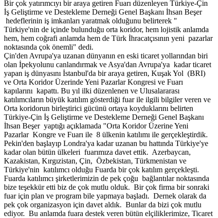
Bir çok yatırımcıyı bir araya getiren Fuarı düzenleyen Türkiye-Çin
İş Geliştirme ve Destekleme Derneği Genel Başkanı İhsan Beşer
hedeflerinin iş imkanları yaratmak olduğunu belirterek "
Türkiye'nin de içinde bulunduğu orta koridor, hem lojistik anlamda
hem, hem coğrafi anlamda hem de Türk İhracatçısının yeni pazarlar
noktasında çok önemli" dedi.
Çin'den Avrupa'ya uzanan dünyanın en eski ticaret yollarından biri
olan İpekyolunu canlandırmak ve Asya'dan Avrupa'ya kadar ticaret
yapan iş dünyasını İstanbul'da bir araya getiren, Kuşak Yol (BRI)
ve Orta Koridor Üzerinde Yeni Pazarlar Kongresi ve Fuarı
kapılarını kapattı. Bu yıl ilki düzenlenen ve Ulusalararası
katılımcıların büyük katılım gösterdiği fuar ile ilgili bilgiler veren ve
Orta koridorun birleştirici gücünü ortaya koyduklarını belirten
Türkiye-Çin İş Geliştirme ve Destekleme Derneği Genel Başkanı
İhsan Beşer yaptığı açıklamada "Orta Koridor Üzerine Yeni
Pazarlar Kongre ve Fuarı ile 8 ülkenin katılımı ile gerçekleştirdik.
Pekin'den başlayıp Londra'ya kadar uzanan bu hattında Türkiye'ye
kadar olan bütün ülkeleri fuarımıza davet ettik. Azerbaycan,
Kazakistan, Kırgızistan, Çin, Özbekistan, Türkmenistan ve
Türkiye'nin katılımcı olduğu Fuarda bir çok katılım gerçekleşti.
Fuarda katılımcı şirketlerimizin de pek çoğu bağlantılar noktasında
bize teşekkür etti biz de çok mutlu olduk. Bir çok firma bir sonraki
fuar için plan ve program bile yapmaya başladı. Dernek olarak da
pek çok organizasyon için davet aldık. Bunlar da bizi çok mutlu
ediyor. Bu anlamda fuara destek veren bütün elçiliklerimize, Ticaret