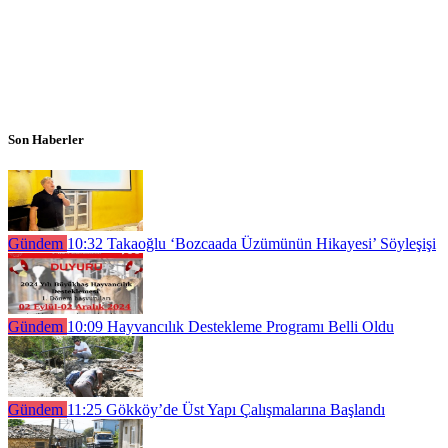
Son Haberler
Gündem
10:32
Takaoğlu ‘Bozcaada Üzümünün Hikayesi’ Söyleşişi
Gündem
10:09
Hayvancılık Destekleme Programı Belli Oldu
Gündem
11:25
Gökköy’de Üst Yapı Çalışmalarına Başlandı