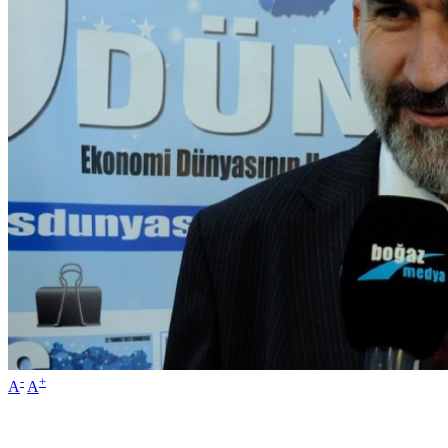
-
+
A
A