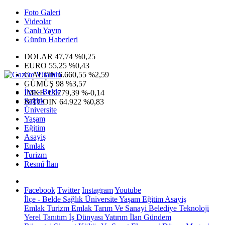
Foto Galeri
Videolar
Canlı Yayın
Günün Haberleri
DOLAR
47,74
%0,25
EURO
55,25
%0,43
G.ALTIN
6.660,55
%2,59
GÜMÜŞ
98
%3,57
İlçe - Belde
IMKB
13.779,39
%-0,14
Sağlık
BITCOIN
64.922
%0,83
Üniversite
Yaşam
Eğitim
Asayiş
Emlak
Turizm
Resmî İlan
Facebook
Twitter
Instagram
Youtube
İlçe - Belde
Sağlık
Üniversite
Yaşam
Eğitim
Asayiş
Emlak
Turizm
Emlak
Tarım Ve Sanayi
Belediye
Teknoloji
Yerel
Tanıtım
İş Dünyası
Yatırım
İlan
Gündem