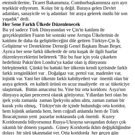
etemsilcilerine, Ticaret Bakanımıza, Cumhurbaşkanımıza ayrı ayrı
teşekkür ediyorum. Kolay bir iş değil. Buraya gelen Devlet
adamları, sanayicile ve iş adamları bir araya gelerek mutlu bir son
yaşadık" dedi.
Her Sene Farklı
Ü
lkede D
ü
zenlenecek
Bu yıl sadece Türk Dünyasından ve Çin'in katılımı ile
gerçekleştirilen Fuarın bir sonraki sene Avrupa Ülkelerinin de
katılımı ile daha da geliştirileceğini dile getiren Türkiye-Çin İş
Geliştirme ve Destekleme Derneği Genel Başkanı İhsan Beşer,
Ayrıca her sene farklı ülkelerde de orta kuşak ile ilgili fuarlar
düzenleyeceklerini belirterek "Biz bu fuar için yola çıkarken
hedefimiz Pakin'den Londra'ya kadar olan iş dünyasını
birleştirmekti. Çünkü bu hattaki her ülkenin kendi içerisinde farklı
farklı zenginlikleri var . Doğalgaz var, pertol var, madenler var,
lojistik var. Yani her ülkenin farklı kabiliyetleri var önemli olan bir
araya gelerek en kaliteli ürünü en ucuz maaliyetle en uc tüketiciye
ulaştırmak. Bütün amacımız bu. Yine biz orta koridoru Asya'nın
dünyaya açılan penceresi olarak görüyoruz. Yıllardan beri olan bu
ipek yolu zamanla zaman İpekyolu adını almı, zaman zaman bir
kurak yolu olmuş, Türkiye'nin de içinde bulunduğu orta koridor,
hem lojistik anlamda hem, hem coğrafi anlamda hem de Türk
İhracatçısının yeni pazarlar noktasında çok önemli. Kuzey
Koridorunda biliyorsunuz Rusya-Ukrayna savaşından dolayı çok
sıkıntılı bir dönem yaşandı. Güney Koridorda iklim değişikliğindne
dolayı bir sürü tıkanmalat ver. Orta koridorda her geçen gün