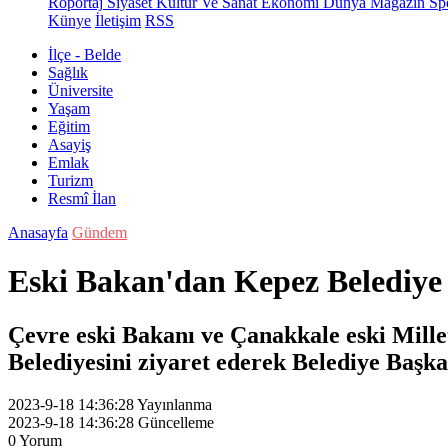
Röportaj
Siyaset
Kültür Ve Sanat
Ekonomi
Dünya
Magazin
Sp
Künye
İletişim
RSS
İlçe - Belde
Sağlık
Üniversite
Yaşam
Eğitim
Asayiş
Emlak
Turizm
Resmî İlan
Anasayfa
Gündem
Eski Bakan'dan Kepez Belediye 
Çevre eski Bakanı ve Çanakkale eski Mill
Belediyesini ziyaret ederek Belediye Başkan
2023-9-18 14:36:28
Yayınlanma
2023-9-18 14:36:28
Güncelleme
0
Yorum