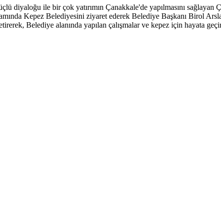
çlü diyaloğu ile bir çok yatırımın Çanakkale'de yapılmasını sağlayan 
mında Kepez Belediyesini ziyaret ederek Belediye Başkanı Birol Arslan i
rerek, Belediye alanında yapılan çalışmalar ve kepez için hayata geçiri