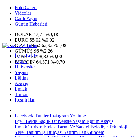
Foto Galeri
Videolar
Canlı Yayın
Günün Haberleri
DOLAR
47,71
%0,18
EURO
55,02
%0,02
G.ALTIN
6.562,92
%1,08
GÜMÜŞ
96
%2,26
İlçe - Belde
IMKB
13.798,82
%0,00
Sağlık
BITCOIN
64.371
%-0,70
Üniversite
Yaşam
Eğitim
Asayiş
Emlak
Turizm
Resmî İlan
Facebook
Twitter
Instagram
Youtube
İlçe - Belde
Sağlık
Üniversite
Yaşam
Eğitim
Asayiş
Emlak
Turizm
Emlak
Tarım Ve Sanayi
Belediye
Teknoloji
Yerel
Tanıtım
İş Dünyası
Yatırım
İlan
Gündem