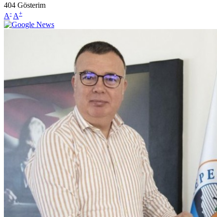
404
Gösterim
-
+
A
A