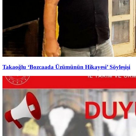
Takaoğlu ‘Bozcaada Üzümünün Hikayesi’ Söyleşişi