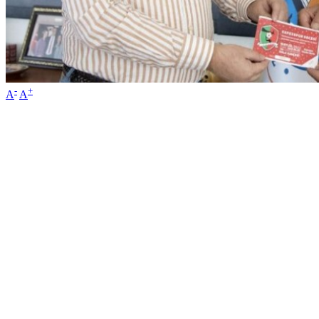
-
+
A
A