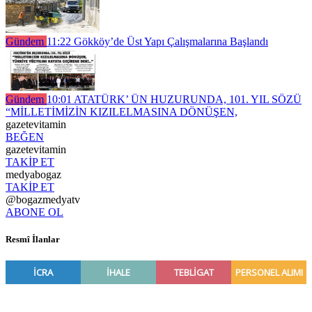
Gündem
11:22
Gökköy’de Üst Yapı Çalışmalarına Başlandı
Gündem
10:01
ATATÜRK’ ÜN HUZURUNDA, 101. YIL SÖZÜ
“MİLLETİMİZİN KIZILELMASINA DÖNÜŞEN,
gazetevitamin
BEĞEN
gazetevitamin
TAKİP ET
medyabogaz
TAKİP ET
@bogazmedyatv
ABONE OL
Resmî İlanlar