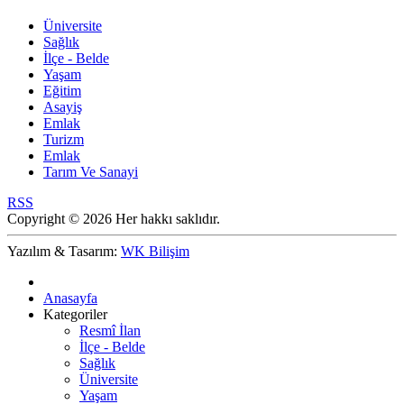
Üniversite
Sağlık
İlçe - Belde
Yaşam
Eğitim
Asayiş
Emlak
Turizm
Emlak
Tarım Ve Sanayi
RSS
Copyright © 2026 Her hakkı saklıdır.
Yazılım & Tasarım:
WK Bilişim
Anasayfa
Kategoriler
Resmî İlan
İlçe - Belde
Sağlık
Üniversite
Yaşam