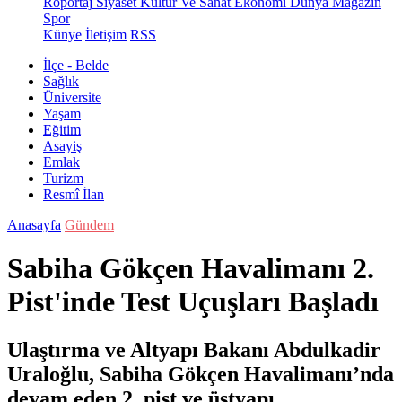
Röportaj
Siyaset
Kültür Ve Sanat
Ekonomi
Dünya
Magazin
Spor
Künye
İletişim
RSS
İlçe - Belde
Sağlık
Üniversite
Yaşam
Eğitim
Asayiş
Emlak
Turizm
Resmî İlan
Anasayfa
Gündem
Sabiha Gökçen Havalimanı 2.
Pist'inde Test Uçuşları Başladı
Ulaştırma ve Altyapı Bakanı Abdulkadir
Uraloğlu, Sabiha Gökçen Havalimanı’nda
devam eden 2. pist ve üstyapı