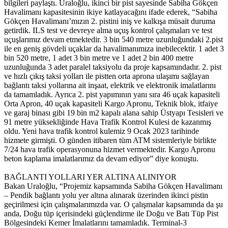
bilgileri paylaştı. Uraloğlu, ikinci bir pist sayesinde Sabiha Gökçen
Havalimanı kapasitesinin ikiye katlayacağını ifade ederek, “Sabiha
Gökçen Havalimanı’mızın 2. pistini iniş ve kalkışa müsait duruma
getirdik. ILS test ve devreye alma uçuş kontrol çalışmaları ve test
uçuşlarımız devam etmektedir. 3 bin 540 metre uzunluğundaki 2.pist
ile en geniş gövdeli uçaklar da havalimanımıza inebilecektir. 1 adet 3
bin 520 metre, 1 adet 3 bin metre ve 1 adet 2 bin 400 metre
uzunluğunda 3 adet paralel taksiyolu da proje kapsamındadır. 2. pist
ve hızlı çıkış taksi yolları ile pistten orta aprona ulaşımı sağlayan
bağlantı taksi yollarına ait inşaat, elektrik ve elektronik imalatlarını
da tamamladık. Ayrıca 2. pist yapımının yanı sıra 46 uçak kapasiteli
Orta Apron, 40 uçak kapasiteli Kargo Apronu, Teknik blok, itfaiye
ve garaj binası gibi 19 bin m2 kapalı alana sahip Üstyapı Tesisleri ve
91 metre yüksekliğinde Hava Trafik Kontrol Kulesi de kazanmış
oldu. Yeni hava trafik kontrol kulemiz 9 Ocak 2023 tarihinde
hizmete girmişti. O günden itibaren tüm ATM sistemleriyle birlikte
7/24 hava trafik operasyonuna hizmet vermektedir. Kargo Apronu
beton kaplama imalatlarımız da devam ediyor” diye konuştu.
BAĞLANTI YOLLARI YER ALTINA ALINIYOR
Bakan Uraloğlu, “Projemiz kapsamında Sabiha Gökçen Havalimanı
– Pendik bağlantı yolu yer altına alınarak üzerinden ikinci pistin
geçirilmesi için çalışmalarımızda var. O çalışmalar kapsamında da şu
anda, Doğu tüp içerisindeki güçlendirme ile Doğu ve Batı Tüp Pist
Bölgesindeki Kemer İmalatlarını tamamladık. Terminal-3