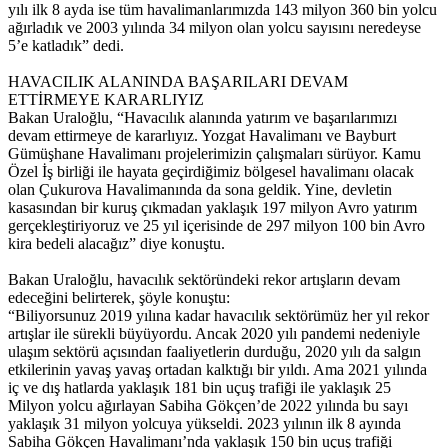
yılı ilk 8 ayda ise tüm havalimanlarımızda 143 milyon 360 bin yolcu
ağırladık ve 2003 yılında 34 milyon olan yolcu sayısını neredeyse
5’e katladık” dedi.
HAVACILIK ALANINDA BAŞARILARI DEVAM
ETTİRMEYE KARARLIYIZ
Bakan Uraloğlu, “Havacılık alanında yatırım ve başarılarımızı
devam ettirmeye de kararlıyız. Yozgat Havalimanı ve Bayburt
Gümüşhane Havalimanı projelerimizin çalışmaları sürüyor. Kamu
Özel İş birliği ile hayata geçirdiğimiz bölgesel havalimanı olacak
olan Çukurova Havalimanında da sona geldik. Yine, devletin
kasasından bir kuruş çıkmadan yaklaşık 197 milyon Avro yatırım
gerçekleştiriyoruz ve 25 yıl içerisinde de 297 milyon 100 bin Avro
kira bedeli alacağız” diye konuştu.
Bakan Uraloğlu, havacılık sektöründeki rekor artışların devam
edeceğini belirterek, şöyle konuştu:
“Biliyorsunuz 2019 yılına kadar havacılık sektörümüz her yıl rekor
artışlar ile sürekli büyüyordu. Ancak 2020 yılı pandemi nedeniyle
ulaşım sektörü açısından faaliyetlerin durduğu, 2020 yılı da salgın
etkilerinin yavaş yavaş ortadan kalktığı bir yıldı. Ama 2021 yılında
iç ve dış hatlarda yaklaşık 181 bin uçuş trafiği ile yaklaşık 25
Milyon yolcu ağırlayan Sabiha Gökçen’de 2022 yılında bu sayı
yaklaşık 31 milyon yolcuya yükseldi. 2023 yılının ilk 8 ayında
Sabiha Gökçen Havalimanı’nda yaklaşık 150 bin uçuş trafiği