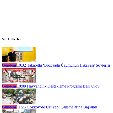
Son Haberler
Gündem
10:32
Takaoğlu ‘Bozcaada Üzümünün Hikayesi’ Söyleşişi
Gündem
10:09
Hayvancılık Destekleme Programı Belli Oldu
Gündem
11:25
Gökköy’de Üst Yapı Çalışmalarına Başlandı