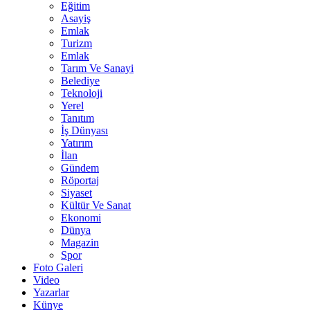
Eğitim
Asayiş
Emlak
Turizm
Emlak
Tarım Ve Sanayi
Belediye
Teknoloji
Yerel
Tanıtım
İş Dünyası
Yatırım
İlan
Gündem
Röportaj
Siyaset
Kültür Ve Sanat
Ekonomi
Dünya
Magazin
Spor
Foto Galeri
Video
Yazarlar
Künye