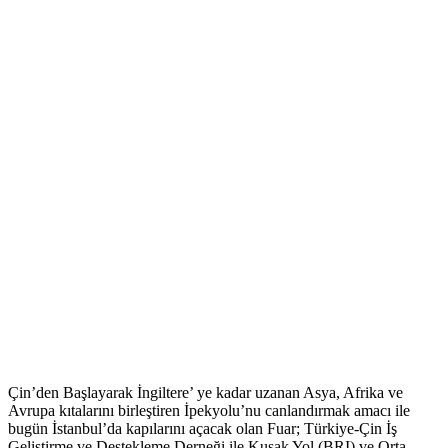
Çin’den Başlayarak İngiltere’ ye kadar uzanan Asya, Afrika ve
Avrupa kıtalarını birleştiren İpekyolu’nu canlandırmak amacı ile
bugün İstanbul’da kapılarını açacak olan Fuar; Türkiye-Çin İş
Geliştirme ve Destekleme Derneği ile Kuşak Yol (BRI) ve Orta