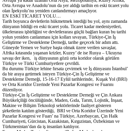
Avrupa’ya kadar uzanan Orta Asya, Mezopotamya, Kuzey Afrika,
Orta Avrupa ve Anadolu’nun da yer aldığı tarihin en eski ticaret yolu
olan İpekyolu’nu yeniden canlandırmayı amaçlıyor.
EN ESKİ TİCARET YOLU…
Tarih boyunca devletlerin hükmetmek istediği bu yol, aynı zamanda
dünyanın bildiği en eski ticaret yolu. Ticaret kadar medeniyetleri,
ülkelerarası işbirliğini ve devletlerarası güçlü bağları kuran bu tarihi
yolun yeniden canlanması için kolları sıvayan, Türkiye-Çin İş
Geliştirme ve Destekleme Derneği, tarihe geçecek bir adım attı.
Güneyde Yemen ve Suriye başta olmak üzere verilen savaşlar,
Afrika kıtasında yaşanan krizler, Kuzey’ de ise Rusya – Ukrayna
savaşı der iken, iş dünyasının gözü orta koridor olarak görülen
Türkiye ve Türki Cumhuriyetlere çevrildi.
Bu durumu Türkiye lehine fırsata çevirmek ve İş dünyasını İstanbul’
da bir araya getirmek isteyen Türkiye-Çin İş Geliştirme ve
Destekleme Derneği, 15-16-17 Eylül tarihlerinde, Kuşak Yol (BRI)
ve Orta Koridor Üzerinde Yeni Pazarlar Kongresi ve Fuarını
düzenliyor.
Türkiye-Çin İş Geliştirme ve Destekleme Derneği ve Çin Ankara
Büyükelçiliği öncülüğünde, Maden, Gıda, Tarım, Lojistik, İnşaat,
Makine ve Bilişim Teknoloji sektörlerinde faaliyet gösteren
şirketlerin katılım gösterdiği, BRI ve Orta Koridor Üzerinde Yeni
Pazarlar Kongresi ve Fuarı’ na Türkiye, Azerbaycan, Çin Halk
Cumhuriyeti, Gürcistan, Kazakistan, Kırgızistan, Özbekistan ve
Türkmenistan’dan da iş insanları katılıyor.