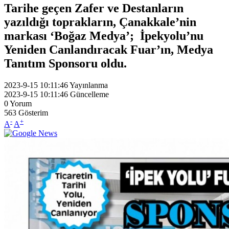
Tarihe geçen Zafer ve Destanların
yazıldığı toprakların, Çanakkale’nin
markası ‘Boğaz Medya’; İpekyolu’nu
Yeniden Canlandıracak Fuar’ın, Medya
Tanıtım Sponsoru oldu.
2023-9-15 10:11:46
Yayınlanma
2023-9-15 10:11:46
Güncelleme
0
Yorum
563
Gösterim
-
+
A
A