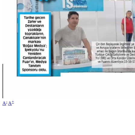
-
+
A
A