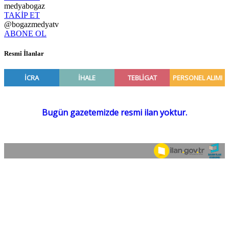
medyabogaz
TAKİP ET
@bogazmedyatv
ABONE OL
Resmî İlanlar