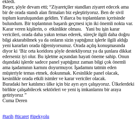
ekledi.
Beşer, şöyle devam etti; “Ziyaretçiler standları ziyaret edecek ama
bir de orada standı alan firmaları biz eşleştiriyoruz. Ben de sivil
toplum kuruluşundan geldim. Yıllarca bu toplantıların içerisinde
bulundum. Bir toplantının başarılı geçmesi için iki önemli nokta var.
Karar veren kişilerin, o etkinlikte olması. Yani bu işin karar
vericileri, orada daha yakın temas ederek, süreçle ilgili daha doğru
bilgi aktarabilmek ya da onların sizin yaptığınız işlerle ilgili aldığı
yeni kararları orada öğreniyorsunuz. Orada açılış konuşmasında
diyor ki ‘Biz orta koridoru şöyle destekliyoruz ya da şunlara dikkat
ederseniz iyi olur. Bu işletme açısından hayati öneme sahip. Onun
dışındaki işlerde sadece panel yaptığınız zaman bilgi çok önemli
ama işadamının karnını doyurmuyor. İşadamını tatmin eden
müşteriyle temas etmek, dokunmak. Kesinlikle panel olacak,
kesinlikle orada etkili isimler ve karar vericiler olacak.
Buradaki her katılımcı ülke için biz ayrı ayrı çalışıyoruz. Ülkelerdeki
birlikte çalışabilecek sektörleri ve yeni iş imkanlarını bir araya
getiriyoruz ”
Cuma Deren
#tarih
#ticaret
#ipekyolu