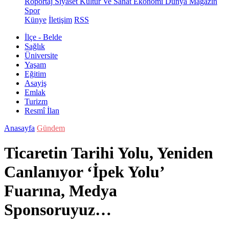
Röportaj
Siyaset
Kültür Ve Sanat
Ekonomi
Dünya
Magazin
Spor
Künye
İletişim
RSS
İlçe - Belde
Sağlık
Üniversite
Yaşam
Eğitim
Asayiş
Emlak
Turizm
Resmî İlan
Anasayfa
Gündem
Ticaretin Tarihi Yolu, Yeniden
Canlanıyor ‘İpek Yolu’
Fuarına, Medya
Sponsoruyuz…