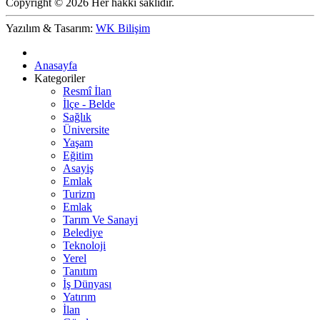
Copyright © 2026 Her hakkı saklıdır.
Yazılım & Tasarım:
WK Bilişim
Anasayfa
Kategoriler
Resmî İlan
İlçe - Belde
Sağlık
Üniversite
Yaşam
Eğitim
Asayiş
Emlak
Turizm
Emlak
Tarım Ve Sanayi
Belediye
Teknoloji
Yerel
Tanıtım
İş Dünyası
Yatırım
İlan