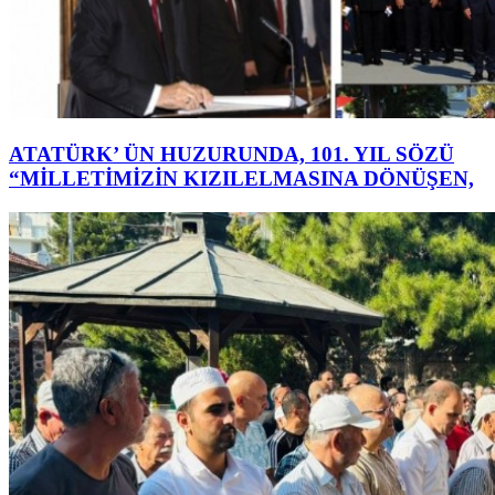
ATATÜRK’ ÜN HUZURUNDA, 101. YIL SÖZÜ
“MİLLETİMİZİN KIZILELMASINA DÖNÜŞEN,