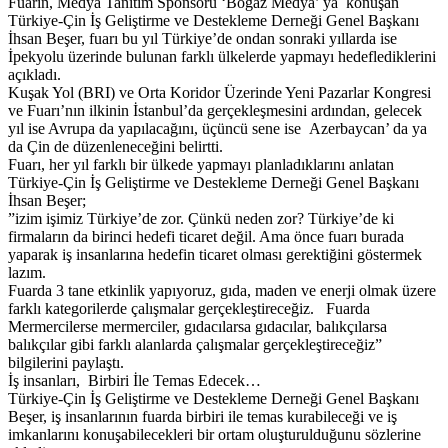
Fuarın, Medya Tanıtım Sponsoru ‘Boğaz Medya’ ya konuşan
Türkiye-Çin İş Geliştirme ve Destekleme Derneği Genel Başkanı
İhsan Beşer, fuarı bu yıl Türkiye’de ondan sonraki yıllarda ise
İpekyolu üzerinde bulunan farklı ülkelerde yapmayı hedeflediklerini
açıkladı.
Kuşak Yol (BRI) ve Orta Koridor Üzerinde Yeni Pazarlar Kongresi
ve Fuarı’nın ilkinin İstanbul’da gerçekleşmesini ardından, gelecek
yıl ise Avrupa da yapılacağını, üçüncü sene ise Azerbaycan’ da ya
da Çin de düzenleneceğini belirtti.
Fuarı, her yıl farklı bir ülkede yapmayı planladıklarını anlatan
Türkiye-Çin İş Geliştirme ve Destekleme Derneği Genel Başkanı
İhsan Beşer;
”izim işimiz Türkiye’de zor. Çünkü neden zor? Türkiye’de ki
firmaların da birinci hedefi ticaret değil. Ama önce fuarı burada
yaparak iş insanlarına hedefin ticaret olması gerektiğini göstermek
lazım.
Fuarda 3 tane etkinlik yapıyoruz, gıda, maden ve enerji olmak üzere
farklı kategorilerde çalışmalar gerçekleştireceğiz. Fuarda
Mermercilerse mermerciler, gıdacılarsa gıdacılar, balıkçılarsa
balıkçılar gibi farklı alanlarda çalışmalar gerçekleştireceğiz”
bilgilerini paylaştı.
İş insanları, Birbiri İle Temas Edecek…
Türkiye-Çin İş Geliştirme ve Destekleme Derneği Genel Başkanı
Beşer, iş insanlarının fuarda birbiri ile temas kurabileceği ve iş
imkanlarını konuşabilecekleri bir ortam oluşturulduğunu sözlerine