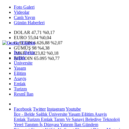
Foto Galeri
Videolar
Canlı Yayın
Günün Haberleri
DOLAR
47,71
%0,17
EURO
55,04
%0,04
G.ALTIN
6.626,88
%2,07
GÜMÜŞ
98
%4,38
İlçe - Belde
IMKB
13.823,82
%0,18
Sağlık
BITCOIN
65.095
%0,77
Üniversite
Yaşam
Eğitim
Asayiş
Emlak
Turizm
Resmî İlan
Facebook
Twitter
Instagram
Youtube
İlçe - Belde
Sağlık
Üniversite
Yaşam
Eğitim
Asayiş
Emlak
Turizm
Emlak
Tarım Ve Sanayi
Belediye
Teknoloji
Yerel
Tanıtım
İş Dünyası
Yatırım
İlan
Gündem