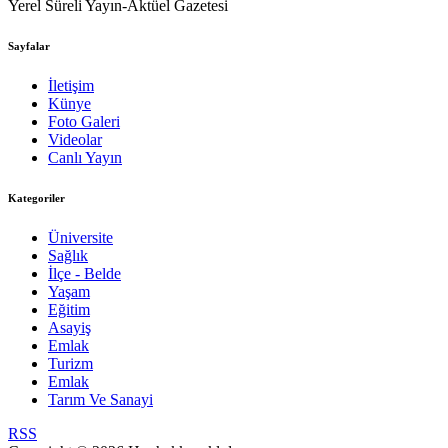
Yerel Süreli Yayın-Aktüel Gazetesi
Sayfalar
İletişim
Künye
Foto Galeri
Videolar
Canlı Yayın
Kategoriler
Üniversite
Sağlık
İlçe - Belde
Yaşam
Eğitim
Asayiş
Emlak
Turizm
Emlak
Tarım Ve Sanayi
RSS