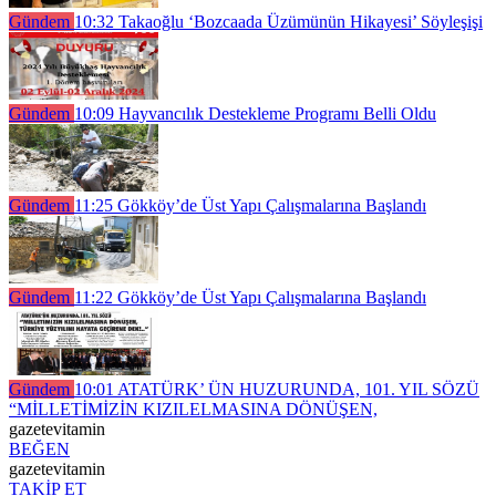
Gündem
10:32
Takaoğlu ‘Bozcaada Üzümünün Hikayesi’ Söyleşişi
Gündem
10:09
Hayvancılık Destekleme Programı Belli Oldu
Gündem
11:25
Gökköy’de Üst Yapı Çalışmalarına Başlandı
Gündem
11:22
Gökköy’de Üst Yapı Çalışmalarına Başlandı
Gündem
10:01
ATATÜRK’ ÜN HUZURUNDA, 101. YIL SÖZÜ
“MİLLETİMİZİN KIZILELMASINA DÖNÜŞEN,
gazetevitamin
BEĞEN
gazetevitamin
TAKİP ET