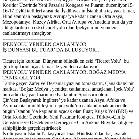
Koridor Üzerinde Yeni Pazarlar Kongresi ve Fuarını düzenliyor.15-
16-17 Eylül tarihleri arasında, İş dünyasını İstanbul’a taşıyacak fuar,
Hindistan’dan başlayarak Avrupa’ya kadar uzanan Orta Asya,
Mezopotamya, Kuzey Afrika, Orta Avrupa ve Anadolu’nun da yer
aldığı tarihin en eski ticaret yolu olan İpekyolu’nu yeniden
canlandırmayı amaçlıyor.
--------------------------------
İPEKYOLU YENİDEN CANLANIYOR
İŞ DÜNYASI BU FUAR’ DA BULUŞUYOR…
------------------------------
Ticaret için kurulan, Dünyanın bilindik en eski ‘Ticaret Yolu’, bu
gün kapılarını açacak fuar ile yeniden canlanıyor.
İPEKYOLU YENİDEN CANLANIYOR, BOĞAZ MEDYA
TANIK OLUYOR
Tarihe geçen Zafer ve Destanlar yazılan toprakların, Çanakkale’ nin
markası ‘Boğaz Medya’, yeniden canlanması amaçlanan İpek Yolu’
nun adını taşıyan fuarın medya tanıtım Sponsoru oldu.
Çin’den Başlayarak İngiltere’ ye kadar uzanan Asya, Afrika ve
Avrupa kıtalarını birleştiren İpekyolu’nu canlandırmak amacı ile
bugün İstanbul’da kapılarını açacak olan Fuar; Kuşak Yol (BRI) ve
Orta Koridor Üzerinde, Yeni Pazarlar Kongresi Türkiye-Çin İş
Geliştirme ve Destekleme Derneği ile Çin Ankara Büyükelçiliği ev
sahipliğinde gerçekleştirilecek
İş dünyasını İstanbul’a taşıyacak fuar, Hindistan’dan başlayarak