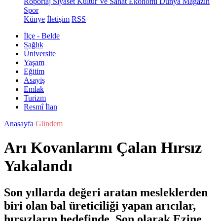
Röportaj
Siyaset
Kültür Ve Sanat
Ekonomi
Dünya
Magazin
Spor
Künye
İletişim
RSS
İlçe - Belde
Sağlık
Üniversite
Yaşam
Eğitim
Asayiş
Emlak
Turizm
Resmî İlan
Anasayfa
Gündem
Arı Kovanlarını Çalan Hırsız
Yakalandı
Son yıllarda değeri aratan mesleklerden
biri olan bal üreticiliği yapan arıcılar,
hırsızların hedefinde. Son olarak Ezine