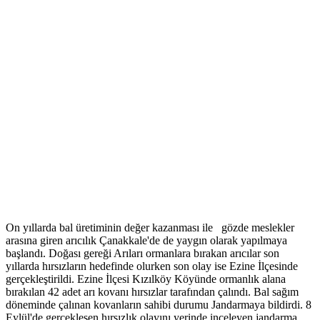
On yıllarda bal üretiminin değer kazanması ile gözde meslekler
arasına giren arıcılık Çanakkale'de de yaygın olarak yapılmaya
başlandı. Doğası gereği Arıları ormanlara bırakan arıcılar son
yıllarda hırsızların hedefinde olurken son olay ise Ezine İlçesinde
gerçekleştirildi. Ezine İlçesi Kızılköy Köyünde ormanlık alana
bırakılan 42 adet arı kovanı hırsızlar tarafından çalındı. Bal sağım
döneminde çalınan kovanların sahibi durumu Jandarmaya bildirdi. 8
Eylül'de gerçekleşen hırsızlık olayını yerinde inceleyen jandarma