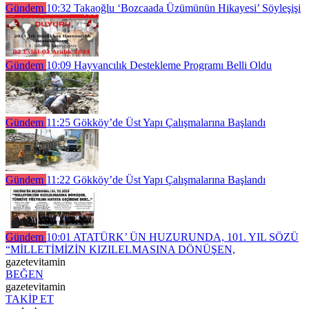
Gündem
10:32
Takaoğlu ‘Bozcaada Üzümünün Hikayesi’ Söyleşişi
Gündem
10:09
Hayvancılık Destekleme Programı Belli Oldu
Gündem
11:25
Gökköy’de Üst Yapı Çalışmalarına Başlandı
Gündem
11:22
Gökköy’de Üst Yapı Çalışmalarına Başlandı
Gündem
10:01
ATATÜRK’ ÜN HUZURUNDA, 101. YIL SÖZÜ
“MİLLETİMİZİN KIZILELMASINA DÖNÜŞEN,
gazetevitamin
BEĞEN
gazetevitamin
TAKİP ET