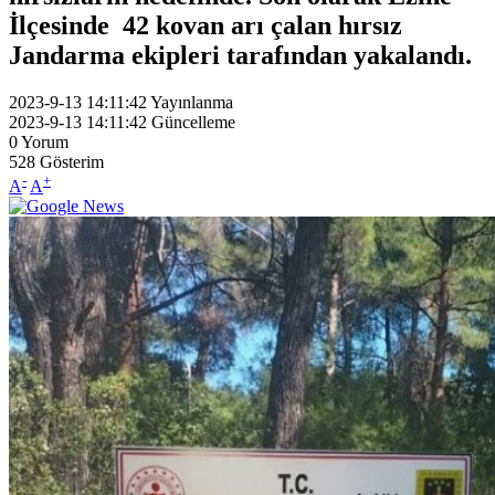
İlçesinde 42 kovan arı çalan hırsız
Jandarma ekipleri tarafından yakalandı.
2023-9-13 14:11:42
Yayınlanma
2023-9-13 14:11:42
Güncelleme
0
Yorum
528
Gösterim
-
+
A
A