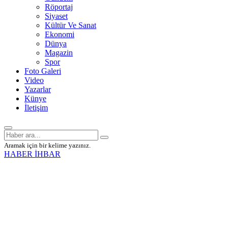
Röportaj
Siyaset
Kültür Ve Sanat
Ekonomi
Dünya
Magazin
Spor
Foto Galeri
Video
Yazarlar
Künye
İletişim
Aramak için bir kelime yazınız.
HABER İHBAR