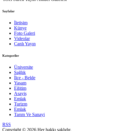
Sayfalar
İletişim
Künye
Foto Galeri
Videolar
Canlı Yayın
Kategoriler
Üniversite
Sağlık
İlçe - Belde
Yaşam
Eğitim
Asayiş
Emlak
Turizm
Emlak
Tarım Ve Sanayi
RSS
Copyright © 2026 Her hakkı saklıdır.