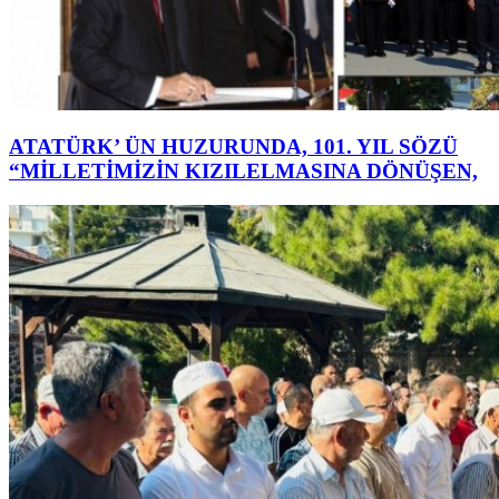
ATATÜRK’ ÜN HUZURUNDA, 101. YIL SÖZÜ
“MİLLETİMİZİN KIZILELMASINA DÖNÜŞEN,