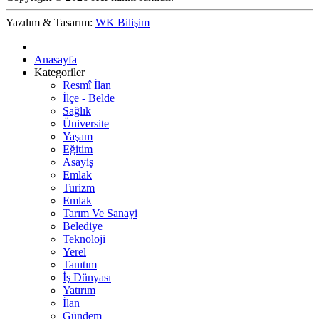
Yazılım & Tasarım:
WK Bilişim
Anasayfa
Kategoriler
Resmî İlan
İlçe - Belde
Sağlık
Üniversite
Yaşam
Eğitim
Asayiş
Emlak
Turizm
Emlak
Tarım Ve Sanayi
Belediye
Teknoloji
Yerel
Tanıtım
İş Dünyası
Yatırım
İlan
Gündem