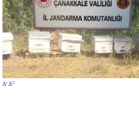
-
+
A
A