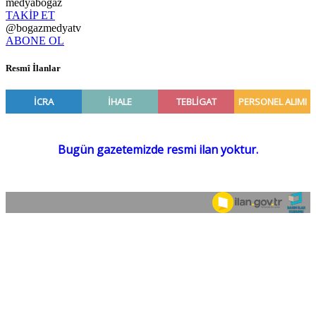
medyabogaz
TAKİP ET
@bogazmedyatv
ABONE OL
Resmî İlanlar