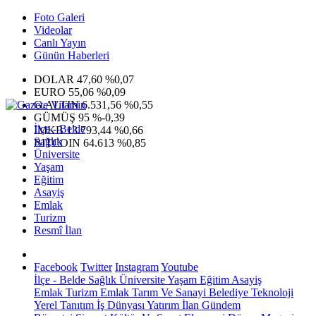
Foto Galeri
Videolar
Canlı Yayın
Günün Haberleri
DOLAR
47,60
%0,07
EURO
55,06
%0,09
G.ALTIN
6.531,56
%0,55
GÜMÜŞ
95
%-0,39
İlçe - Belde
IMKB
13.793,44
%0,66
Sağlık
BITCOIN
64.613
%0,85
Üniversite
Yaşam
Eğitim
Asayiş
Emlak
Turizm
Resmî İlan
Facebook
Twitter
Instagram
Youtube
İlçe - Belde
Sağlık
Üniversite
Yaşam
Eğitim
Asayiş
Emlak
Turizm
Emlak
Tarım Ve Sanayi
Belediye
Teknoloji
Yerel
Tanıtım
İş Dünyası
Yatırım
İlan
Gündem