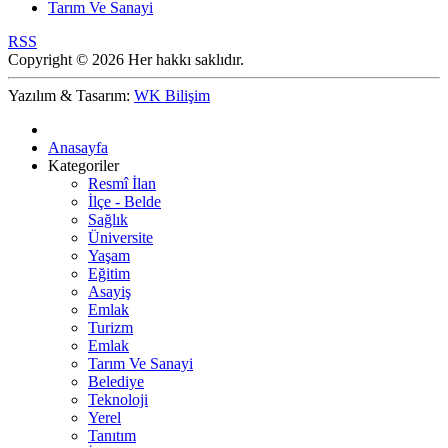
Tarım Ve Sanayi
RSS
Copyright © 2026 Her hakkı saklıdır.
Yazılım & Tasarım:
WK Bilişim
Anasayfa
Kategoriler
Resmî İlan
İlçe - Belde
Sağlık
Üniversite
Yaşam
Eğitim
Asayiş
Emlak
Turizm
Emlak
Tarım Ve Sanayi
Belediye
Teknoloji
Yerel
Tanıtım