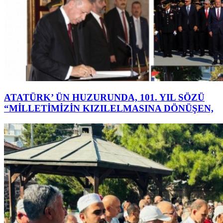
ATATÜRK’ ÜN HUZURUNDA, 101. YIL SÖZÜ
“MİLLETİMİZİN KIZILELMASINA DÖNÜŞEN,