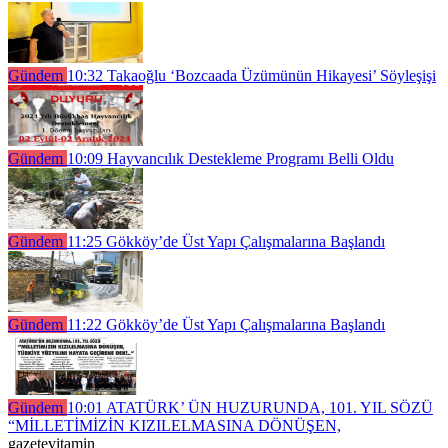
Gündem
10:32
Takaoğlu ‘Bozcaada Üzümünün Hikayesi’ Söyleşişi
Gündem
10:09
Hayvancılık Destekleme Programı Belli Oldu
Gündem
11:25
Gökköy’de Üst Yapı Çalışmalarına Başlandı
Gündem
11:22
Gökköy’de Üst Yapı Çalışmalarına Başlandı
Gündem
10:01
ATATÜRK’ ÜN HUZURUNDA, 101. YIL SÖZÜ
“MİLLETİMİZİN KIZILELMASINA DÖNÜŞEN,
gazetevitamin