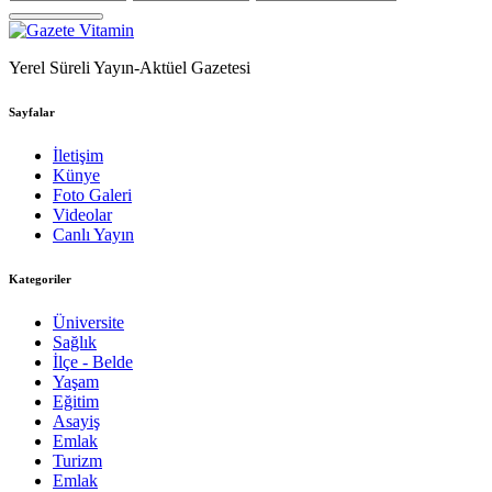
Yerel Süreli Yayın-Aktüel Gazetesi
Sayfalar
İletişim
Künye
Foto Galeri
Videolar
Canlı Yayın
Kategoriler
Üniversite
Sağlık
İlçe - Belde
Yaşam
Eğitim
Asayiş
Emlak
Turizm
Emlak