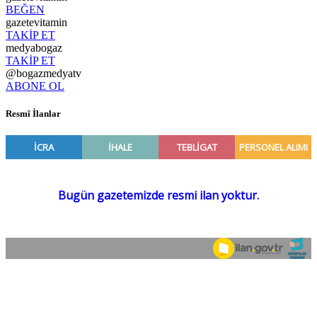
BEĞEN
gazetevitamin
TAKİP ET
medyabogaz
TAKİP ET
@bogazmedyatv
ABONE OL
Resmî İlanlar