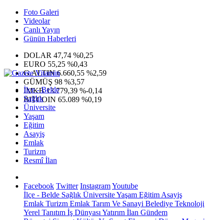
Foto Galeri
Videolar
Canlı Yayın
Günün Haberleri
DOLAR
47,74
%0,25
EURO
55,25
%0,43
G.ALTIN
6.660,55
%2,59
GÜMÜŞ
98
%3,57
İlçe - Belde
IMKB
13.779,39
%-0,14
Sağlık
BITCOIN
65.089
%0,19
Üniversite
Yaşam
Eğitim
Asayiş
Emlak
Turizm
Resmî İlan
Facebook
Twitter
Instagram
Youtube
İlçe - Belde
Sağlık
Üniversite
Yaşam
Eğitim
Asayiş
Emlak
Turizm
Emlak
Tarım Ve Sanayi
Belediye
Teknoloji
Yerel
Tanıtım
İş Dünyası
Yatırım
İlan
Gündem