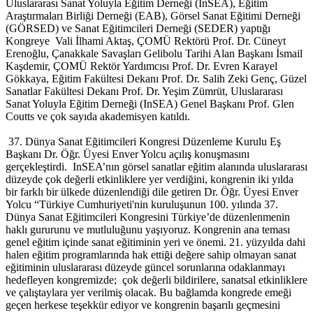
Uluslararası Sanat Yoluyla Eğitim Derneği (InSEA), Eğitim
Araştırmaları Birliği Derneği (EAB), Görsel Sanat Eğitimi Derneği
(GÖRSED) ve Sanat Eğitimcileri Derneği (SEDER) yaptığı
Kongreye Vali İlhami Aktaş, ÇOMÜ Rektörü Prof. Dr. Cüneyt
Erenoğlu, Çanakkale Savaşları Gelibolu Tarihi Alan Başkanı İsmail
Kaşdemir, ÇOMÜ Rektör Yardımcısı Prof. Dr. Evren Karayel
Gökkaya, Eğitim Fakültesi Dekanı Prof. Dr. Salih Zeki Genç, Güzel
Sanatlar Fakültesi Dekanı Prof. Dr. Yeşim Zümrüt, Uluslararası
Sanat Yoluyla Eğitim Derneği (InSEA) Genel Başkanı Prof. Glen
Coutts ve çok sayıda akademisyen katıldı.
37. Dünya Sanat Eğitimcileri Kongresi Düzenleme Kurulu Eş
Başkanı Dr. Öğr. Üyesi Enver Yolcu açılış konuşmasını
gerçekleştirdi. InSEA’nın görsel sanatlar eğitim alanında uluslararası
düzeyde çok değerli etkinliklere yer verdiğini, kongrenin iki yılda
bir farklı bir ülkede düzenlendiği dile getiren Dr. Öğr. Üyesi Enver
Yolcu “Türkiye Cumhuriyeti'nin kuruluşunun 100. yılında 37.
Dünya Sanat Eğitimcileri Kongresini Türkiye’de düzenlenmenin
haklı gururunu ve mutluluğunu yaşıyoruz. Kongrenin ana teması
genel eğitim içinde sanat eğitiminin yeri ve önemi. 21. yüzyılda dahi
halen eğitim programlarında hak ettiği değere sahip olmayan sanat
eğitiminin uluslararası düzeyde güncel sorunlarına odaklanmayı
hedefleyen kongremizde; çok değerli bildirilere, sanatsal etkinliklere
ve çalıştaylara yer verilmiş olacak. Bu bağlamda kongrede emeği
geçen herkese teşekkür ediyor ve kongrenin başarılı geçmesini