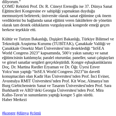
diliyorum.”
ÇOMÜ Rektörü Prof. Dr. R. Cüneyt Erenoğlu ise 37. Dünya Sanat
Eğitimcileri Kongresine ev sahipliği yapmaktan duyduğu
memnuniyeti belirterek; üniversite olarak sanat eğitimine çok önem
verdiklerini bu bağlamda sanat eğitimi veren fakültelere de yönetim
olarak tam destek olduklarını vurgulayarak kongrede emeği geçen
herkese teşekkür etti.
Kültür ve Turizm Bakanlığı, Dışişleri Bakanlığı, Türkiye Bilimsel ve
Teknolojik Araştırma Kurumu (TUBİTAK), Çanakkale Valiliği ve
Çanakkale Onsekiz Mart Üniversitesi’nin desteklediği “InSEA
World Congress 2023” kapsamında, 500’e yakın sanatçı ve sanat
eğitimcisinin katılımıyla; paralel oturumlar, paneller, sanat çalıştayları
ve görsel sanatlar sergileri gerçekleştirildi. Kongre eşbaşkanlıklarını
Doç. Dr. Martina Rıedler Eryaman ve Dr. Öğr. Üyesi Enver
Yolcu’nun yaptığı “InSEA World Congress 2023”ün davetli
konuşmacıları olan Kadir Has Üniversitesi’nden Prof. İnci Eviner,
Avustralya RMIT Üniversitesi’nden Prof. Kit Wıse, Almanya’nın
Burg Giebichenstein Sanat ve Tasarım Üniversitesi'nden Prof. Sara
Burkhardt ve ABD’deki Georgia Üniversitesi’nden Prof. Mira
Kallıo-Tavın’ın sunumlarını yaptığı kongre 5 gün sürdü.
Haber Merkezi
#kongre
#dünya
#çömü