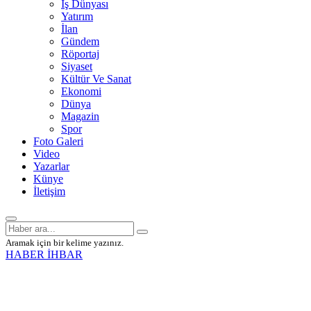
İş Dünyası
Yatırım
İlan
Gündem
Röportaj
Siyaset
Kültür Ve Sanat
Ekonomi
Dünya
Magazin
Spor
Foto Galeri
Video
Yazarlar
Künye
İletişim
Aramak için bir kelime yazınız.
HABER İHBAR