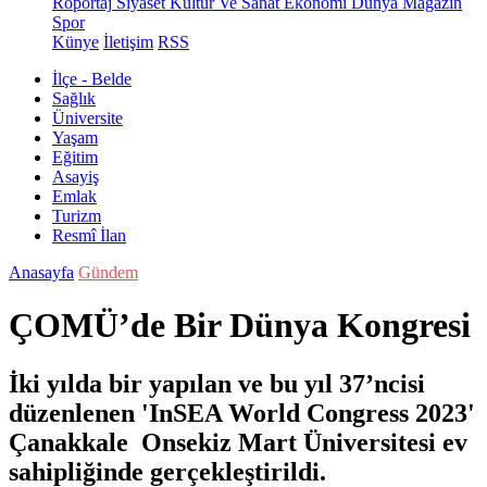
Röportaj
Siyaset
Kültür Ve Sanat
Ekonomi
Dünya
Magazin
Spor
Künye
İletişim
RSS
İlçe - Belde
Sağlık
Üniversite
Yaşam
Eğitim
Asayiş
Emlak
Turizm
Resmî İlan
Anasayfa
Gündem
ÇOMÜ’de Bir Dünya Kongresi
İki yılda bir yapılan ve bu yıl 37’ncisi
düzenlenen 'InSEA World Congress 2023'
Çanakkale Onsekiz Mart Üniversitesi ev
sahipliğinde gerçekleştirildi.