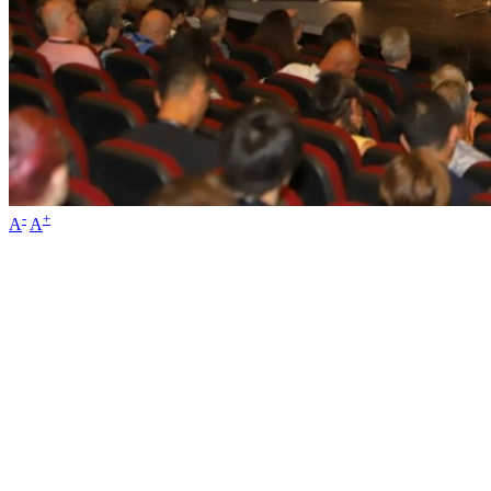
-
+
A
A