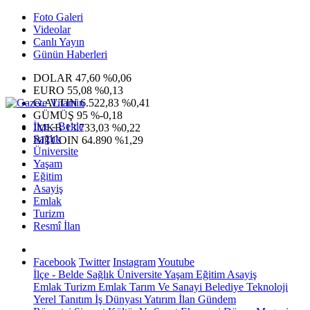
Foto Galeri
Videolar
Canlı Yayın
Günün Haberleri
DOLAR
47,60
%0,06
EURO
55,08
%0,13
G.ALTIN
6.522,83
%0,41
GÜMÜŞ
95
%-0,18
İlçe - Belde
IMKB
13.733,03
%0,22
Sağlık
BITCOIN
64.890
%1,29
Üniversite
Yaşam
Eğitim
Asayiş
Emlak
Turizm
Resmî İlan
Facebook
Twitter
Instagram
Youtube
İlçe - Belde
Sağlık
Üniversite
Yaşam
Eğitim
Asayiş
Emlak
Turizm
Emlak
Tarım Ve Sanayi
Belediye
Teknoloji
Yerel
Tanıtım
İş Dünyası
Yatırım
İlan
Gündem