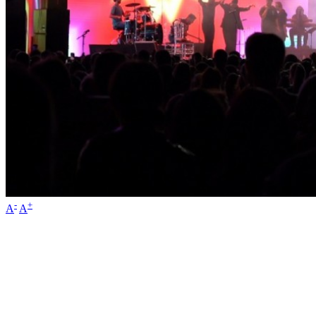
-
+
A
A