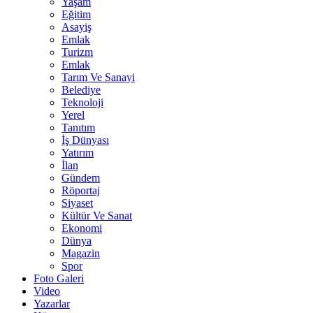
Yaşam
Eğitim
Asayiş
Emlak
Turizm
Emlak
Tarım Ve Sanayi
Belediye
Teknoloji
Yerel
Tanıtım
İş Dünyası
Yatırım
İlan
Gündem
Röportaj
Siyaset
Kültür Ve Sanat
Ekonomi
Dünya
Magazin
Spor
Foto Galeri
Video
Yazarlar