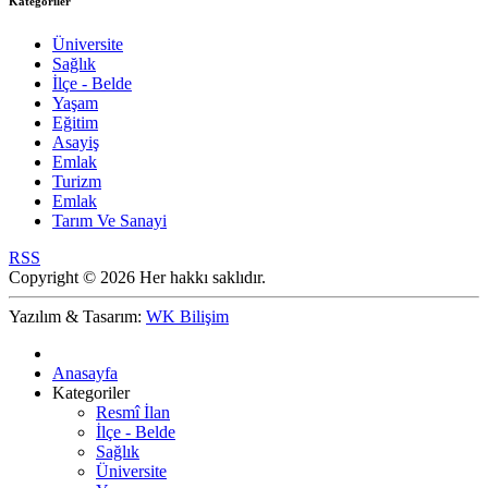
Kategoriler
Üniversite
Sağlık
İlçe - Belde
Yaşam
Eğitim
Asayiş
Emlak
Turizm
Emlak
Tarım Ve Sanayi
RSS
Copyright © 2026 Her hakkı saklıdır.
Yazılım & Tasarım:
WK Bilişim
Anasayfa
Kategoriler
Resmî İlan
İlçe - Belde
Sağlık
Üniversite