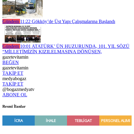
Gündem
11:22
Gökköy’de Üst Yapı Çalışmalarına Başlandı
Gündem
10:01
ATATÜRK’ ÜN HUZURUNDA, 101. YIL SÖZÜ
“MİLLETİMİZİN KIZILELMASINA DÖNÜŞEN,
gazetevitamin
BEĞEN
gazetevitamin
TAKİP ET
medyabogaz
TAKİP ET
@bogazmedyatv
ABONE OL
Resmî İlanlar