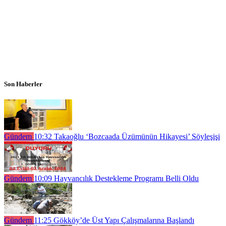
Son Haberler
Gündem
10:32
Takaoğlu ‘Bozcaada Üzümünün Hikayesi’ Söyleşişi
Gündem
10:09
Hayvancılık Destekleme Programı Belli Oldu
Gündem
11:25
Gökköy’de Üst Yapı Çalışmalarına Başlandı