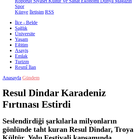
Röportaj
Siyaset
Kültür Ve Sanat
Ekonomi
Dünya
Magazin
Spor
Künye
İletişim
RSS
İlçe - Belde
Sağlık
Üniversite
Yaşam
Eğitim
Asayiş
Emlak
Turizm
Resmî İlan
Anasayfa
Gündem
Resul Dindar Karadeniz
Fırtınası Estirdi
Seslendirdiği şarkılarla milyonların
gönlünde taht kuran Resul Dindar, Troya
Kültür Yolu Festivali kapsamında