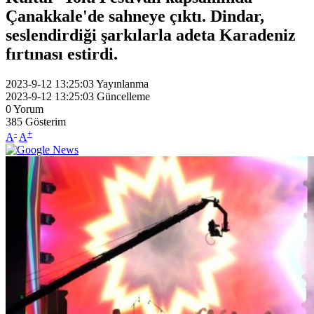
Çanakkale'de sahneye çıktı. Dindar,
seslendirdiği şarkılarla adeta Karadeniz
fırtınası estirdi.
2023-9-12 13:25:03
Yayınlanma
2023-9-12 13:25:03
Güncelleme
0
Yorum
385
Gösterim
-
+
A
A