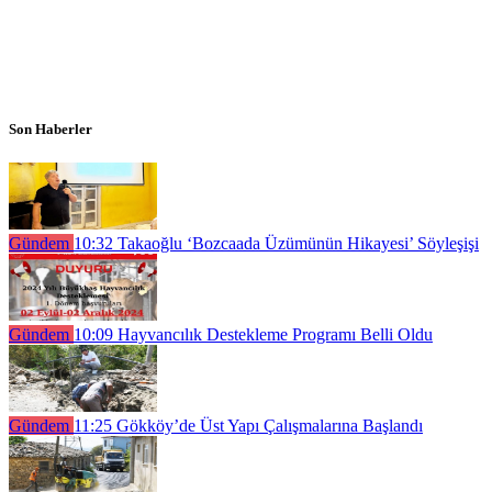
Son Haberler
Gündem
10:32
Takaoğlu ‘Bozcaada Üzümünün Hikayesi’ Söyleşişi
Gündem
10:09
Hayvancılık Destekleme Programı Belli Oldu
Gündem
11:25
Gökköy’de Üst Yapı Çalışmalarına Başlandı