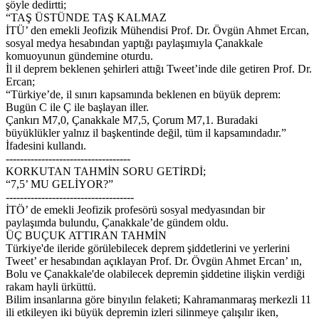
şöyle dedirtti;
“TAŞ ÜSTÜNDE TAŞ KALMAZ
İTÜ’ den emekli Jeofizik Mühendisi Prof. Dr. Övgün Ahmet Ercan,
sosyal medya hesabından yaptığı paylaşımıyla Çanakkale
komuoyunun gündemine oturdu.
İl il deprem beklenen şehirleri attığı Tweet’inde dile getiren Prof. Dr.
Ercan;
“Türkiye’de, il sınırı kapsamında beklenen en büyük deprem:
Bugün C ile Ç ile başlayan iller.
Çankırı M7,0, Çanakkale M7,5, Çorum M7,1. Buradaki
büyüklükler yalnız il başkentinde değil, tüm il kapsamındadır.”
İfadesini kullandı.
-----------------------------------
KORKUTAN TAHMİN SORU GETİRDİ;
“7,5’ MU GELİYOR?”
------------------------------------
İTÖ’ de emekli Jeofizik profesörü sosyal medyasından bir
paylaşımda bulundu, Çanakkale’de gündem oldu.
ÜÇ BUÇUK ATTIRAN TAHMİN
Türkiye'de ileride görülebilecek deprem şiddetlerini ve yerlerini
Tweet’ er hesabından açıklayan Prof. Dr. Övgün Ahmet Ercan’ ın,
Bolu ve Çanakkale'de olabilecek depremin şiddetine ilişkin verdiği
rakam hayli ürküttü.
Bilim insanlarına göre binyılın felaketi; Kahramanmaraş merkezli 11
ili etkileyen iki büyük depremin izleri silinmeye çalışılır iken,