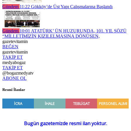
Gündem
11:22
Gökköy’de Üst Yapı Çalışmalarına Başlandı
Gündem
10:01
ATATÜRK’ ÜN HUZURUNDA, 101. YIL SÖZÜ
“MİLLETİMİZİN KIZILELMASINA DÖNÜŞEN,
gazetevitamin
BEĞEN
gazetevitamin
TAKİP ET
medyabogaz
TAKİP ET
@bogazmedyatv
ABONE OL
Resmî İlanlar