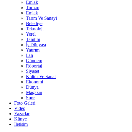
Emlak
Turizm
Emlak
Tarım Ve Sanayi
Belediye
Teknoloji
Yerel
Tanıtım
İş Dünyası
Yatırım
İlan
Gündem
Röportaj
Siyaset
Kültür Ve Sanat
Ekonomi
Dünya
Magazin
Spor
Foto Galeri
Video
Yazarlar
Künye
İletişim