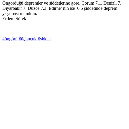
Öngördüğü depremler ve şiddetlerine göre, Çorum 7,1, Denizli 7,
Diyarbakır 7, Düzce 7,3, Edirne’ nin ise 6,5 şiddetinde deprem
yaşaması mümkün.
Erdem Sürek
#öngörü
#üçbuçuk
#şiddet