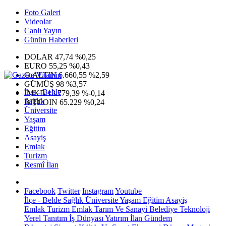
Foto Galeri
Videolar
Canlı Yayın
Günün Haberleri
DOLAR
47,74
%0,25
EURO
55,25
%0,43
G.ALTIN
6.660,55
%2,59
GÜMÜŞ
98
%3,57
İlçe - Belde
IMKB
13.779,39
%-0,14
Sağlık
BITCOIN
65.229
%0,24
Üniversite
Yaşam
Eğitim
Asayiş
Emlak
Turizm
Resmî İlan
Facebook
Twitter
Instagram
Youtube
İlçe - Belde
Sağlık
Üniversite
Yaşam
Eğitim
Asayiş
Emlak
Turizm
Emlak
Tarım Ve Sanayi
Belediye
Teknoloji
Yerel
Tanıtım
İş Dünyası
Yatırım
İlan
Gündem