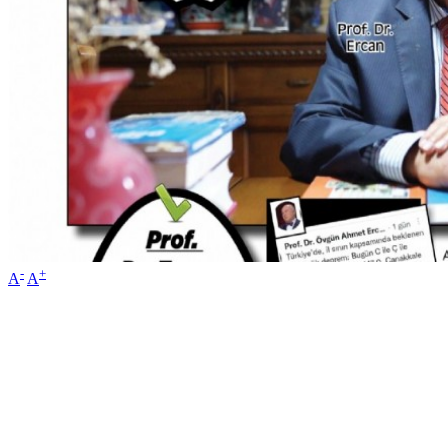
-
+
A
A