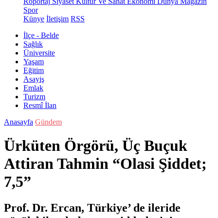
Röportaj
Siyaset
Kültür Ve Sanat
Ekonomi
Dünya
Magazin
Spor
Künye
İletişim
RSS
İlçe - Belde
Sağlık
Üniversite
Yaşam
Eğitim
Asayiş
Emlak
Turizm
Resmî İlan
Anasayfa
Gündem
Ürküten Örgörü, Üç Buçuk
Attiran Tahmin “Olasi Şiddet;
7,5”
Prof. Dr. Ercan, Türkiye’ de ileride