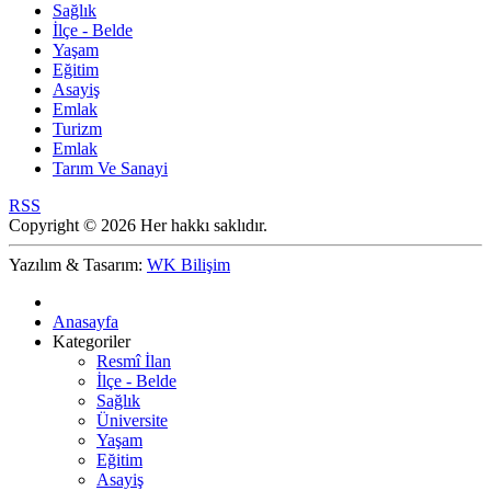
Sağlık
İlçe - Belde
Yaşam
Eğitim
Asayiş
Emlak
Turizm
Emlak
Tarım Ve Sanayi
RSS
Copyright © 2026 Her hakkı saklıdır.
Yazılım & Tasarım:
WK Bilişim
Anasayfa
Kategoriler
Resmî İlan
İlçe - Belde
Sağlık
Üniversite
Yaşam
Eğitim
Asayiş