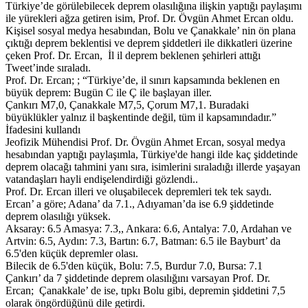
Türkiye’de görülebilecek deprem olasılığına ilişkin yaptığı paylaşımı
ile yürekleri ağza getiren isim, Prof. Dr. Övgün Ahmet Ercan oldu.
Kişisel sosyal medya hesabından, Bolu ve Çanakkale’ nin ön plana
çıktığı deprem beklentisi ve deprem şiddetleri ile dikkatleri üzerine
çeken Prof. Dr. Ercan, İl il deprem beklenen şehirleri attığı
Tweet’inde sıraladı.
Prof. Dr. Ercan; ; “Türkiye’de, il sınırı kapsamında beklenen en
büyük deprem: Bugün C ile Ç ile başlayan iller.
Çankırı M7,0, Çanakkale M7,5, Çorum M7,1. Buradaki
büyüklükler yalnız il başkentinde değil, tüm il kapsamındadır.”
İfadesini kullandı
Jeofizik Mühendisi Prof. Dr. Övgün Ahmet Ercan, sosyal medya
hesabından yaptığı paylaşımla, Türkiye'de hangi ilde kaç şiddetinde
deprem olacağı tahmini yanı sıra, isimlerini sıraladığı illerde yaşayan
vatandaşları hayli endişelendirdiği gözlendi..
Prof. Dr. Ercan illeri ve oluşabilecek depremleri tek tek saydı.
Ercan’ a göre; Adana’ da 7.1., Adıyaman’da ise 6.9 şiddetinde
deprem olasılığı yüksek.
Aksaray: 6.5 Amasya: 7.3,, Ankara: 6.6, Antalya: 7.0, Ardahan ve
Artvin: 6.5, Aydın: 7.3, Bartın: 6.7, Batman: 6.5 ile Bayburt’ da
6.5'den küçük depremler olası.
Bilecik de 6.5'den küçük, Bolu: 7.5, Burdur 7.0, Bursa: 7.1
Çankırı’ da 7 şiddetinde deprem olasılığını varsayan Prof. Dr.
Ercan; Çanakkale’ de ise, tıpkı Bolu gibi, depremin şiddetini 7,5
olarak öngördüğünü dile getirdi.