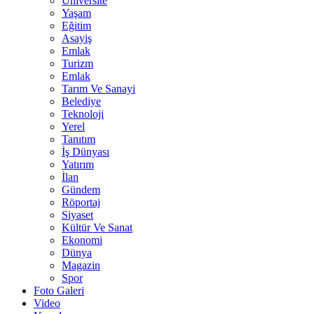
Üniversite
Yaşam
Eğitim
Asayiş
Emlak
Turizm
Emlak
Tarım Ve Sanayi
Belediye
Teknoloji
Yerel
Tanıtım
İş Dünyası
Yatırım
İlan
Gündem
Röportaj
Siyaset
Kültür Ve Sanat
Ekonomi
Dünya
Magazin
Spor
Foto Galeri
Video