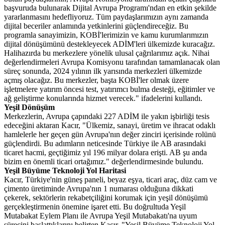
başvuruda bulunarak Dijital Avrupa Programı'ndan en etkin şekilde
yararlanmasını hedefliyoruz. Tüm paydaşlarımızın aynı zamanda
dijital beceriler anlamında yetkinlerini güçlendireceğiz. Bu
programla sanayimizin, KOBİ'lerimizin ve kamu kurumlarımızın
dijital dönüşümünü destekleyecek ADİM'leri ülkemizde kuracağız.
Halihazırda bu merkezlere yönelik ulusal çağrılarımız açık. Nihai
değerlendirmeleri Avrupa Komisyonu tarafından tamamlanacak olan
süreç sonunda, 2024 yılının ilk yarısında merkezleri ülkemizde
açmış olacağız. Bu merkezler, başta KOBİ'ler olmak üzere
işletmelere yatırım öncesi test, yatırımcı bulma desteği, eğitimler ve
ağ geliştirme konularında hizmet verecek." ifadelerini kullandı.
Yeşil Dönüşüm
Merkezlerin, Avrupa çapındaki 227 ADİM ile yakın işbirliği tesis
edeceğini aktaran Kacır, "Ülkemiz, sanayi, üretim ve ihracat odaklı
hamlelerle her geçen gün Avrupa'nın değer zinciri içerisinde rolünü
güçlendirdi. Bu adımların neticesinde Türkiye ile AB arasındaki
ticaret hacmi, geçtiğimiz yıl 196 milyar dolara erişti. AB şu anda
bizim en önemli ticari ortağımız." değerlendirmesinde bulundu.
Yeşil Büyüme Teknoloji Yol Haritasi
Kacır, Türkiye'nin güneş paneli, beyaz eşya, ticari araç, düz cam ve
çimento üretiminde Avrupa'nın 1 numarası olduğuna dikkati
çekerek, sektörlerin rekabetçiliğini korumak için yeşil dönüşümü
gerçekleştirmenin önemine işaret etti. Bu doğrultuda Yeşil
Mutabakat Eylem Planı ile Avrupa Yeşil Mutabakatı'na uyum
sürecini başlattıklarını belirten Kacır, "Yeşil Büyüme Teknoloji Yol