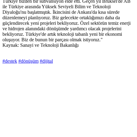
Türkiye bizden bir sübvansiyon elde etti. Geçen yıl Brüksel'de AB
ile Türkiye arasında Yüksek Seviyeli Bilim ve Teknoloji
Diyaloğu'nu başlatmıştık. İkincisini de Ankara'da kısa sürede
düzenlemeyi planlıyoruz. Biz gelecekte ortaklığımızı daha da
güçlendirecek yeni projeleri bekliyoruz. Özel sektörün temiz enerji
ve hidrojen alanındaki dönüşümde yardımcı olacak projelerini
bekliyoruz. Türkiye'de artık teknoloji tabanlı yeni bir ekonomi
oluşuyor. Biz de bunun bir parçası olmak istiyoruz."
Kaynak: Sanayi ve Teknoloji Bakanlığı
#destek
#dönüşüm
#dijital