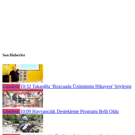
Son Haberler
Gündem
10:32
Takaoğlu ‘Bozcaada Üzümünün Hikayesi’ Söyleşişi
Gündem
10:09
Hayvancılık Destekleme Programı Belli Oldu