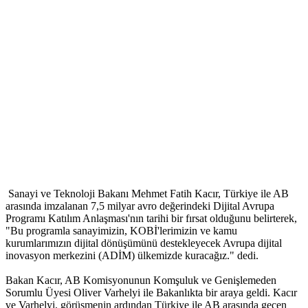
Sanayi ve Teknoloji Bakanı Mehmet Fatih Kacır, Türkiye ile AB
arasında imzalanan 7,5 milyar avro değerindeki Dijital Avrupa
Programı Katılım Anlaşması'nın tarihi bir fırsat olduğunu belirterek,
"Bu programla sanayimizin, KOBİ'lerimizin ve kamu
kurumlarımızın dijital dönüşümünü destekleyecek Avrupa dijital
inovasyon merkezini (ADİM) ülkemizde kuracağız." dedi.
Bakan Kacır, AB Komisyonunun Komşuluk ve Genişlemeden
Sorumlu Üyesi Oliver Varhelyi ile Bakanlıkta bir araya geldi. Kacır
ve Varhelyi, görüşmenin ardından Türkiye ile AB arasında geçen