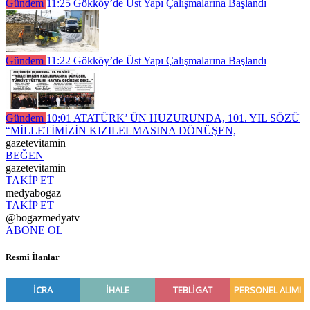
Gündem
11:25
Gökköy’de Üst Yapı Çalışmalarına Başlandı
Gündem
11:22
Gökköy’de Üst Yapı Çalışmalarına Başlandı
Gündem
10:01
ATATÜRK’ ÜN HUZURUNDA, 101. YIL SÖZÜ
“MİLLETİMİZİN KIZILELMASINA DÖNÜŞEN,
gazetevitamin
BEĞEN
gazetevitamin
TAKİP ET
medyabogaz
TAKİP ET
@bogazmedyatv
ABONE OL
Resmî İlanlar