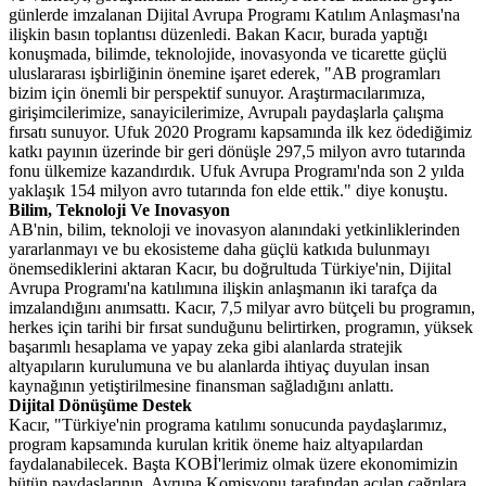
günlerde imzalanan Dijital Avrupa Programı Katılım Anlaşması'na
ilişkin basın toplantısı düzenledi. Bakan Kacır, burada yaptığı
konuşmada, bilimde, teknolojide, inovasyonda ve ticarette güçlü
uluslararası işbirliğinin önemine işaret ederek, "AB programları
bizim için önemli bir perspektif sunuyor. Araştırmacılarımıza,
girişimcilerimize, sanayicilerimize, Avrupalı paydaşlarla çalışma
fırsatı sunuyor. Ufuk 2020 Programı kapsamında ilk kez ödediğimiz
katkı payının üzerinde bir geri dönüşle 297,5 milyon avro tutarında
fonu ülkemize kazandırdık. Ufuk Avrupa Programı'nda son 2 yılda
yaklaşık 154 milyon avro tutarında fon elde ettik." diye konuştu.
Bilim, Teknoloji Ve Inovasyon
AB'nin, bilim, teknoloji ve inovasyon alanındaki yetkinliklerinden
yararlanmayı ve bu ekosisteme daha güçlü katkıda bulunmayı
önemsediklerini aktaran Kacır, bu doğrultuda Türkiye'nin, Dijital
Avrupa Programı'na katılımına ilişkin anlaşmanın iki tarafça da
imzalandığını anımsattı. Kacır, 7,5 milyar avro bütçeli bu programın,
herkes için tarihi bir fırsat sunduğunu belirtirken, programın, yüksek
başarımlı hesaplama ve yapay zeka gibi alanlarda stratejik
altyapıların kurulumuna ve bu alanlarda ihtiyaç duyulan insan
kaynağının yetiştirilmesine finansman sağladığını anlattı.
Dijital Dönüşüme Destek
Kacır, "Türkiye'nin programa katılımı sonucunda paydaşlarımız,
program kapsamında kurulan kritik öneme haiz altyapılardan
faydalanabilecek. Başta KOBİ'lerimiz olmak üzere ekonomimizin
bütün paydaşlarının, Avrupa Komisyonu tarafından açılan çağrılara