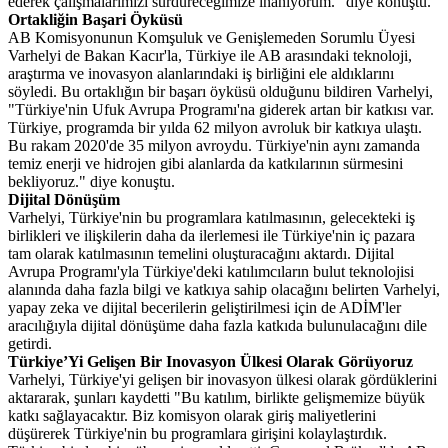
ederek çalışmalarımızı sürdüreceğimize inanıyorum." diye konuştu.
Ortakliğin Başari Öyküsü
AB Komisyonunun Komşuluk ve Genişlemeden Sorumlu Üyesi
Varhelyi de Bakan Kacır'la, Türkiye ile AB arasındaki teknoloji,
araştırma ve inovasyon alanlarındaki iş birliğini ele aldıklarını
söyledi. Bu ortaklığın bir başarı öyküsü olduğunu bildiren Varhelyi,
"Türkiye'nin Ufuk Avrupa Programı'na giderek artan bir katkısı var.
Türkiye, programda bir yılda 62 milyon avroluk bir katkıya ulaştı.
Bu rakam 2020'de 35 milyon avroydu. Türkiye'nin aynı zamanda
temiz enerji ve hidrojen gibi alanlarda da katkılarının sürmesini
bekliyoruz." diye konuştu.
Dijital Dönüşüm
Varhelyi, Türkiye'nin bu programlara katılmasının, gelecekteki iş
birlikleri ve ilişkilerin daha da ilerlemesi ile Türkiye'nin iç pazara
tam olarak katılmasının temelini oluşturacağını aktardı. Dijital
Avrupa Programı'yla Türkiye'deki katılımcıların bulut teknolojisi
alanında daha fazla bilgi ve katkıya sahip olacağını belirten Varhelyi,
yapay zeka ve dijital becerilerin geliştirilmesi için de ADİM'ler
aracılığıyla dijital dönüşüme daha fazla katkıda bulunulacağını dile
getirdi.
Türkiye’Yi Gelişen Bir Inovasyon Ülkesi Olarak Görüyoruz
Varhelyi, Türkiye'yi gelişen bir inovasyon ülkesi olarak gördüklerini
aktararak, şunları kaydetti "Bu katılım, birlikte gelişmemize büyük
katkı sağlayacaktır. Biz komisyon olarak giriş maliyetlerini
düşürerek Türkiye'nin bu programlara girişini kolaylaştırdık.