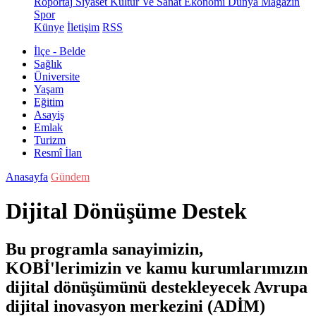
Röportaj
Siyaset
Kültür Ve Sanat
Ekonomi
Dünya
Magazin
Spor
Künye
İletişim
RSS
İlçe - Belde
Sağlık
Üniversite
Yaşam
Eğitim
Asayiş
Emlak
Turizm
Resmî İlan
Anasayfa
Gündem
Dijital Dönüşüme Destek
Bu programla sanayimizin,
KOBİ'lerimizin ve kamu kurumlarımızın
dijital dönüşümünü destekleyecek Avrupa
dijital inovasyon merkezini (ADİM)