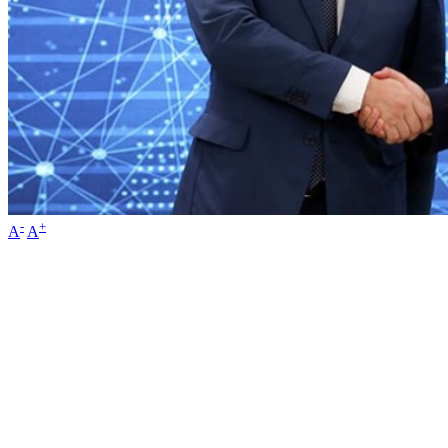
-
+
A
A