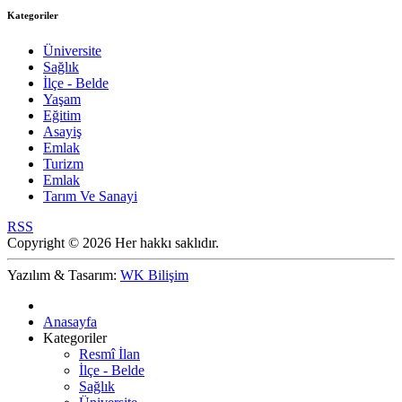
Kategoriler
Üniversite
Sağlık
İlçe - Belde
Yaşam
Eğitim
Asayiş
Emlak
Turizm
Emlak
Tarım Ve Sanayi
RSS
Copyright © 2026 Her hakkı saklıdır.
Yazılım & Tasarım:
WK Bilişim
Anasayfa
Kategoriler
Resmî İlan
İlçe - Belde
Sağlık