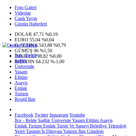
Foto Galeri
Videolar
Canlı Yayın
Günün Haberleri
DOLAR
47,71
%0,19
EURO
55,04
%0,04
G.ALTIN
6.543,88
%0,79
GÜMÜŞ
96
%1,50
İlçe - Belde
IMKB
13.798,82
%0,00
Sağlık
BITCOIN
64.232
%-1,00
Üniversite
Yaşam
Eğitim
Asayiş
Emlak
Turizm
Resmî İlan
Facebook
Twitter
Instagram
Youtube
İlçe - Belde
Sağlık
Üniversite
Yaşam
Eğitim
Asayiş
Emlak
Turizm
Emlak
Tarım Ve Sanayi
Belediye
Teknoloji
Yerel
Tanıtım
İş Dünyası
Yatırım
İlan
Gündem