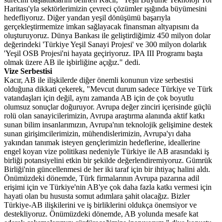
Haritası'yla sektörlerimizin çevreci çözümler ışığında büyümesini
hedefliyoruz. Diğer yandan yeşil dönüşümü başarıyla
gerçekleştirmemize imkan sağlayacak finansman altyapısını da
oluşturuyoruz. Dünya Bankası ile geliştirdiğimiz 450 milyon dolar
değerindeki 'Türkiye Yeşil Sanayi Projesi' ve 300 milyon dolarlık
'Yeşil OSB Projesi'ni hayata geçiriyoruz. IPA III Programı başta
olmak üzere AB ile işbirliğine açığız." dedi.
Vize Serbestisi
Kacır, AB ile ilişkilerde diğer önemli konunun vize serbestisi
olduğuna dikkati çekerek, "Mevcut durum sadece Türkiye ve Türk
vatandaşları için değil, aynı zamanda AB için de çok boyutlu
olumsuz sonuçlar doğuruyor. Avrupa değer zinciri içerisinde güçlü
rolü olan sanayicilerimizin, Avrupa araştırma alanında aktif katkı
sunan bilim insanlarımızın, Avrupa'nın teknolojik gelişimine destek
sunan girişimcilerimizin, mühendislerimizin, Avrupa'yı daha
yakından tanımak isteyen gençlerimizin hedeflerine, ideallerine
engel koyan vize politikası nedeniyle Türkiye ile AB arasındaki iş
birliği potansiyelini etkin bir şekilde değerlendiremiyoruz. Gümrük
Birliği'nin güncellenmesi de her iki taraf için bir ihtiyaç halini aldı.
Önümüzdeki dönemde, Türk firmalarının Avrupa pazarına adil
erişimi için ve Türkiye'nin AB'ye çok daha fazla katkı vermesi için
hayati olan bu hususta somut adımlara şahit olacağız. Bizler
Türkiye-AB ilişkilerini ve iş birliklerini oldukça önemsiyor ve
destekliyoruz. Önümüzdeki dönemde, AB yolunda mesafe kat