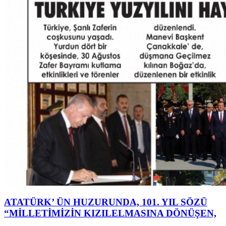
ATATÜRK’ ÜN HUZURUNDA, 101. YIL SÖZÜ
“MİLLETİMİZİN KIZILELMASINA DÖNÜŞEN,