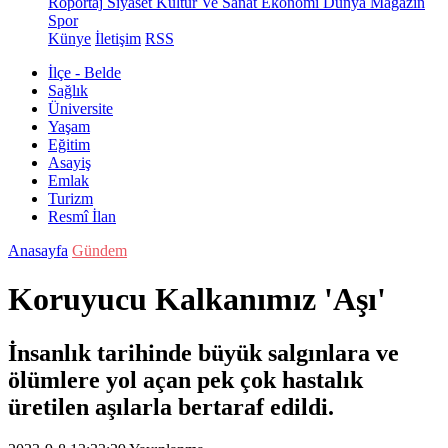
Röportaj
Siyaset
Kültür Ve Sanat
Ekonomi
Dünya
Magazin
Spor
Künye
İletişim
RSS
İlçe - Belde
Sağlık
Üniversite
Yaşam
Eğitim
Asayiş
Emlak
Turizm
Resmî İlan
Anasayfa
Gündem
Koruyucu Kalkanımız 'Aşı'
İnsanlık tarihinde büyük salgınlara ve
ölümlere yol açan pek çok hastalık
üretilen aşılarla bertaraf edildi.