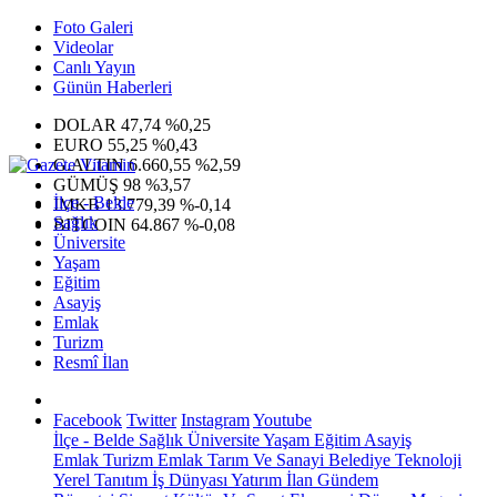
Foto Galeri
Videolar
Canlı Yayın
Günün Haberleri
DOLAR
47,74
%0,25
EURO
55,25
%0,43
G.ALTIN
6.660,55
%2,59
GÜMÜŞ
98
%3,57
İlçe - Belde
IMKB
13.779,39
%-0,14
Sağlık
BITCOIN
64.867
%-0,08
Üniversite
Yaşam
Eğitim
Asayiş
Emlak
Turizm
Resmî İlan
Facebook
Twitter
Instagram
Youtube
İlçe - Belde
Sağlık
Üniversite
Yaşam
Eğitim
Asayiş
Emlak
Turizm
Emlak
Tarım Ve Sanayi
Belediye
Teknoloji
Yerel
Tanıtım
İş Dünyası
Yatırım
İlan
Gündem