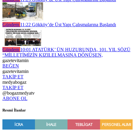
Gündem
11:22
Gökköy’de Üst Yapı Çalışmalarına Başlandı
Gündem
10:01
ATATÜRK’ ÜN HUZURUNDA, 101. YIL SÖZÜ
“MİLLETİMİZİN KIZILELMASINA DÖNÜŞEN,
gazetevitamin
BEĞEN
gazetevitamin
TAKİP ET
medyabogaz
TAKİP ET
@bogazmedyatv
ABONE OL
Resmî İlanlar