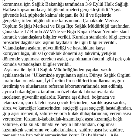
korunması için Sağlık Bakanlığı tarafından 3-9 Eylül Halk Sağlığı
Haftası kapsamında aşı bilgilendirmeleri gerçekleştirildi.'Aşıyla
güvende kal, şüphede kalma' sloganı ile 81 il ve ilçelerde
gerçekleştirilen bilgilendirme kapsamında Çanakkale Merkez
Toplum Sağlığı Merkezi ve Biga İlçe Sağlık Müdürlüğü tarafından
Çanakkale 17 Burda AVM’de ve Biga Kapalı Pazar Yerinde stant
kurarak vatandaşlara bilgiler verildi. Kurulan stantlarda bilgi içeren
broşörler dağıtılarak aşının faydaları ile ilgili bilgiler verildi.
Vatandaşlara aşıların güvenilirliği ve hastalıklara karşı
koruyuculuğu, ulusal çocukluk dönemi aşı takvimi, yetişkin
dönemde yapılması gereken aşılar, aşı olmanın önemi gibi pek çok
konuda vatandaşlara bilgiler verildi.
Aşılama ile ilgili İl Sağlık Müdürlüğünden yapılan yazılı
açıklamada ise "Ülkemizde uygulanan aşılar, Dünya Sağlık Örgütü
tarafından onaylanan, İyi Üretim Prosedürleri kurallarına uygun
üretilmiş ve uluslararası referans laboratuvarlarında test edilmiş,
ayrıca bakanlığımız tarafından özel olarak laboratuvarlarda
incelenen güvenilir aşılardır. Karma aşı difteri, boğmaca ve
tetanozdan; çocuk felci aşısı çocuk felcinden; sarılık aşısı sarılık,
siroz ve karaciğer kanserinden, suçiçeği aşısı suçiçeği hastalığından,
grip aşısı menenjit, zatürre ve orta kulak iltihaplarından; verem aşısı
veremden; Kızamık-kabakulak-kızamıkçık aşısı kızamığa bağlı
zatürree, orta kulak iltihabı ve beyin iltihabından, doğumsal
kızamıkçık sendromu ve kabakulaktan, zatürre aşısı ise zatürre,
menenjit ve kan zehirlenmesinden korur. Bu bağlamda, Aile