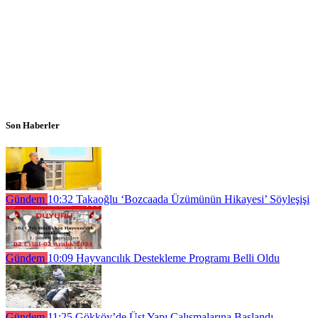
Son Haberler
Gündem
10:32
Takaoğlu ‘Bozcaada Üzümünün Hikayesi’ Söyleşişi
Gündem
10:09
Hayvancılık Destekleme Programı Belli Oldu
Gündem
11:25
Gökköy’de Üst Yapı Çalışmalarına Başlandı