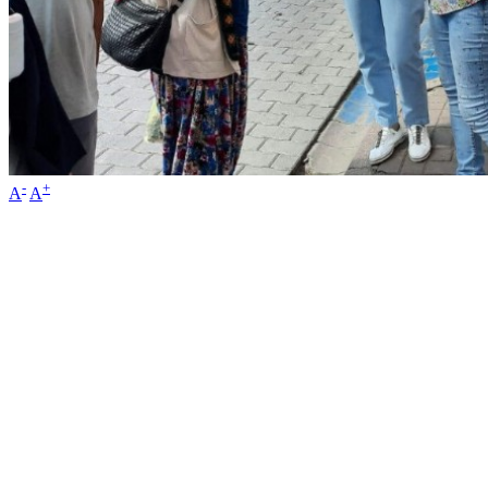
-
+
A
A