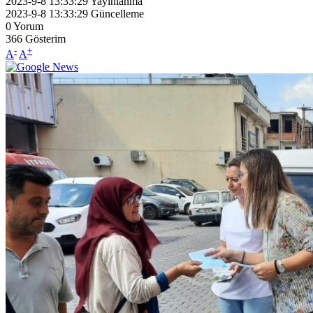
2023-9-8 13:33:29
Yayınlanma
2023-9-8 13:33:29
Güncelleme
0
Yorum
366
Gösterim
-
+
A
A