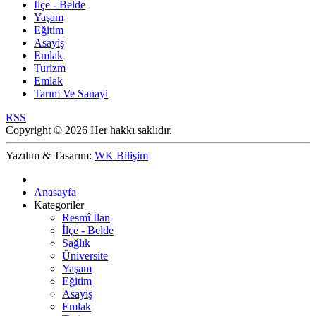
İlçe - Belde
Yaşam
Eğitim
Asayiş
Emlak
Turizm
Emlak
Tarım Ve Sanayi
RSS
Copyright © 2026 Her hakkı saklıdır.
Yazılım & Tasarım:
WK Bilişim
Anasayfa
Kategoriler
Resmî İlan
İlçe - Belde
Sağlık
Üniversite
Yaşam
Eğitim
Asayiş
Emlak