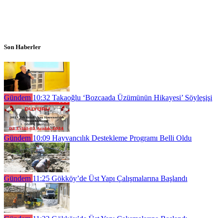
Son Haberler
Gündem
10:32
Takaoğlu ‘Bozcaada Üzümünün Hikayesi’ Söyleşişi
Gündem
10:09
Hayvancılık Destekleme Programı Belli Oldu
Gündem
11:25
Gökköy’de Üst Yapı Çalışmalarına Başlandı