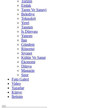
Turizm
Emlak
Tarım Ve Sanayi
Belediye
Teknoloji
Yerel
Tanıtım
İş Dünyası
Yatırım
İlan
Gündem
Röportaj
Siyaset
Kültür Ve Sanat
Ekonomi
Dünya
Magazin
Spor
Foto Galeri
Video
Yazarlar
Künye
İletişim