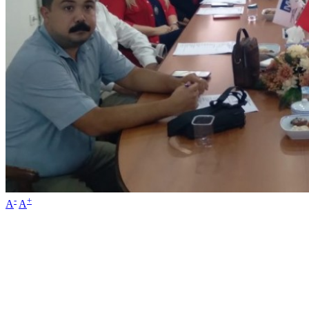
-
+
A
A