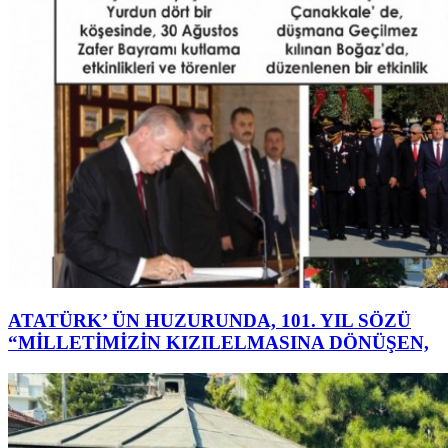
ATATÜRK’ ÜN HUZURUNDA, 101. YIL SÖZÜ
“MİLLETİMİZİN KIZILELMASINA DÖNÜŞEN,