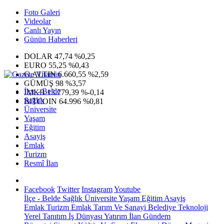
Foto Galeri
Videolar
Canlı Yayın
Günün Haberleri
DOLAR
47,74
%0,25
EURO
55,25
%0,43
G.ALTIN
6.660,55
%2,59
GÜMÜŞ
98
%3,57
İlçe - Belde
IMKB
13.779,39
%-0,14
Sağlık
BITCOIN
64.996
%0,81
Üniversite
Yaşam
Eğitim
Asayiş
Emlak
Turizm
Resmî İlan
Facebook
Twitter
Instagram
Youtube
İlçe - Belde
Sağlık
Üniversite
Yaşam
Eğitim
Asayiş
Emlak
Turizm
Emlak
Tarım Ve Sanayi
Belediye
Teknoloji
Yerel
Tanıtım
İş Dünyası
Yatırım
İlan
Gündem