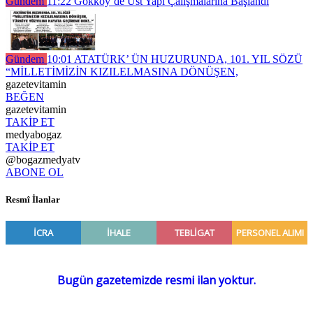
Gündem
11:22
Gökköy’de Üst Yapı Çalışmalarına Başlandı
Gündem
10:01
ATATÜRK’ ÜN HUZURUNDA, 101. YIL SÖZÜ
“MİLLETİMİZİN KIZILELMASINA DÖNÜŞEN,
gazetevitamin
BEĞEN
gazetevitamin
TAKİP ET
medyabogaz
TAKİP ET
@bogazmedyatv
ABONE OL
Resmî İlanlar