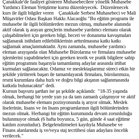
Çanakkale'de faaliyet gösteren Muhasebecilere yönelik Muhasebe
Yardımcı Eleman Yetiştirme kursu düzenleyecek. Düzenlenecek
kurs ile ilgili bilgiler veren Çanakkale Serbest Muhasebeci ve Mali
Müşavirler Odası Başkan Hakkı Alacaoğlu "Bu eğitim programı ile
muhasebe ile ilgili bölümlerden mezun olmuş, muhasebe alanında
aktif olarak iş arayan gençlerin muhasebe yardımcı elemanı olarak
çalışabilmeleri için gereken bilgi, beceri ve donanıma kavuşmaları
sağlanarak istihdam edilebiliklerinin arttırılmasına katkı katkı
sağlamak amaçlanmaktadır. Aynı zamanda, muhasebe yardımcı
eleman arayışında olan Muhasebe Bürolarına ve firmalara muhasebe
işlemlerini yapabilmeleri için gereken teorik ve pratik bilgilere sahip
eğitim programını başarıyla tamamlamış adaylar arasında irtibat
kurmaları sağlanacaktır. Odamız ve meslektaşlarımız süreci etkin bir
şekilde yürüterek başarı ile tamamlayarak firmalara, bürolarımıza,
resmi kurumlara daha hızlı ve doğru bilgi akışının sağlanmasında
katkıda bulunacaktır" dedi.
Kursun başvuru şartları ise şu şekilde açıklandı: "18-35 yaşında
olmak, herhangi bir yerde yarı ya da tam zamanlı çalışmıyor ve aktif
olarak muhasebe elemanı pozisyonunda iş arıyor olmak. Meslek
liselerinin, lisans ve ön lisans programlarının ilgili bölümlerinden
mezun olmak. Herhangi bir eğitim kurumunda devam zorunluluğu
bulunmuyor olmak (6 hafta boyunca, 5 gün, günde 4 saat eğitime
katılım zorunludur). Belgelendirmeleri kaydıyla Muhasebe ve
Finans alanlarında iş ve/veya staj tecrübesi olan adaylara öncelik
verilecek."