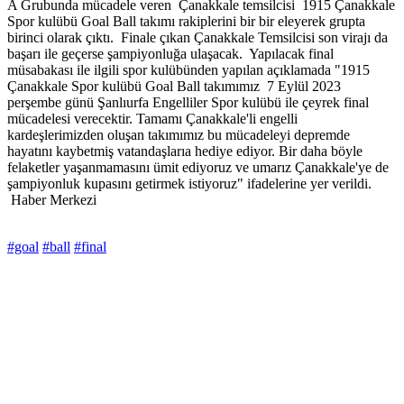
A Grubunda mücadele veren Çanakkale temsilcisi 1915 Çanakkale
Spor kulübü Goal Ball takımı rakiplerini bir bir eleyerek grupta
birinci olarak çıktı. Finale çıkan Çanakkale Temsilcisi son virajı da
başarı ile geçerse şampiyonluğa ulaşacak. Yapılacak final
müsabakası ile ilgili spor kulübünden yapılan açıklamada "1915
Çanakkale Spor kulübü Goal Ball takımımız 7 Eylül 2023
perşembe günü Şanlıurfa Engelliler Spor kulübü ile çeyrek final
mücadelesi verecektir. Tamamı Çanakkale'li engelli
kardeşlerimizden oluşan takımımız bu mücadeleyi depremde
hayatını kaybetmiş vatandaşlarıa hediye ediyor. Bir daha böyle
felaketler yaşanmamasını ümit ediyoruz ve umarız Çanakkale'ye de
şampiyonluk kupasını getirmek istiyoruz" ifadelerine yer verildi.
Haber Merkezi
#goal
#ball
#final