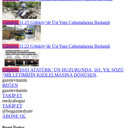
Gündem
11:25
Gökköy’de Üst Yapı Çalışmalarına Başlandı
Gündem
11:22
Gökköy’de Üst Yapı Çalışmalarına Başlandı
Gündem
10:01
ATATÜRK’ ÜN HUZURUNDA, 101. YIL SÖZÜ
“MİLLETİMİZİN KIZILELMASINA DÖNÜŞEN,
gazetevitamin
BEĞEN
gazetevitamin
TAKİP ET
medyabogaz
TAKİP ET
@bogazmedyatv
ABONE OL
Resmî İlanlar