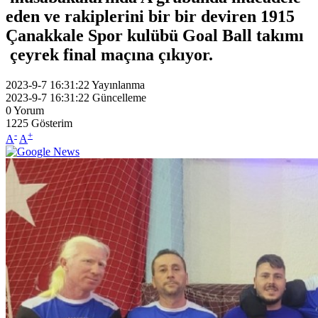
eden ve rakiplerini bir bir deviren 1915
Çanakkale Spor kulübü Goal Ball takımı
çeyrek final maçına çıkıyor.
2023-9-7 16:31:22
Yayınlanma
2023-9-7 16:31:22
Güncelleme
0
Yorum
1225
Gösterim
-
+
A
A