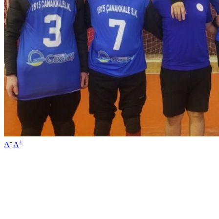
-
+
A
A