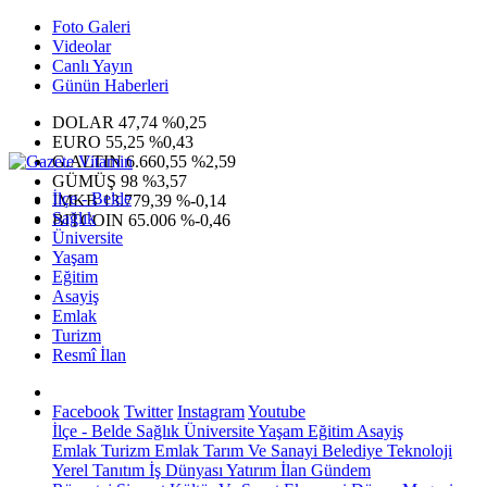
Foto Galeri
Videolar
Canlı Yayın
Günün Haberleri
DOLAR
47,74
%0,25
EURO
55,25
%0,43
G.ALTIN
6.660,55
%2,59
GÜMÜŞ
98
%3,57
İlçe - Belde
IMKB
13.779,39
%-0,14
Sağlık
BITCOIN
65.006
%-0,46
Üniversite
Yaşam
Eğitim
Asayiş
Emlak
Turizm
Resmî İlan
Facebook
Twitter
Instagram
Youtube
İlçe - Belde
Sağlık
Üniversite
Yaşam
Eğitim
Asayiş
Emlak
Turizm
Emlak
Tarım Ve Sanayi
Belediye
Teknoloji
Yerel
Tanıtım
İş Dünyası
Yatırım
İlan
Gündem