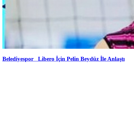
Belediyespor Libero İçin Pelin Beydüz İle Anlaştı