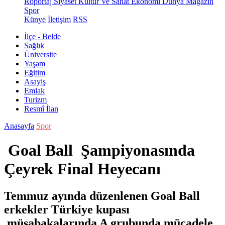
Röportaj
Siyaset
Kültür Ve Sanat
Ekonomi
Dünya
Magazin
Spor
Künye
İletişim
RSS
İlçe - Belde
Sağlık
Üniversite
Yaşam
Eğitim
Asayiş
Emlak
Turizm
Resmî İlan
Anasayfa
Spor
Goal Ball Şampiyonasında
Çeyrek Final Heyecanı
Temmuz ayında düzenlenen Goal Ball
erkekler Türkiye kupası
müsabakalarında A grubunda mücadele