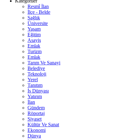
Kategoriler
Resmî İlan
İlçe - Belde
Sağlık
Üniversite
Yaşam
Eğitim
Asayiş
Emlak
Turizm
Emlak
Tarım Ve Sanayi
Belediye
Teknoloji
Yerel
Tanıtım
İş Dünyası
Yatırım
İlan
Gündem
Röportaj
Siyaset
Kültür Ve Sanat
Ekonomi
Dünya