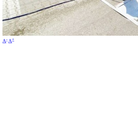
-
+
A
A