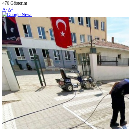
470
Gösterim
-
+
A
A