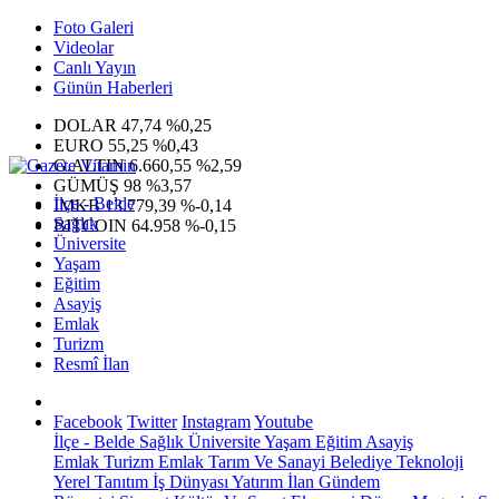
Foto Galeri
Videolar
Canlı Yayın
Günün Haberleri
DOLAR
47,74
%0,25
EURO
55,25
%0,43
G.ALTIN
6.660,55
%2,59
GÜMÜŞ
98
%3,57
İlçe - Belde
IMKB
13.779,39
%-0,14
Sağlık
BITCOIN
64.958
%-0,15
Üniversite
Yaşam
Eğitim
Asayiş
Emlak
Turizm
Resmî İlan
Facebook
Twitter
Instagram
Youtube
İlçe - Belde
Sağlık
Üniversite
Yaşam
Eğitim
Asayiş
Emlak
Turizm
Emlak
Tarım Ve Sanayi
Belediye
Teknoloji
Yerel
Tanıtım
İş Dünyası
Yatırım
İlan
Gündem