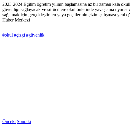
2023-2024 Eğitim öğretim yılının başlamasına az bir zaman kala okull
güvenliği sağlayacak ve sürücülere okul önlerinde yavaşlama uyarısı v
sağlamak için gerçekleştirilen yaya geçitlerinin çizim çalışması yeni e
Haber Merkezi
#okul
#çizgi
#güvenlik
Önceki
Sonraki