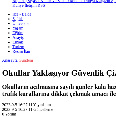
Röportaj
Siyaset
Kültür Ve Sanat
Ekonomi
Dünya
Magazin
Sp
Künye
İletişim
RSS
İlçe - Belde
Sağlık
Üniversite
Yaşam
Eğitim
Asayiş
Emlak
Turizm
Resmî İlan
Anasayfa
Gündem
Okullar Yaklaşıyor Güvenlik Çiz
Okulların açılmasına sayılı günler kala ha
trafik kurallarına dikkat çekmak amacı ile
2023-9-5 16:27:11
Yayınlanma
2023-9-5 16:27:11
Güncelleme
0
Yorum