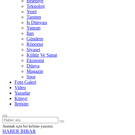
Belediye
Teknoloji
Yerel
Tanıtım
İş Dünyası
Yatırım
İlan
Gündem
Röportaj
Siyaset
Kültür Ve Sanat
Ekonomi
Dünya
Magazin
Spor
Foto Galeri
Video
Yazarlar
Künye
İletişim
Aramak için bir kelime yazınız.
HABER İHBAR