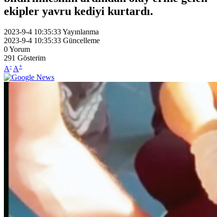
ekipler yavru kediyi kurtardı.
2023-9-4 10:35:33
Yayınlanma
2023-9-4 10:35:33
Güncelleme
0
Yorum
291
Gösterim
-
+
A
A