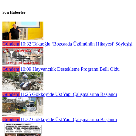
Son Haberler
Gündem
10:32
Takaoğlu ‘Bozcaada Üzümünün Hikayesi’ Söyleşişi
Gündem
10:09
Hayvancılık Destekleme Programı Belli Oldu
Gündem
11:25
Gökköy’de Üst Yapı Çalışmalarına Başlandı
Gündem
11:22
Gökköy’de Üst Yapı Çalışmalarına Başlandı