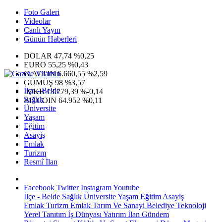
Foto Galeri
Videolar
Canlı Yayın
Günün Haberleri
DOLAR
47,74
%0,25
EURO
55,25
%0,43
G.ALTIN
6.660,55
%2,59
GÜMÜŞ
98
%3,57
İlçe - Belde
IMKB
13.779,39
%-0,14
Sağlık
BITCOIN
64.952
%0,11
Üniversite
Yaşam
Eğitim
Asayiş
Emlak
Turizm
Resmî İlan
Facebook
Twitter
Instagram
Youtube
İlçe - Belde
Sağlık
Üniversite
Yaşam
Eğitim
Asayiş
Emlak
Turizm
Emlak
Tarım Ve Sanayi
Belediye
Teknoloji
Yerel
Tanıtım
İş Dünyası
Yatırım
İlan
Gündem