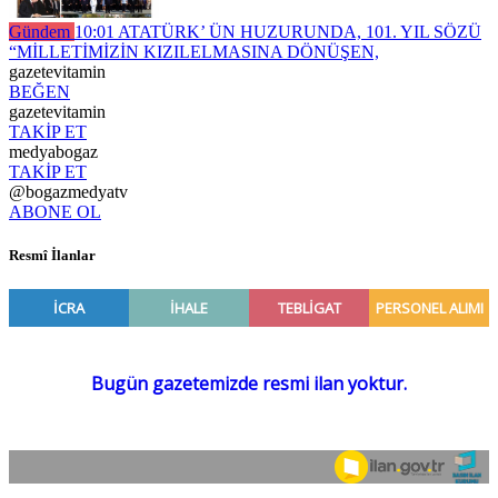
Gündem
10:01
ATATÜRK’ ÜN HUZURUNDA, 101. YIL SÖZÜ
“MİLLETİMİZİN KIZILELMASINA DÖNÜŞEN,
gazetevitamin
BEĞEN
gazetevitamin
TAKİP ET
medyabogaz
TAKİP ET
@bogazmedyatv
ABONE OL
Resmî İlanlar