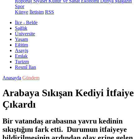
Röportaj
Siyaset
Kültür Ve Sanat
Ekonomi
Dünya
Magazin
Spor
Künye
İletişim
RSS
İlçe - Belde
Sağlık
Üniversite
Yaşam
Eğitim
Asayiş
Emlak
Turizm
Resmî İlan
Anasayfa
Gündem
Arabaya Sıkışan Kediyi İtfaiye
Çıkardı
Bir vatandaş arabasına yavru kedinin
sıkıştığını fark etti. Durumun itfaiyeye
bildirilmesinin ardından olay erine gelen