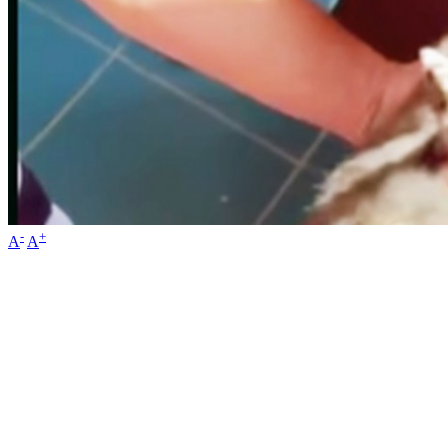
-
+
A
A