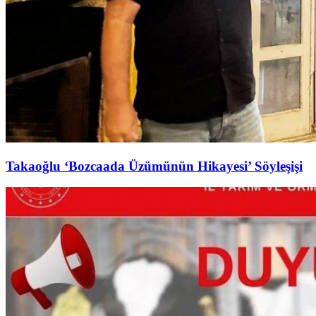
Takaoğlu ‘Bozcaada Üzümünün Hikayesi’ Söyleşişi