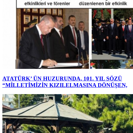
ATATÜRK’ ÜN HUZURUNDA, 101. YIL SÖZÜ
“MİLLETİMİZİN KIZILELMASINA DÖNÜŞEN,