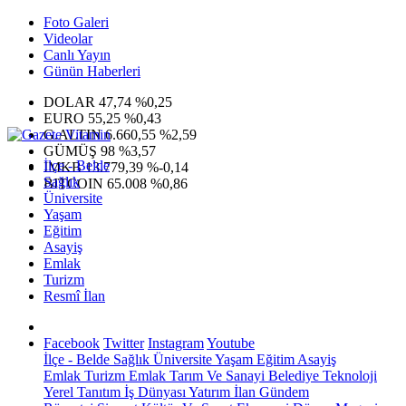
Foto Galeri
Videolar
Canlı Yayın
Günün Haberleri
DOLAR
47,74
%0,25
EURO
55,25
%0,43
G.ALTIN
6.660,55
%2,59
GÜMÜŞ
98
%3,57
İlçe - Belde
IMKB
13.779,39
%-0,14
Sağlık
BITCOIN
65.008
%0,86
Üniversite
Yaşam
Eğitim
Asayiş
Emlak
Turizm
Resmî İlan
Facebook
Twitter
Instagram
Youtube
İlçe - Belde
Sağlık
Üniversite
Yaşam
Eğitim
Asayiş
Emlak
Turizm
Emlak
Tarım Ve Sanayi
Belediye
Teknoloji
Yerel
Tanıtım
İş Dünyası
Yatırım
İlan
Gündem