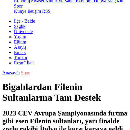
Röportaj
Siyaset
Kültür Ve Sanat
Ekonomi
Dünya
Magazin
Spor
Künye
İletişim
RSS
İlçe - Belde
Sağlık
Üniversite
Yaşam
Eğitim
Asayiş
Emlak
Turizm
Resmî İlan
Anasayfa
Spor
Bigalılardan Filenin
Sultanlarına Tam Destek
2023 CEV Avrupa Şampiyonasında fırtına
gibi esen Filenin sultanları, yarı finalde
zorlu rakibi İtalya ile karşı karşıya geldi.