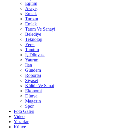
Eğitim
Asayiş
Emlak
Turizm
Emlak
Tarım Ve Sanayi
Belediye
Teknoloji
Yerel
Tanıtım
İş Dünyası
Yatırım
İlan
Gündem
Röportaj
Siyaset
Kültür Ve Sanat
Ekonomi
Dünya
Magazin
Spor
Foto Galeri
Video
Yazarlar
Künye