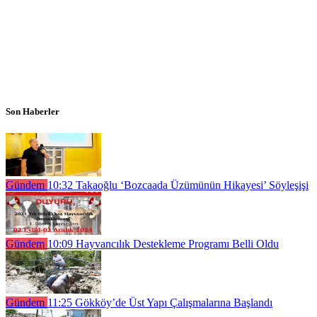
Son Haberler
Gündem
10:32
Takaoğlu ‘Bozcaada Üzümünün Hikayesi’ Söyleşişi
Gündem
10:09
Hayvancılık Destekleme Programı Belli Oldu
Gündem
11:25
Gökköy’de Üst Yapı Çalışmalarına Başlandı