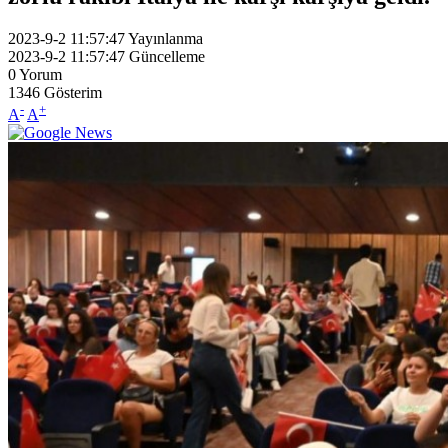
2023-9-2 11:57:47
Yayınlanma
2023-9-2 11:57:47
Güncelleme
0
Yorum
1346
Gösterim
-
+
A
A