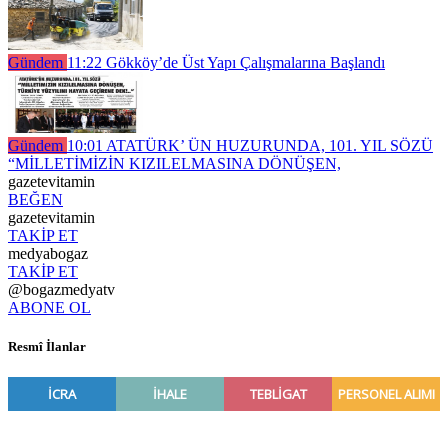
Gündem
11:22
Gökköy’de Üst Yapı Çalışmalarına Başlandı
Gündem
10:01
ATATÜRK’ ÜN HUZURUNDA, 101. YIL SÖZÜ
“MİLLETİMİZİN KIZILELMASINA DÖNÜŞEN,
gazetevitamin
BEĞEN
gazetevitamin
TAKİP ET
medyabogaz
TAKİP ET
@bogazmedyatv
ABONE OL
Resmî İlanlar