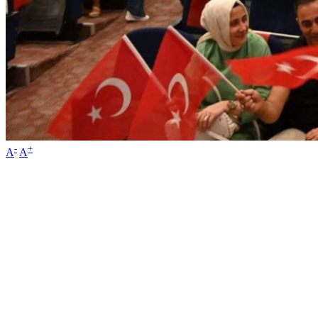
-
+
A
A