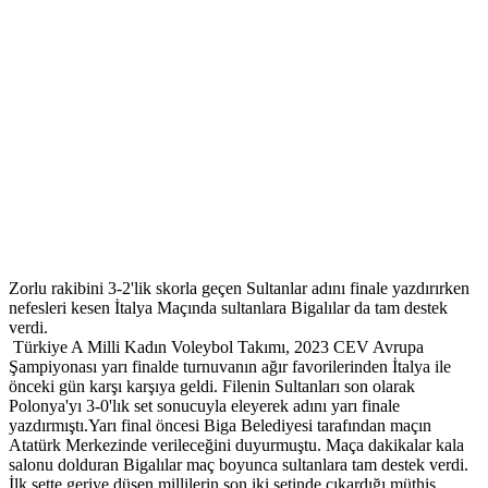
Zorlu rakibini 3-2'lik skorla geçen Sultanlar adını finale yazdırırken
nefesleri kesen İtalya Maçında sultanlara Bigalılar da tam destek
verdi.
Türkiye A Milli Kadın Voleybol Takımı, 2023 CEV Avrupa
Şampiyonası yarı finalde turnuvanın ağır favorilerinden İtalya ile
önceki gün karşı karşıya geldi. Filenin Sultanları son olarak
Polonya'yı 3-0'lık set sonucuyla eleyerek adını yarı finale
yazdırmıştı.Yarı final öncesi Biga Belediyesi tarafından maçın
Atatürk Merkezinde verileceğini duyurmuştu. Maça dakikalar kala
salonu dolduran Bigalılar maç boyunca sultanlara tam destek verdi.
İlk sette geriye düşen millilerin son iki setinde çıkardığı müthiş