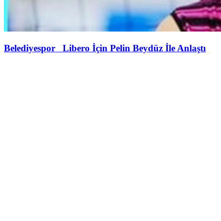
Belediyespor Libero İçin Pelin Beydüz İle Anlaştı